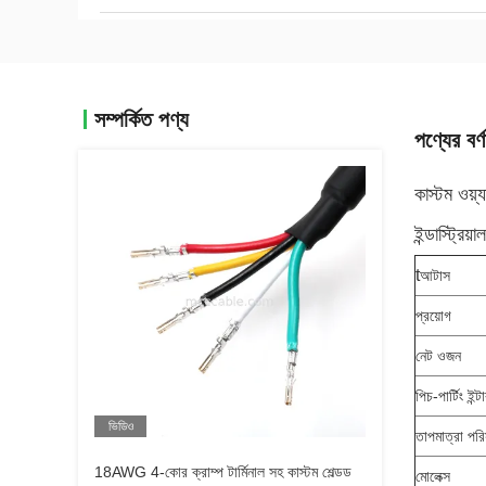
সম্পর্কিত পণ্য
পণ্যের বর্ণ
কাস্টম ওয
ইন্ডাস্ট্রিয
t
আটাস
প্রয়োগ
নেট ওজন
পিচ-পার্টিং ইন্
ভিডিও
তাপমাত্রা পরি
18AWG 4-কোর ক্রাম্প টার্মিনাল সহ কাস্টম শেল্ডড
মোলেক্স