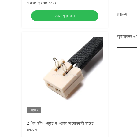
পাওয়ার ক্যাবল সমাবেশ
মোলেক্স
সেরা মূল্য পান
অ্যাম্ফেনল এ
ভিডিও
2-পিন লকিং ওয়্যার-টু-ওয়্যার সংযোগকারী তারের
সমাবেশ