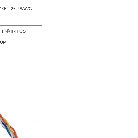
KET 26-28AWG
N
T মহিলা 4POS
CUP