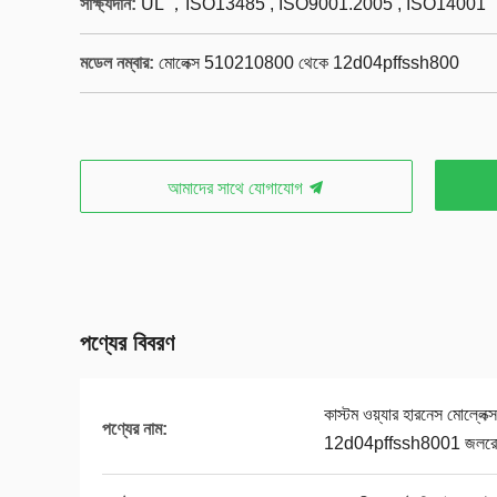
সাক্ষ্যদান:
UL ，ISO13485 , ISO9001.2005 , ISO14001
মডেল নম্বার:
মোলেক্স 510210800 থেকে 12d04pffssh800
আমাদের সাথে যোগাযোগ
পণ্যের বিবরণ
কাস্টম ওয়্যার হারনেস মোল্
পণ্যের নাম:
12d04pffssh8001 জলরোধী প্