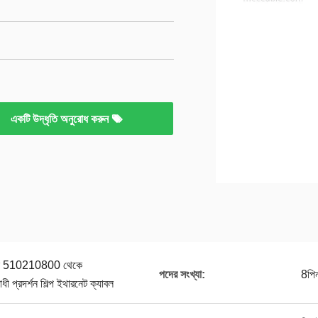
একটি উদ্ধৃতি অনুরোধ করুন
লেক্স 510210800 থেকে
পদের সংখ্যা:
8পি
রদর্শন শিল্প ইথারনেট ক্যাবল