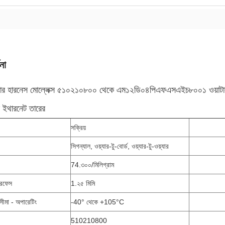
না
়্যার হারনেস মোল্লেক্স ৫১০২১০৮০০ থেকে এম১২ডি০৪পিএফএসএইচ৮০০১ ওয়াটার
়াল ইথারনেট তারের
সক্রিয়
সিগন্যাল, ওয়্যার-টু-বোর্ড, ওয়্যার-টু-ওয়্যার
74.৩০০/মিলিগ্রাম
টারফেস
1.২৫ মিমি
সীমা - অপারেটিং
-40° থেকে +105°C
510210800