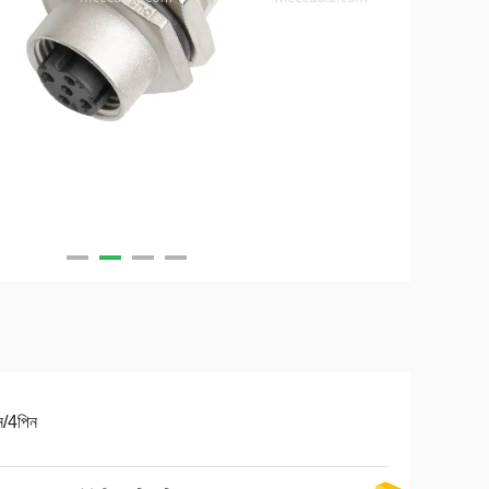
ন/4পিন