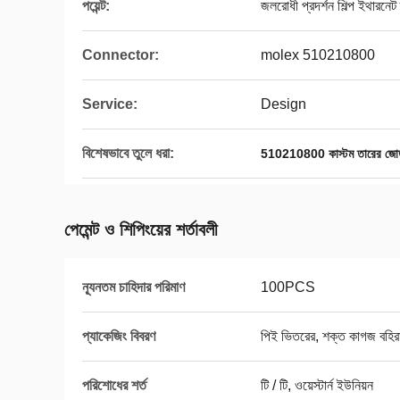
পয়েন্ট:
জলরোধী প্রদর্শন শিল্প ইথারনেট
Connector:
molex 510210800
Service:
Design
বিশেষভাবে তুলে ধরা:
510210800 কাস্টম তারের জো
পেমেন্ট ও শিপিংয়ের শর্তাবলী
ন্যূনতম চাহিদার পরিমাণ
100PCS
প্যাকেজিং বিবরণ
পিই ভিতরের, শক্ত কাগজ বহি
পরিশোধের শর্ত
টি / টি, ওয়েস্টার্ন ইউনিয়ন