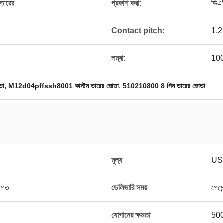
 তারের
প্রকাশ করা:
ডিএ
Contact pitch:
1.
লম্বা:
100
,
,
তা
M12d04pffssh8001 কাস্টম তারের জোতা
510210800 8 পিন তারের জোতা
মূল্য
US
রাগত
ডেলিভারি সময়
পেমে
যোগানের ক্ষমতা
500