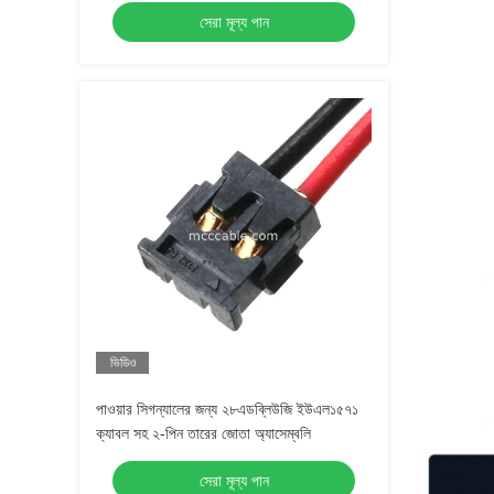
সেরা মূল্য পান
ভিডিও
পাওয়ার সিগন্যালের জন্য ২৮এডব্লিউজি ইউএল১৫৭১
ক্যাবল সহ ২-পিন তারের জোতা অ্যাসেম্বলি
সেরা মূল্য পান