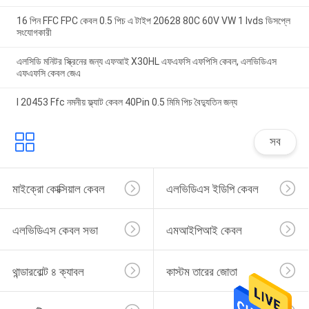
16 পিন FFC FPC কেবল 0.5 পিচ এ টাইপ 20628 80C 60V VW 1 lvds ডিসপ্লে
সংযোগকারী
এলসিডি মনিটর স্ক্রিনের জন্য এফআই X30HL এফএফসি এফপিসি কেবল, এলভিডিএস
এফএফসি কেবল জেএ
I 20453 Ffc নমনীয় ফ্ল্যাট কেবল 40Pin 0.5 মিমি পিচ বৈদ্যুতিন জন্য
সব
মাইক্রো কোক্সিয়াল কেবল
এলভিডিএস ইডিপি কেবল
এলভিডিএস কেবল সভা
এমআইপিআই কেবল
থান্ডারবোল্ট ৪ ক্যাবল
কাস্টম তারের জোতা