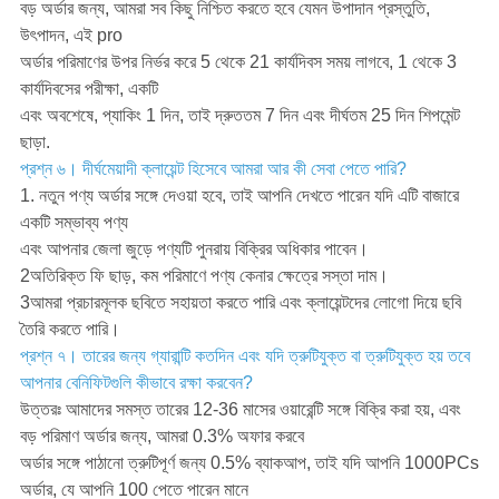
বড় অর্ডার জন্য, আমরা সব কিছু নিশ্চিত করতে হবে যেমন উপাদান প্রস্তুতি,
উৎপাদন, এই pro
অর্ডার পরিমাণের উপর নির্ভর করে 5 থেকে 21 কার্যদিবস সময় লাগবে, 1 থেকে 3
কার্যদিবসের পরীক্ষা, একটি
এবং অবশেষে, প্যাকিং 1 দিন, তাই দ্রুততম 7 দিন এবং দীর্ঘতম 25 দিন শিপমেন্ট
ছাড়া.
প্রশ্ন ৬। দীর্ঘমেয়াদী ক্লায়েন্ট হিসেবে আমরা আর কী সেবা পেতে পারি?
1. নতুন পণ্য অর্ডার সঙ্গে দেওয়া হবে, তাই আপনি দেখতে পারেন যদি এটি বাজারে
একটি সম্ভাব্য পণ্য
এবং আপনার জেলা জুড়ে পণ্যটি পুনরায় বিক্রির অধিকার পাবেন।
2অতিরিক্ত ফি ছাড়, কম পরিমাণে পণ্য কেনার ক্ষেত্রে সস্তা দাম।
3আমরা প্রচারমূলক ছবিতে সহায়তা করতে পারি এবং ক্লায়েন্টদের লোগো দিয়ে ছবি
তৈরি করতে পারি।
প্রশ্ন ৭। তারের জন্য গ্যারান্টি কতদিন এবং যদি ত্রুটিযুক্ত বা ত্রুটিযুক্ত হয় তবে
আপনার বেনিফিটগুলি কীভাবে রক্ষা করবেন?
উত্তরঃ আমাদের সমস্ত তারের 12-36 মাসের ওয়ারেন্টি সঙ্গে বিক্রি করা হয়, এবং
বড় পরিমাণ অর্ডার জন্য, আমরা 0.3% অফার করবে
অর্ডার সঙ্গে পাঠানো ত্রুটিপূর্ণ জন্য 0.5% ব্যাকআপ, তাই যদি আপনি 1000PCs
অর্ডার, যে আপনি 100 পেতে পারেন মানে