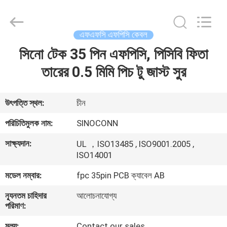
Sino-
Media
Technology
Co.,
Ltd..
এফএফসি এফপিসি কেবল
All
Rights
সিনো টেক 35 পিন এফপিসি, পিসিবি ফিতা
বাড়ি
Reserved.
তারের 0.5 মিমি পিচ টু জাস্ট সুর
পণ্য
উৎপত্তি স্থল:
চীন
ভিডিও
পরিচিতিমুলক নাম:
SINOCONN
সাক্ষ্যদান:
UL ，ISO13485 , ISO9001.2005 ,
আমাদের
ISO14001
সম্বন্ধে
মডেল নম্বার:
fpc 35pin PCB ক্যাবেল AB
ন্যূনতম চাহিদার
আলোচনাযোগ্য
কারখানা
পরিমাণ:
পরিদর্শন
মূল্য:
Contact our sales