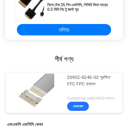
সিনো টেক 35 পিন এফপিসি, পিসিবি ফিতা তারের
0.5 মিমি পিচ টু জাস্ট সুর
চালিয়ে
শীর্ষ পণ্য
20952-024E-02 সুরক্ষিত
FFC FPC ক্যাবল
Contact our sales MOQ:আলোচনাযোগ্য
যোগাযোগ
এফএফসি এফপিসি কেবল