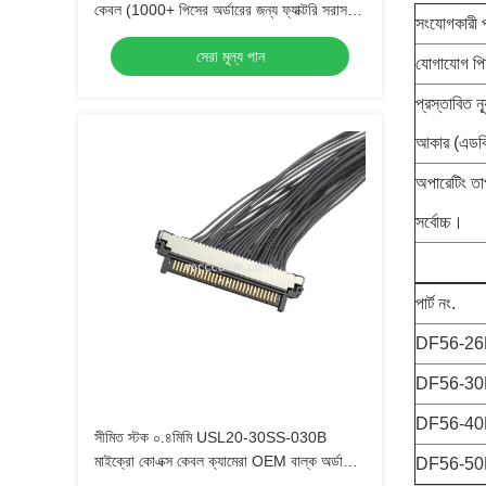
কেবল (1000+ পিসের অর্ডারের জন্য ফ্যাক্টরি সরাসরি
সংযোগকারী প
মূল্য)
সেরা মূল্য পান
যোগাযোগ পি
প্রস্তাবিত ন
আকার (এডব্
অপারেটিং তা
সর্বোচ্চ।
পার্ট নং.
DF56-26
DF56-30
DF56-40
সীমিত স্টক ০.৪মিমি USL20-30SS-030B
মাইক্রো কোএক্স কেবল ক্যামেরা OEM বাল্ক অর্ডারের
DF56-50
জন্য দ্রুত ডেলিভারি