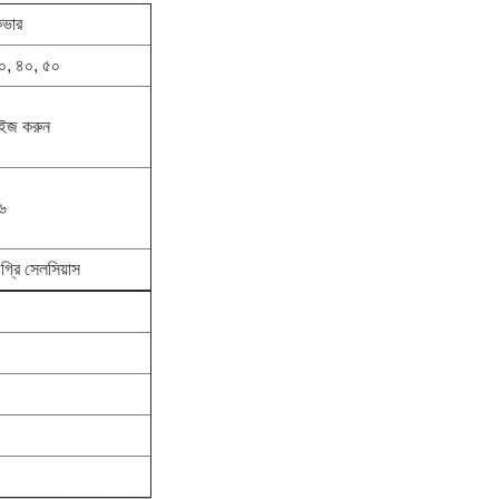
কভার
০, ৪০, ৫০
াইজ করুন
৬
গ্রি সেলসিয়াস