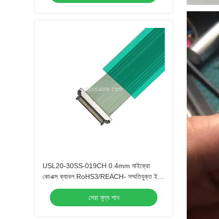
USL20-30SS-019CH 0.4mm মাইক্রো
কোএক্স ক্যাবল RoHS3/REACH- সম্মতিযুক্ত ইইউ
অটোমোবাইল নির্মাতাদের জন্য
সেরা মূল্য পান