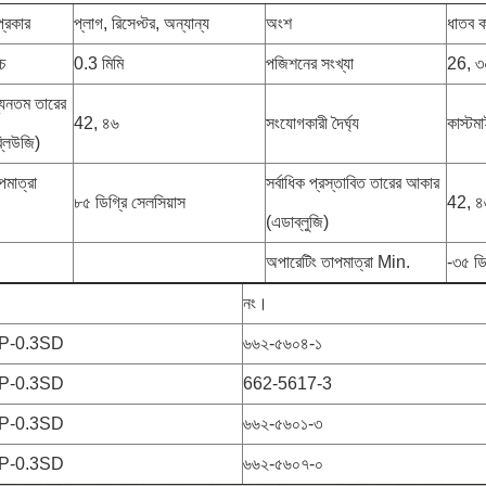
্রকার
প্লাগ, রিসেপ্টর, অন্যান্য
অংশ
ধাতব 
চ
0.3 মিমি
পজিশনের সংখ্যা
26, ৩
্যূনতম তারের
42, ৪৬
সংযোগকারী দৈর্ঘ্য
কাস্টম
লিউজি)
পমাত্রা
সর্বাধিক প্রস্তাবিত তারের আকার
৮৫ ডিগ্রি সেলসিয়াস
42, ৪
(এডাব্লুজি)
অপারেটিং তাপমাত্রা Min.
-৩৫ ডি
নং।
P-0.3SD
৬৬২-৫৬০৪-১
P-0.3SD
662-5617-3
P-0.3SD
৬৬২-৫৬০১-৩
P-0.3SD
৬৬২-৫৬০৭-০