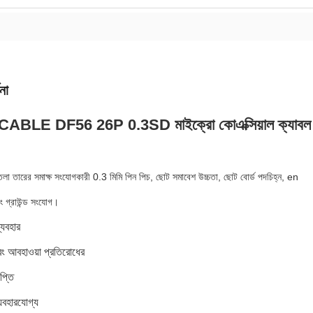
না
BLE DF56 26P 0.3SD মাইক্রো কোএক্সিয়াল ক্যাবল 0.
তলা তারের সমাক্ষ সংযোগকারী 0.3 মিমি পিন পিচ, ছোট সমাবেশ উচ্চতা, ছোট বোর্ড পদচিহ্ন, en
ং গ্রাউন্ড সংযোগ।
্যবহার
ং আবহাওয়া প্রতিরোধের
প্তি
যবহারযোগ্য