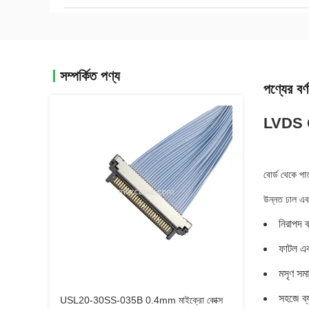
সম্পর্কিত পণ্য
পণ্যের বর্ণ
LVDS CA
বোর্ড থেকে পা
উন্নত ঢাল এব
নিরাপদ ব
ফাটল এব
মসৃণ সমা
সহজে ব্
USL20-30SS-035B 0.4mm মাইক্রো কোক্স