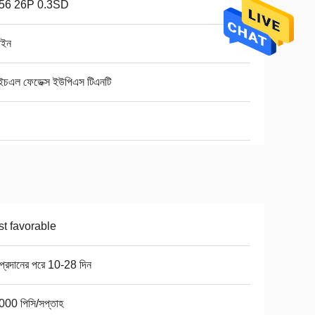
56 26P 0.3SD
াইন
ইচএল ফেডেক্স ইউপিএস টিএনটি
t favorable
 প্রদানের পরে 10-28 দিন
000 পিসি/সপ্তাহ