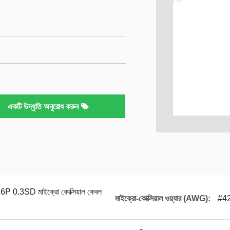
একটি উদ্ধৃতি অনুরোধ করুন
.3SD মাইক্রো কোক্সিয়াল কেবল
মাইক্রো-কোক্সিয়াল ওয়্যার (AWG):
#4