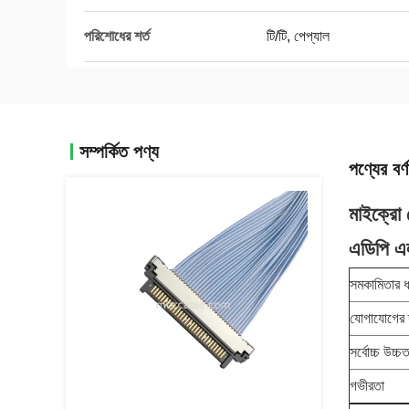
পরিশোধের শর্ত
টি/টি, পেপ্যাল
সম্পর্কিত পণ্য
পণ্যের বর্ণ
মাইক্রো
এডিপি এল
সমকামিতার 
যোগাযোগের দ
সর্বোচ্চ উচ্চত
গভীরতা