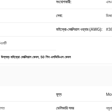
সংযোগকারী:
এসএ
সেবা:
ডিজ
মাইক্রো-কোক্সিয়াল ওয়্যার (AWG):
#38
িএনটি
,
,
উল্লম্ব মাইক্রো কোক্সিয়াল কেবল
50 পিন এলভিডিএস কেবল
মূল্য
Mos
রাগত
ডেলিভারি সময়
নমুন