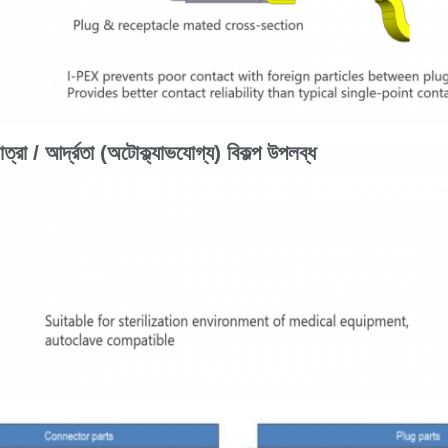
াত্রা / আর্দ্রতা (অটোক্ল্যাভযোগ্য) বিকল্প উপলব্ধ