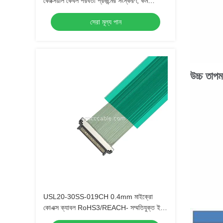
কোক্সিয়াল কেবল পরবর্তী প্রজন্মের সংস্করণ, কম
সন্নিবেশ বল সহ
সেরা মূল্য পান
উচ্চ তাপম
USL20-30SS-019CH 0.4mm মাইক্রো
কোএক্স ক্যাবল RoHS3/REACH- সম্মতিযুক্ত ইইউ
অটোমোবাইল নির্মাতাদের জন্য