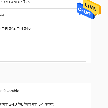
স ২০৩৮০-আর৪০টি-১৬
াইন
 #40 #42 #44 #46
t favorable
ার জন্য 2-10 দিন, বিশাল জন্য 3-4 সপ্তাহ