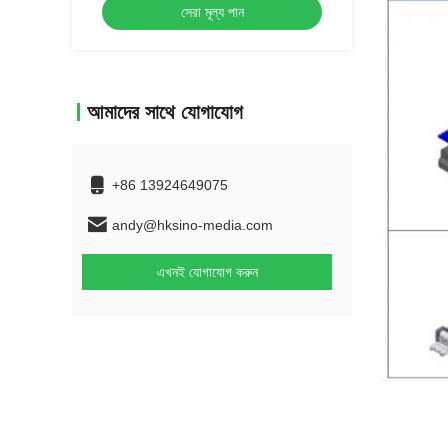
সেরা মূল্য পান
আমাদের সাথে যোগাযোগ
+86 13924649075
andy@hksino-media.com
এখনই যোগাযোগ করুন