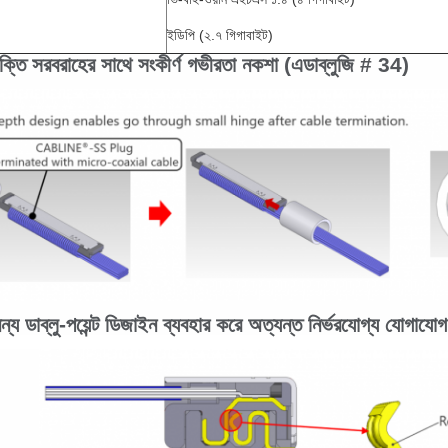
ইডিপি (২.৭ গিগাবাইট)
শক্তি সরবরাহের সাথে সংকীর্ণ গভীরতা নকশা (এডাব্লুজি # 34)
য ডাব্লু-পয়েন্ট ডিজাইন ব্যবহার করে অত্যন্ত নির্ভরযোগ্য যোগাযোগ