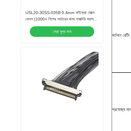
USL20-30SS-035B 0.4mm মাইক্রো কোক্স
কেবল (1000+ পিসের অর্ডারের জন্য ফ্যাক্টরি সরাসরি
মূল্য)
সেরা মূল্য পান
বর্তমান রেটিং
প্রযোজ্য মান 