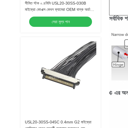
সীমিত স্টক ০.৪মিমি USL20-30SS-030B
মাইক্রো কোএক্স কেবল ক্যামেরা OEM বাল্ক অর্ডারের
জন্য দ্রুত ডেলিভারি
সর্বাধিক 
সেরা মূল্য পান
¢ এর অনন্
USL20-30SS-045C 0.4mm G2 মাইক্রো