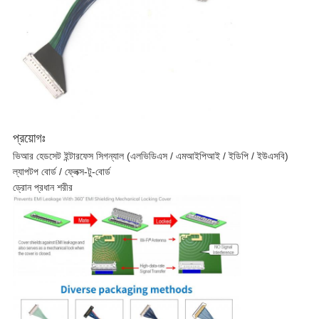
প্রয়োগঃ
ভিআর হেডসেট ইন্টারফেস সিগন্যাল (এলভিডিএস / এমআইপিআই / ইডিপি / ইউএসবি)
ল্যাপটপ বোর্ড / ফ্লেক্স-টু-বোর্ড
ড্রোন প্রধান শরীর