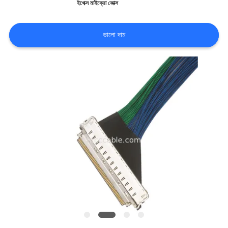
ইপেক্স মাইক্রো কোক্স
মামলা
ভালো দাম
একটি
উদ্ধৃতি
অনুরোধ
করুন
সাইট
ম্যাপ
গোপনীয়তা