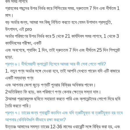
কম সময় লাগবে
গ্রাহকের পছন্দের উপর নির্ভর করে শিপিংয়ের সময়, দ্রুততম 7 দিন এবং দীর্ঘতম 1
মাস।
বড় অর্ডার জন্য, আমরা সব কিছু নিশ্চিত করতে হবে যেমন উপাদান প্রস্তুতি,
উৎপাদন, এই pro
অর্ডার পরিমাণের উপর নির্ভর করে 5 থেকে 21 কার্যদিবস সময় লাগবে, 1 থেকে 3
কার্যদিবসের পরীক্ষা, একটি
এবং অবশেষে, প্যাকিং 1 দিন, তাই দ্রুততম 7 দিন এবং দীর্ঘতম 25 দিন শিপমেন্ট
ছাড়া.
প্রশ্ন ৬। দীর্ঘমেয়াদী ক্লায়েন্ট হিসেবে আমরা আর কী সেবা পেতে পারি?
1. নতুন পণ্য অর্ডার সঙ্গে দেওয়া হবে, তাই আপনি দেখতে পারেন যদি এটি বাজারে
একটি সম্ভাব্য পণ্য
এবং আপনার জেলা জুড়ে পণ্যটি পুনরায় বিক্রির অধিকার পাবেন।
2অতিরিক্ত ফি ছাড়, কম পরিমাণে পণ্য কেনার ক্ষেত্রে সস্তা দাম।
3আমরা প্রচারমূলক ছবিতে সহায়তা করতে পারি এবং ক্লায়েন্টদের লোগো দিয়ে ছবি
তৈরি করতে পারি।
প্রশ্ন ৭। তারের জন্য গ্যারান্টি কতদিন এবং যদি ত্রুটিযুক্ত বা ত্রুটিযুক্ত হয় তবে
আপনার বেনিফিটগুলি কীভাবে রক্ষা করবেন?
উত্তরঃ আমাদের সমস্ত তারের 12-36 মাসের ওয়ারেন্টি সঙ্গে বিক্রি করা হয়, এবং