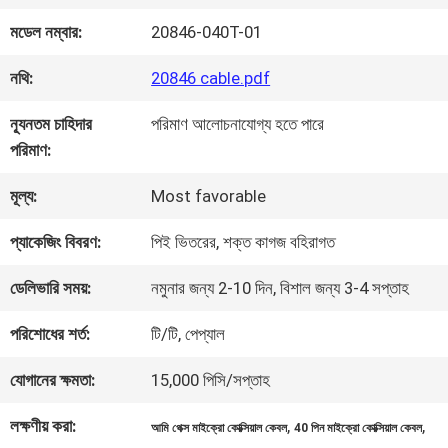
কারখানা
মডেল নম্বার:
20846-040T-01
পরিদর্শন
নথি:
20846 cable.pdf
গুণমান
ন্যূনতম চাহিদার
পরিমাণ আলোচনাযোগ্য হতে পারে
পরিমাণ:
নিয়ন্ত্রণ
মূল্য:
Most favorable
আমাদের
প্যাকেজিং বিবরণ:
পিই ভিতরের, শক্ত কাগজ বহিরাগত
সাথে
ডেলিভারি সময়:
নমুনার জন্য 2-10 দিন, বিশাল জন্য 3-4 সপ্তাহ
যোগাযোগ
পরিশোধের শর্ত:
টি/টি, পেপ্যাল
যোগানের ক্ষমতা:
15,000 পিসি/সপ্তাহ
খবর
লক্ষণীয় করা:
,
,
আমি পেক্স মাইক্রো কোক্সিয়াল কেবল
40 পিন মাইক্রো কোক্সিয়াল কেবল