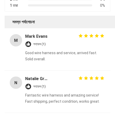
1 তারা
0%
সমস্ত পর্যালোচনা
Mark Evans
M
সহায়ক (1)
Good wire harness and service, arrived fast.
Solid overall.
Natalie Green
N
সহায়ক (1)
Fantastic wire harness and amazing service!
Fast shipping, perfect condition, works great.