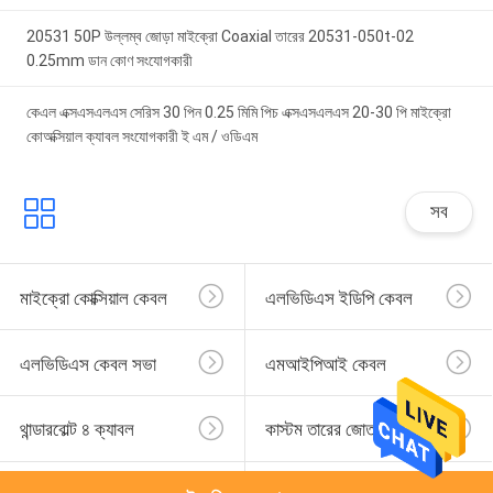
20531 50P উল্লম্ব জোড়া মাইক্রো Coaxial তারের 20531-050t-02
0.25mm ডান কোণ সংযোগকারী
কেএল এক্সএসএলএস সেরিস 30 পিন 0.25 মিমি পিচ এক্সএসএলএস 20-30 পি মাইক্রো
কোঅক্সিয়াল ক্যাবল সংযোগকারী ই এম / ওডিএম
সব
মাইক্রো কোক্সিয়াল কেবল
এলভিডিএস ইডিপি কেবল
এলভিডিএস কেবল সভা
এমআইপিআই কেবল
থান্ডারবোল্ট ৪ ক্যাবল
কাস্টম তারের জোতা