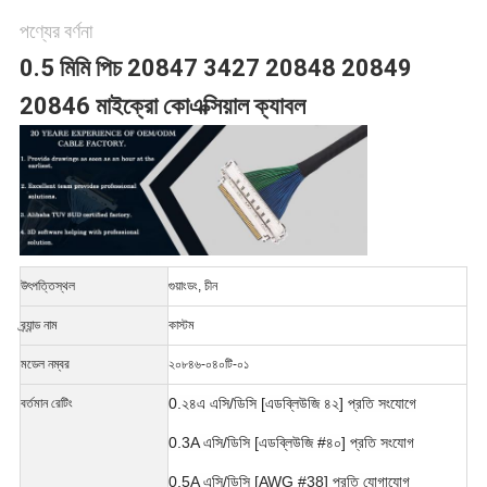
পণ্যের বর্ণনা
নীতি
0.5 মিমি পিচ 20847 3427 20848 20849
20846 মাইক্রো কোএক্সিয়াল ক্যাবল
উৎপত্তিস্থল
গুয়াংডং, চীন
ব্র্যান্ড নাম
কাস্টম
মডেল নম্বর
২০৮৪৬-০৪০টি-০১
0.২৪এ এসি/ডিসি [এডব্লিউজি ৪২] প্রতি সংযোগে
বর্তমান রেটিং
0.3A এসি/ডিসি [এডব্লিউজি #৪০] প্রতি সংযোগ
0.5A এসি/ডিসি [AWG #38] প্রতি যোগাযোগ