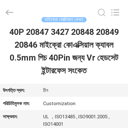
Shenzhen
Sino-
Media
Technology
মাইক্রো কোক্সিয়াল কেবল
Co.,
Ltd..
40P 20847 3427 20848 20849
বাড়ি
All
Rights
20846 মাইক্রো কোএক্সিয়াল ক্যাবল
Reserved.
পণ্য
0.5mm পিচ 40Pin জন্য Vr হেডসেট
ইন্টারফেস সংকেত
ভিডিও
উৎপত্তি স্থল:
চীন
আমাদের
পরিচিতিমুলক নাম:
Customization
সম্বন্ধে
সাক্ষ্যদান:
UL ，ISO13485 , ISO9001.2005 ,
ISO14001