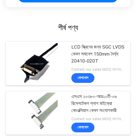
শীর্ষ পণ্য
LCD স্ক্রিনের জন্য SGC LVDS
কেবল সমাবেশ 150mm দৈর্ঘ্য
20410-020T
Contact our sales MOQ:আলোচনাযোগ্য
যোগাযোগ
এসএস ২০৩৮০-আর২০টি-০৬
রিসেপটেকল প্লাগ মাইক্রো
কোএক্সিয়াল কেবল সংযোগকারী
Contact our sales MOQ:আলোচনাযোগ্য
যোগাযোগ