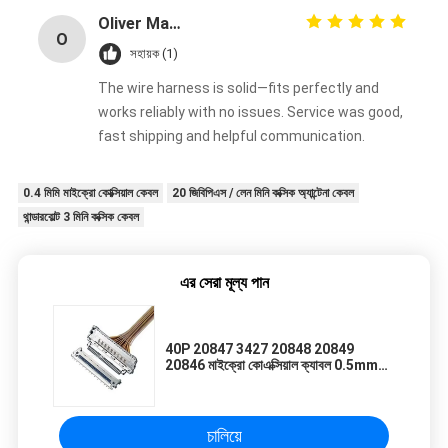
Oliver Martinez
O
সহায়ক (1)
The wire harness is solid—fits perfectly and
works reliably with no issues. Service was good,
fast shipping and helpful communication.
0.4 মিমি মাইক্রো কোক্সিয়াল কেবল
20 জিবিপিএস / লেন মিনি কক্সিক অ্যান্টেনা কেবল
থান্ডারবোল্ট 3 মিনি কক্সিক কেবল
এর সেরা মূল্য পান
40P 20847 3427 20848 20849
20846 মাইক্রো কোএক্সিয়াল ক্যাবল 0.5mm
পিচ 40Pin জন্য Vr হেডসেট ইন্টারফেস সংকেত
চালিয়ে