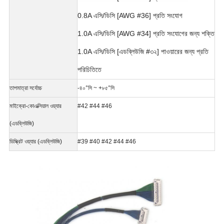
0.8A এসি/ডিসি [AWG #36] প্রতি সংযোগ
1.0A এসি/ডিসি [AWG #34] প্রতি সংযোগের জন্য শক্তি
1.0A এসি/ডিসি [এডব্লিউজি #৩২] পাওয়ারের জন্য প্রতি
পরিচিতিতে
তাপমাত্রা সর্বোচ্চ
-৪০°সি ~ +৮৫°সি
মাইক্রো-কোএক্সিয়াল ওয়্যার
#42 #44 #46
(এডব্লিউজি)
ডিস্ক্রিট ওয়্যার (এডব্লিউজি)
#39 #40 #42 #44 #46