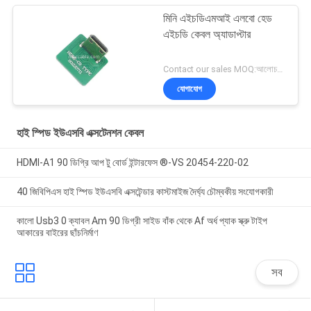
মিনি এইচডিএমআই এলবো হেড
এইচডি কেবল অ্যাডাপ্টার
Contact our sales MOQ:আলোচনাযোগ্য
যোগাযোগ
হাই স্পিড ইউএসবি এক্সটেনশন কেবল
HDMI-A1 90 ডিগ্রি আপ টু বোর্ড ইন্টারফেস ®-VS 20454-220-02
40 জিবিপিএস হাই স্পিড ইউএসবি এক্সটেন্ডার কাস্টমাইজ দৈর্ঘ্য চৌম্বকীয় সংযোগকারী
কালো Usb3 0 ক্যাবল Am 90 ডিগ্রী সাইড বাঁক থেকে Af অর্ধ প্যাক স্ক্রু টাইপ
আকারের বাইরের ছাঁচনির্মাণ
সব