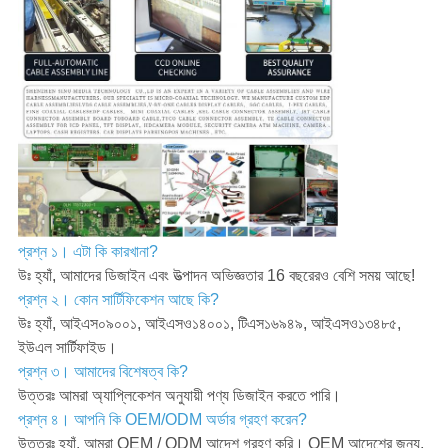
প্রশ্ন ১। এটা কি কারখানা?
উঃ হ্যাঁ, আমাদের ডিজাইন এবং উত্পাদন অভিজ্ঞতার 16 বছরেরও বেশি সময় আছে!
প্রশ্ন ২। কোন সার্টিফিকেশন আছে কি?
উঃ হ্যাঁ, আইএস০৯০০১, আইএসও১৪০০১, টিএস১৬৯৪৯, আইএসও১৩৪৮৫,
ইউএল সার্টিফাইড।
প্রশ্ন ৩। আমাদের বিশেষত্ব কি?
উত্তরঃ আমরা অ্যাপ্লিকেশন অনুযায়ী পণ্য ডিজাইন করতে পারি।
প্রশ্ন ৪। আপনি কি OEM/ODM অর্ডার গ্রহণ করেন?
উত্তরঃ হ্যাঁ, আমরা OEM / ODM আদেশ গ্রহণ করি। OEM আদেশের জন্য,