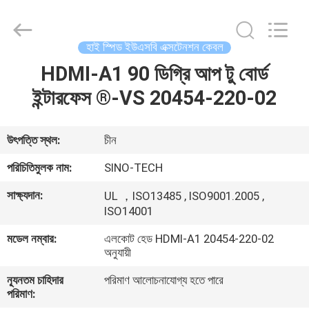
Sino-
Media
Technology
Co.,
Ltd..
হাই স্পিড ইউএসবি এক্সটেনশন কেবল
All
Rights
HDMI-A1 90 ডিগ্রি আপ টু বোর্ড
বাড়ি
Reserved.
ইন্টারফেস ®-VS 20454-220-02
পণ্য
উৎপত্তি স্থল:
চীন
ভিডিও
পরিচিতিমুলক নাম:
SINO-TECH
সাক্ষ্যদান:
UL ，ISO13485 , ISO9001.2005 ,
আমাদের
ISO14001
সম্বন্ধে
মডেল নম্বার:
এলকোট হেড HDMI-A1 20454-220-02
অনুযায়ী
কারখানা
ন্যূনতম চাহিদার
পরিমাণ আলোচনাযোগ্য হতে পারে
পরিমাণ:
পরিদর্শন