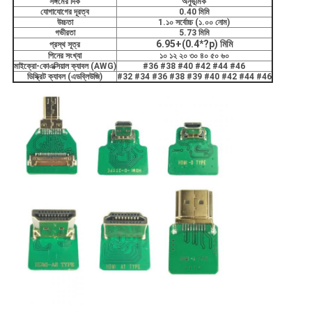
সঙ্গমের দিক
অনুভূমিক
যোগাযোগের দূরত্ব
0.40 মিমি
উচ্চতা
1.১০ সর্বোচ্চ (১.০০ নোম)
গভীরতা
5.73 মিমি
6.95+(0.4*?p) মিমি
প্রস্থ সূত্র
পিনের সংখ্যা
১০ ১২ ২০ ৩০ ৪০ ৫০ ৬০
মাইক্রো-কোএক্সিয়াল ক্যাবল (AWG)
#36 #38 #40 #42 #44 #46
ডিস্ক্রিট ক্যাবল (এডব্লিউজি)
#32 #34 #36 #38 #39 #40 #42 #44 #46