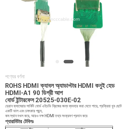
উদ্ধৃতি
অনুরোধ
করুন
সাইট
ম্যাপ
গোপনীয়তা
পণ্যের বর্ণনা
নীতি
ROHS HDMI ক্যাবল অ্যাডাপ্টার HDMI কনুই হেড
HDMI-A1 90 ডিগ্রী আপ
বোর্ড ইন্টারফেস 20525-030E-02
ড্রোন ক্যামেরার সার্কিট বোর্ড এইচডি ব্রিজের জন্য ব্যবহার করা যেতে পারে, প্রক্রিয়া খুব ছোট
একটি ভাল এবং চমৎকার পছন্দ,
কম স্থান দখল করে, আরও দক্ষ HDMI তথ্য সংক্রমণ প্রদান করে
প্যারামিটার টেবিলঃ