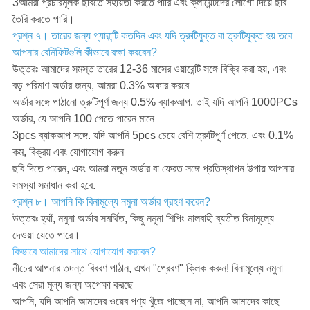
3আমরা প্রচারমূলক ছবিতে সহায়তা করতে পারি এবং ক্লায়েন্টদের লোগো দিয়ে ছবি
তৈরি করতে পারি।
প্রশ্ন ৭। তারের জন্য গ্যারান্টি কতদিন এবং যদি ত্রুটিযুক্ত বা ত্রুটিযুক্ত হয় তবে
আপনার বেনিফিটগুলি কীভাবে রক্ষা করবেন?
উত্তরঃ আমাদের সমস্ত তারের 12-36 মাসের ওয়ারেন্টি সঙ্গে বিক্রি করা হয়, এবং
বড় পরিমাণ অর্ডার জন্য, আমরা 0.3% অফার করবে
অর্ডার সঙ্গে পাঠানো ত্রুটিপূর্ণ জন্য 0.5% ব্যাকআপ, তাই যদি আপনি 1000PCs
অর্ডার, যে আপনি 100 পেতে পারেন মানে
3pcs ব্যাকআপ সঙ্গে. যদি আপনি 5pcs চেয়ে বেশি ত্রুটিপূর্ণ পেতে, এবং 0.1%
কম, বিক্রয় এবং যোগাযোগ করুন
ছবি দিতে পারেন, এবং আমরা নতুন অর্ডার বা ফেরত সঙ্গে প্রতিস্থাপন উপায় আপনার
সমস্যা সমাধান করা হবে.
প্রশ্ন ৮। আপনি কি বিনামূল্যে নমুনা অর্ডার গ্রহণ করেন?
উত্তরঃ হ্যাঁ, নমুনা অর্ডার সমর্থিত, কিছু নমুনা শিপিং মালবাহী ব্যতীত বিনামূল্যে
দেওয়া যেতে পারে।
কিভাবে আমাদের সাথে যোগাযোগ করবেন?
নীচের আপনার তদন্ত বিবরণ পাঠান, এখন "প্রেরণ" ক্লিক করুন! বিনামূল্যে নমুনা
এবং সেরা মূল্য জন্য অপেক্ষা করছে
আপনি, যদি আপনি আমাদের ওয়েব পণ্য খুঁজে পাচ্ছেন না, আপনি আমাদের কাছে