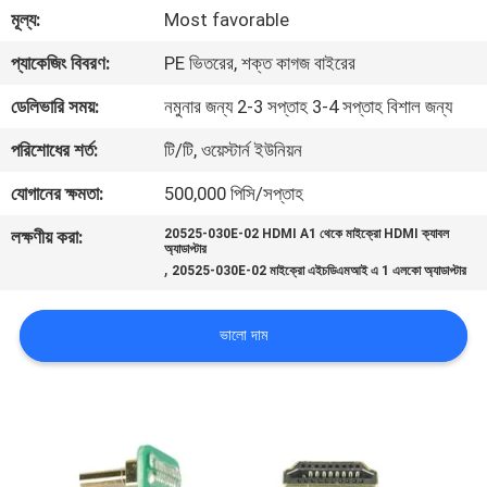
মূল্য:
Most favorable
গুণমান
প্যাকেজিং বিবরণ:
PE ভিতরের, শক্ত কাগজ বাইরের
নিয়ন্ত্রণ
ডেলিভারি সময়:
নমুনার জন্য 2-3 সপ্তাহ 3-4 সপ্তাহ বিশাল জন্য
পরিশোধের শর্ত:
টি/টি, ওয়েস্টার্ন ইউনিয়ন
আমাদের
যোগানের ক্ষমতা:
500,000 পিসি/সপ্তাহ
সাথে
যোগাযোগ
লক্ষণীয় করা:
20525-030E-02 HDMI A1 থেকে মাইক্রো HDMI ক্যাবল
অ্যাডাপ্টার
,
20525-030E-02 মাইক্রো এইচডিএমআই এ 1 এলকো অ্যাডাপ্টার
খবর
ভালো দাম
মামলা
একটি