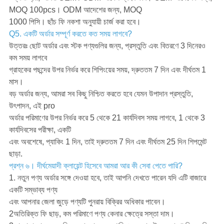
MOQ 100pcs। ODM আদেশের জন্য, MOQ
1000 পিসি। ছাঁচ ফি নকশা অনুযায়ী চার্জ করা হবে।
Q5. একটি অর্ডার সম্পূর্ণ করতে কত সময় লাগবে?
উত্তরঃ ছোট অর্ডার এবং স্টক পণ্যগুলির জন্য, প্রস্তুতি এবং বিতরণে 3 দিনেরও
কম সময় লাগবে
গ্রাহকের পছন্দের উপর নির্ভর করে শিপিংয়ের সময়, দ্রুততম 7 দিন এবং দীর্ঘতম 1
মাস।
বড় অর্ডার জন্য, আমরা সব কিছু নিশ্চিত করতে হবে যেমন উপাদান প্রস্তুতি,
উৎপাদন, এই pro
অর্ডার পরিমাণের উপর নির্ভর করে 5 থেকে 21 কার্যদিবস সময় লাগবে, 1 থেকে 3
কার্যদিবসের পরীক্ষা, একটি
এবং অবশেষে, প্যাকিং 1 দিন, তাই দ্রুততম 7 দিন এবং দীর্ঘতম 25 দিন শিপমেন্ট
ছাড়া.
প্রশ্ন ৬। দীর্ঘমেয়াদী ক্লায়েন্ট হিসেবে আমরা আর কী সেবা পেতে পারি?
1. নতুন পণ্য অর্ডার সঙ্গে দেওয়া হবে, তাই আপনি দেখতে পারেন যদি এটি বাজারে
একটি সম্ভাব্য পণ্য
এবং আপনার জেলা জুড়ে পণ্যটি পুনরায় বিক্রির অধিকার পাবেন।
2অতিরিক্ত ফি ছাড়, কম পরিমাণে পণ্য কেনার ক্ষেত্রে সস্তা দাম।