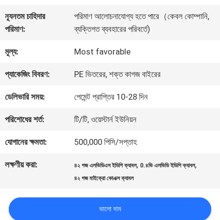
কারখানা
ন্যূনতম চাহিদার
পরিমাণ আলোচনাযোগ্য হতে পারে（কেবল কোম্পানি,
পরিদর্শন
পরিমাণ:
ব্যক্তিগত ব্যবহারের পরিবর্তে)
মূল্য:
Most favorable
গুণমান
প্যাকেজিং বিবরণ:
PE ভিতরের, শক্ত কাগজ বাইরের
নিয়ন্ত্রণ
ডেলিভারি সময়:
পেমেন্ট প্রাপ্তির 10-28 দিন
আমাদের
পরিশোধের শর্ত:
টি/টি, ওয়েস্টার্ন ইউনিয়ন
সাথে
যোগানের ক্ষমতা:
500,000 পিসি/সপ্তাহ
যোগাযোগ
লক্ষণীয় করা:
,
,
৪২ গজ এলভিডিএস ইডিপি ক্যাবল
0.৪ভি এলভিডি ইডিপি ক্যাবল
৪২ গজ মাইক্রো কোএক্স ক্যাবল
খবর
ভালো দাম