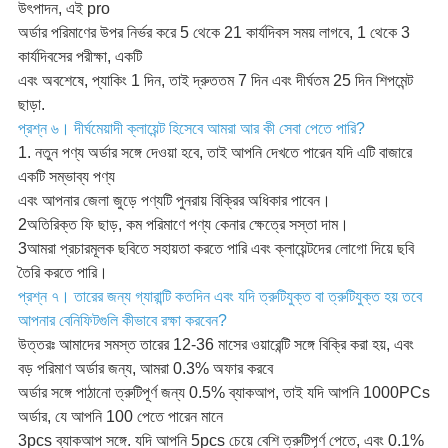
উৎপাদন, এই pro
অর্ডার পরিমাণের উপর নির্ভর করে 5 থেকে 21 কার্যদিবস সময় লাগবে, 1 থেকে 3
কার্যদিবসের পরীক্ষা, একটি
এবং অবশেষে, প্যাকিং 1 দিন, তাই দ্রুততম 7 দিন এবং দীর্ঘতম 25 দিন শিপমেন্ট
ছাড়া.
প্রশ্ন ৬। দীর্ঘমেয়াদী ক্লায়েন্ট হিসেবে আমরা আর কী সেবা পেতে পারি?
1. নতুন পণ্য অর্ডার সঙ্গে দেওয়া হবে, তাই আপনি দেখতে পারেন যদি এটি বাজারে
একটি সম্ভাব্য পণ্য
এবং আপনার জেলা জুড়ে পণ্যটি পুনরায় বিক্রির অধিকার পাবেন।
2অতিরিক্ত ফি ছাড়, কম পরিমাণে পণ্য কেনার ক্ষেত্রে সস্তা দাম।
3আমরা প্রচারমূলক ছবিতে সহায়তা করতে পারি এবং ক্লায়েন্টদের লোগো দিয়ে ছবি
তৈরি করতে পারি।
প্রশ্ন ৭। তারের জন্য গ্যারান্টি কতদিন এবং যদি ত্রুটিযুক্ত বা ত্রুটিযুক্ত হয় তবে
আপনার বেনিফিটগুলি কীভাবে রক্ষা করবেন?
উত্তরঃ আমাদের সমস্ত তারের 12-36 মাসের ওয়ারেন্টি সঙ্গে বিক্রি করা হয়, এবং
বড় পরিমাণ অর্ডার জন্য, আমরা 0.3% অফার করবে
অর্ডার সঙ্গে পাঠানো ত্রুটিপূর্ণ জন্য 0.5% ব্যাকআপ, তাই যদি আপনি 1000PCs
অর্ডার, যে আপনি 100 পেতে পারেন মানে
3pcs ব্যাকআপ সঙ্গে. যদি আপনি 5pcs চেয়ে বেশি ত্রুটিপূর্ণ পেতে, এবং 0.1%