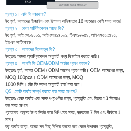
প্রশ্ন ১। এটা কি কারখানা?
উঃ হ্যাঁ, আমাদের ডিজাইন এবং উত্পাদন অভিজ্ঞতার 16 বছরেরও বেশি সময় আছে!
প্রশ্ন ২। কোন সার্টিফিকেশন আছে কি?
উঃ হ্যাঁ, আইএস০৯০০১, আইএসও১৪০০১, টিএস১৬৯৪৯, আইএসও১৩৪৮৫,
ইউএল সার্টিফাইড।
প্রশ্ন ৩। আমাদের বিশেষত্ব কি?
উত্তরঃ আমরা অ্যাপ্লিকেশন অনুযায়ী পণ্য ডিজাইন করতে পারি।
প্রশ্ন ৪। আপনি কি OEM/ODM অর্ডার গ্রহণ করেন?
উত্তরঃ হ্যাঁ, আমরা OEM / ODM আদেশ গ্রহণ করি। OEM আদেশের জন্য,
MOQ 100pcs। ODM আদেশের জন্য, MOQ
1000 পিসি। ছাঁচ ফি নকশা অনুযায়ী চার্জ করা হবে।
Q5. একটি অর্ডার সম্পূর্ণ করতে কত সময় লাগবে?
উত্তরঃ ছোট অর্ডার এবং স্টক পণ্যগুলির জন্য, প্রস্তুতি এবং বিতরণে 3 দিনেরও
কম সময় লাগবে
গ্রাহকের পছন্দের উপর নির্ভর করে শিপিংয়ের সময়, দ্রুততম 7 দিন এবং দীর্ঘতম 1
মাস।
বড় অর্ডার জন্য, আমরা সব কিছু নিশ্চিত করতে হবে যেমন উপাদান প্রস্তুতি,