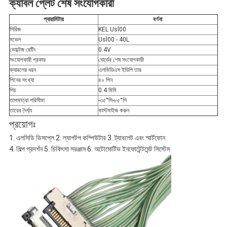
ক্যাবল প্লেট শেষ সংযোগকারী
নীতি
প্যারামিটার
বর্ণনা
সিরিজ
KEL Usl00
মডেল
Usl00 - 40L
ভোল্টেজ রেটিং
0.4V
সংযোগকারী প্রকার
বোর্ডের শেষ সংযোগকারী
ক্যাবলের ধরন
এলভিডিএস ইডিপি তার
পিনের সংখ্যা
৪০ পিন
পিচ
0.4 মিমি
তাপমাত্রা পরিসীমা
-৩৫°সি-৮৫°সি
তারের দৈর্ঘ্য
কাস্টমাইজ করুন
প্রয়োগঃ
1. এলসিডি ডিসপ্লে 2. ল্যাপটপ কম্পিউটার 3. ট্যাবলেট এবং স্মার্টফোন
4. শিল্প প্রদর্শন 5. চিকিৎসা সরঞ্জাম 6. অটোমোটিভ ইনফোটেন্টমেন্ট সিস্টেম