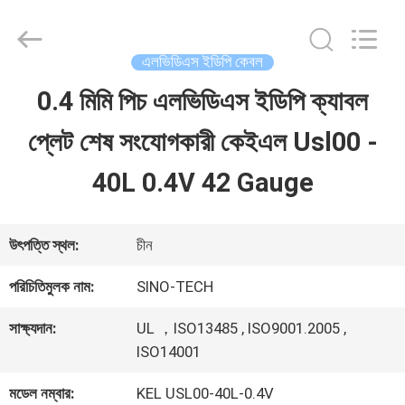
Shenzhen
Sino-
Media
Technology
এলভিডিএস ইডিপি কেবল
Co.,
Ltd..
0.4 মিমি পিচ এলভিডিএস ইডিপি ক্যাবল
বাড়ি
All
Rights
প্লেট শেষ সংযোগকারী কেইএল Usl00 -
Reserved.
পণ্য
40L 0.4V 42 Gauge
ভিডিও
উৎপত্তি স্থল:
চীন
পরিচিতিমুলক নাম:
SINO-TECH
আমাদের
সাক্ষ্যদান:
UL ，ISO13485 , ISO9001.2005 ,
সম্বন্ধে
ISO14001
মডেল নম্বার:
KEL USL00-40L-0.4V