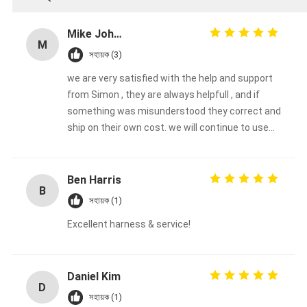
Mike Johnson
M
সহায়ক (3)
we are very satisfied with the help and support
from Simon , they are always helpfull , and if
something was misunderstood they correct and
ship on their own cost. we will continue to use
them.
Ben Harris
B
সহায়ক (1)
Excellent harness & service!
Daniel Kim
D
সহায়ক (1)