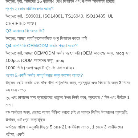
উত্তর: হ্যাঁ, আমাদের 16 বছরেরও বেশি ডিজাইন এবং উত্পাদন অভিজ্ঞতা রয়েছে!
প্রশ্ন ২.কোন সার্টিফিকেশন আছে?
উত্তর: হ্যাঁ, IS09001, ISO14001, TS16949, ISO13485, UL
CERIFIED আছে।
Q3.আমাদের বিশেষত্ব কি?
উত্তর: আমরা অ্যাপ্লিকেশনটিতে পণ্য ডিজাইন করতে পারি।
Q4.আপনি কি OEM/ODM অর্ডার গ্রহণ করেন?
উত্তর: হ্যাঁ, আমরা OEM/ODM অর্ডার গ্রহণ করি।OEM আদেশের জন্য, moq হল
100pcs।ODM আদেশের জন্য, moq
1000 পিসি।নকশা অনুযায়ী ছাঁচ ফি চার্জ করা হবে।
প্রশ্ন 5.একটি অর্ডার সম্পূর্ণ করার জন্য কতক্ষণ লাগবে?
উত্তর: ছোট অর্ডার এবং স্টক থাকা পণ্যগুলির জন্য, প্রস্তুতি এবং বিতরণের জন্য 3 দিনের
কম সময় লাগবে
ry, এবং চালানের সময় ক্লায়েন্টদের পছন্দের উপর নির্ভর করে, দ্রুততম 7 দিন এবং দীর্ঘতম 1
মাস।
বড় অর্ডারের জন্য, যেহেতু আমরা নিশ্চিত করতে চাই যে সমস্ত জিনিস উপাদানের প্রস্তুতি,
উত্পাদন, এই প্রো অন্তর্ভুক্ত
অর্ডারের পরিমাণ অনুযায়ী সিডুরে 5 থেকে 21 কার্যদিবস লাগবে, 1 থেকে 3 কার্যদিবসের
পরীক্ষা, একটি