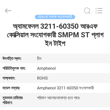
Sino-
Media
Technology
Co.,
Ltd..
আরএফ সমাক্ষ সংযোগকারী
All
Rights
অ্যামফেনল 3211-60350 আরএফ
বাড়ি
Reserved.
কোক্সিয়াল সংযোগকারী SMPM ST প্লাগ
পণ্য
ইন টাইপ
ভিডিও
উৎপত্তি স্থল:
চীন
পরিচিতিমুলক নাম:
Amphenol
আমাদের
সাক্ষ্যদান:
ROHS
সম্বন্ধে
মডেল নম্বার:
Amphenol 3211-60350 সংযোগকারী
কারখানা
ন্যূনতম চাহিদার
পরিমাণ আলোচনাযোগ্য হতে পারে
পরিমাণ:
পরিদর্শন