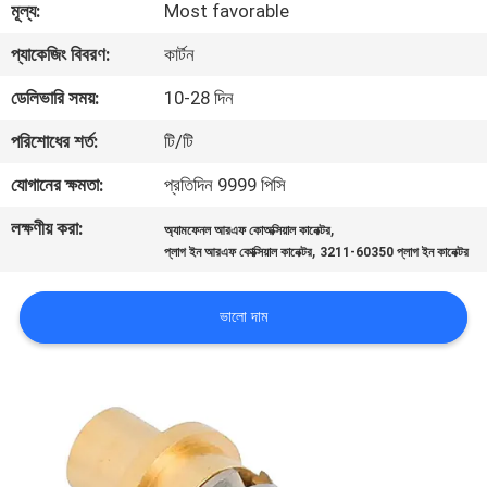
মূল্য:
Most favorable
গুণমান
প্যাকেজিং বিবরণ:
কার্টন
নিয়ন্ত্রণ
ডেলিভারি সময়:
10-28 দিন
পরিশোধের শর্ত:
টি/টি
আমাদের
যোগানের ক্ষমতা:
প্রতিদিন 9999 পিসি
সাথে
লক্ষণীয় করা:
,
অ্যামফেনল আরএফ কোঅক্সিয়াল কানেক্টর
যোগাযোগ
,
প্লাগ ইন আরএফ কোক্সিয়াল কানেক্টর
3211-60350 প্লাগ ইন কানেক্টর
খবর
ভালো দাম
মামলা
একটি