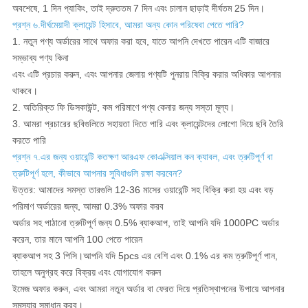
অবশেষে, 1 দিন প্যাকিং, তাই দ্রুততম 7 দিন এবং চালান ছাড়াই দীর্ঘতম 25 দিন।
প্রশ্ন ৬.দীর্ঘমেয়াদী ক্লায়েন্ট হিসাবে, আমরা অন্য কোন পরিষেবা পেতে পারি?
1. নতুন পণ্য অর্ডারের সাথে অফার করা হবে, যাতে আপনি দেখতে পারেন এটি বাজারে
সম্ভাব্য পণ্য কিনা
এবং এটি প্রচার করুন, এবং আপনার জেলায় পণ্যটি পুনরায় বিক্রি করার অধিকার আপনার
থাকবে।
2. অতিরিক্ত ফি ডিসকাউন্ট, কম পরিমাণে পণ্য কেনার জন্য সস্তা মূল্য।
3. আমরা প্রচারের ছবিগুলিতে সহায়তা দিতে পারি এবং ক্লায়েন্টদের লোগো দিয়ে ছবি তৈরি
করতে পারি
প্রশ্ন ৭.এর জন্য ওয়ারেন্টি কতক্ষণ
আরএফ কোএক্সিয়াল কন ক্যাবল, এবং ত্রুটিপূর্ণ বা
ত্রুটিপূর্ণ হলে, কীভাবে আপনার সুবিধাগুলি রক্ষা করবেন?
উত্তর: আমাদের সমস্ত তারগুলি 12-36 মাসের ওয়ারেন্টি সহ বিক্রি করা হয় এবং বড়
পরিমাণ অর্ডারের জন্য, আমরা 0.3% অফার করব
অর্ডার সহ পাঠানো ত্রুটিপূর্ণ জন্য 0.5% ব্যাকআপ, তাই আপনি যদি 1000PC অর্ডার
করেন, তার মানে আপনি 100 পেতে পারেন
ব্যাকআপ সহ 3 পিসি।আপনি যদি 5pcs এর বেশি এবং 0.1% এর কম ত্রুটিপূর্ণ পান,
তাহলে অনুগ্রহ করে বিক্রয় এবং যোগাযোগ করুন
ইমেজ অফার করুন, এবং আমরা নতুন অর্ডার বা ফেরত দিয়ে প্রতিস্থাপনের উপায়ে আপনার
সমস্যার সমাধান করব।