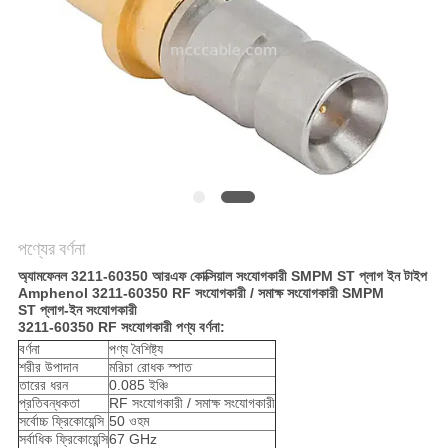
উদ্ধৃতি
অনুরোধ
করুন
সাইট
ম্যাপ
গোপনীয়তা
পণ্যের বর্ণনা
নীতি
অ্যামফেনল 3211-60350 আরএফ কোক্সিয়াল সংযোগকারী SMPM ST প্লাগ ইন টাইপ
Amphenol 3211-60350 RF সংযোগকারী / সমাক্ষ সংযোগকারী SMPM
ST প্লাগ-ইন সংযোগকারী
3211-60350 RF সংযোগকারী পণ্য বর্ণনা:
বর্ণনা
পণ্য বৈশিষ্ট্য
শরীর উপাদান
মরিচা রোধক স্পাত
তারের ধরন
0.085 ইঞ্চি
প্রতিবন্ধকতা
RF সংযোগকারী / সমাক্ষ সংযোগকারী
সর্বোচ্চ ফ্রিকোয়েন্সি
50 ওহম
সর্বাধিক ফ্রিকোয়েন্সি
67 GHz