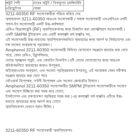
মাউন্ট শৈলী
তারের মাউন্ট / বিনামূল্যে হ্যাঙ্গিংমিমি
ওরিয়েন্টেশন
সোজা
3211-60350 RF সংযোগকারীরা পরিচয় করিয়ে দেয়:
অ্যামফেনল 3211-60350 আরএফ সংযোগকারী / সমাক্ষ সংযোগকারী এসএমপিএম এসটি
প্লাগ-ইন সংযোগকারী একটি উচ্চ-কর্মক্ষমতা
রেডিও ফ্রিকোয়েন্সি (RF) অ্যাপ্লিকেশনের জন্য ডিজাইন করা কোঅক্সিয়াল সংযোগকারী।
একটি SMPM ইন্টারফেস এবং একটি কমপ্যাক্ট ফর্ম ফ্যাক্টর সহ,
এই সংযোগকারী উচ্চ-ঘনত্বের অ্যাপ্লিকেশনগুলিতে ব্যবহারের জন্য আদর্শ যা নির্ভরযোগ্য এবং
দক্ষ সংকেত সংক্রমণের প্রয়োজন।
Amphenol 3211-60350 সংযোগকারী বিভিন্ন যোগাযোগ সরঞ্জামে ব্যবহার করা যেতে
পারে, যেমন রেডিও, ট্রান্সসিভার,
বেতার অ্যাক্সেস পয়েন্ট, এবং মোবাইল ডিভাইস।এটি বেতার যোগাযোগের জন্য আরএফ
মডিউলগুলিতে ব্যবহারের জন্যও উপযুক্ত,
মাইক্রোওয়েভ সংক্রমণ, এবং সংকেত প্রক্রিয়াকরণ.উপরন্তু, এই সংযোজক যেমন পরীক্ষার
সরঞ্জাম ব্যবহার করা যেতে পারে
নেটওয়ার্ক বিশ্লেষক, বর্ণালী বিশ্লেষক এবং সংকেত জেনারেটর হিসাবে।
Amphenol 3211-60350 সংযোগকারীর SMPM ইন্টারফেস সংযোগকারীকে সংযোগ
এবং সংযোগ বিচ্ছিন্ন করা সহজ করে তোলে,
ইনস্টলেশন এবং রক্ষণাবেক্ষণ প্রক্রিয়া সহজ করা।এর কমপ্যাক্ট ফর্ম ফ্যাক্টর এটিকে উচ্চ-
ঘনত্বে ব্যবহারের জন্য আদর্শ করে তোলে
অ্যাপ্লিকেশন যেখানে স্থান সীমিত।
3211-60350 RF সংযোগকারী অ্যাপ্লিকেশন: