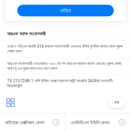
চালিয়ে
আরএফ সমাক্ষ সংযোগকারী
ওএম / ওডিএম আরজি 316 ক্যাবল সংযোগকারী এসএমএ মহিলা বুলকিড জ্যাক থেকে পুরুষ
সোজা প্লাগ
আরএফ সংযোগকারী এলএমআর -২৪০ লো লস আরএফ ক্যাবল কালো এসএমএ পুরুষ সোজা
প্লাগ টু এন পুরুষ প্লাগ ডান কোণ প্লাগ
TE 2157248-1 সেমি রিজিড ফ্লেক্স প্যানেল মাউন্ট কানেক্টর 26GHz অপারেটিং
ফ্রিকোয়েন্সি
সব
মাইক্রো কোক্সিয়াল কেবল
এলভিডিএস ইডিপি কেবল