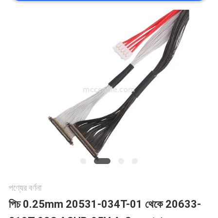
মামলা
একটি
উদ্ধৃতি
অনুরোধ
করুন
সাইট
ম্যাপ
পণ্যের বর্ণনা
পিচ 0.25mm 20531-034T-01 থেকে 20633-
গোপনীয়তা