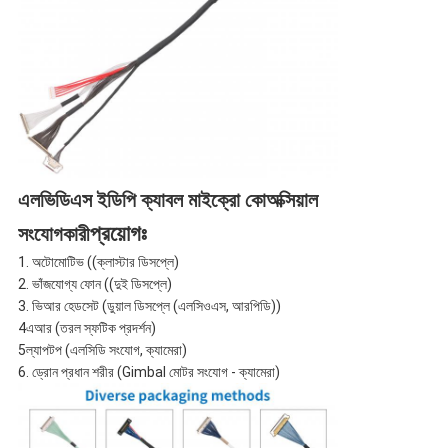
এলভিডিএস ইডিপি ক্যাবল মাইক্রো কোঅক্সিয়াল
প্রয়োগঃ
সংযোগকারী
1. অটোমোটিভ ((ক্লাস্টার ডিসপ্লে)
2. ভাঁজযোগ্য ফোন ((দুই ডিসপ্লে)
3. ভিআর হেডসেট (ডুয়াল ডিসপ্লে (এলসিওএস, আরপিডি))
4এআর (তরল স্ফটিক প্রদর্শন)
5ল্যাপটপ (এলসিডি সংযোগ, ক্যামেরা)
6. ড্রোন প্রধান শরীর (Gimbal মোটর সংযোগ - ক্যামেরা)