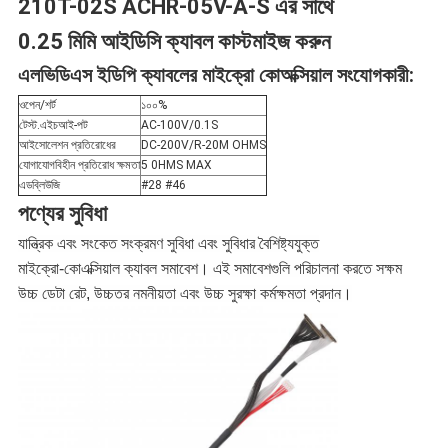
210T-02S ACHR-05V-A-S এর সাথে
নীতি
0.25 মিমি আইডিসি ক্যাবল কাস্টমাইজ করুন
এলভিডিএস ইডিপি ক্যাবলের মাইক্রো কোঅক্সিয়াল সংযোগকারী:
ওপেন/শর্ট
১০০%
টেস্ট.এইচআই-পট
AC-100V/0.1S
আইসোলেশন প্রতিরোধের
DC-200V/R-20M OHMS
যোগাযোগবিহীন প্রতিরোধ ক্ষমতা
5 0HMS MAX
এডব্লিউজি
#28 #46
পণ্যের সুবিধা
যান্ত্রিক এবং সংকেত সংক্রমণ সুবিধা এবং সুবিধার বৈশিষ্ট্যযুক্ত
মাইক্রো-কোএক্সিয়াল ক্যাবল সমাবেশ। এই সমাবেশগুলি পরিচালনা করতে সক্ষম
উচ্চ ডেটা রেট, উচ্চতর নমনীয়তা এবং উচ্চ সুরক্ষা কর্মক্ষমতা প্রদান।