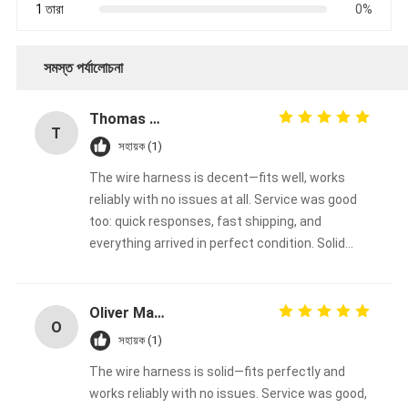
1 তারা
0%
সমস্ত পর্যালোচনা
Thomas Müller
T
সহায়ক (1)
The wire harness is decent—fits well, works
reliably with no issues at all. Service was good
too: quick responses, fast shipping, and
everything arrived in perfect condition. Solid
overall experience, happy with the purchase.
Oliver Martinez
O
সহায়ক (1)
The wire harness is solid—fits perfectly and
works reliably with no issues. Service was good,