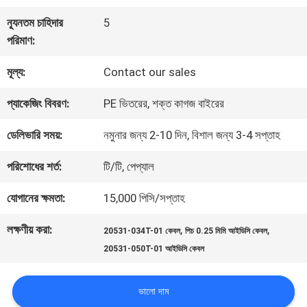
কারখানা
ন্যূনতম চাহিদার
5
পরিদর্শন
পরিমাণ:
মূল্য:
Contact our sales
গুণমান
প্যাকেজিং বিবরণ:
PE ভিতরের, শক্ত কাগজ বাইরের
নিয়ন্ত্রণ
ডেলিভারি সময়:
নমুনার জন্য 2-10 দিন, বিশাল জন্য 3-4 সপ্তাহ
আমাদের
পরিশোধের শর্ত:
টি/টি, পেপ্যাল
সাথে
যোগানের ক্ষমতা:
15,000 পিসি/সপ্তাহ
যোগাযোগ
লক্ষণীয় করা:
,
,
20531-034T-01 কেবল
পিচ 0.25 মিমি আইডিসি কেবল
20531-050T-01 আইডিসি কেবল
খবর
ভালো দাম