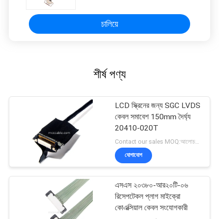
চালিয়ে
শীর্ষ পণ্য
LCD স্ক্রিনের জন্য SGC LVDS
কেবল সমাবেশ 150mm দৈর্ঘ্য
20410-020T
Contact our sales MOQ:আলোচনাযোগ্য
যোগাযোগ
এসএস ২০৩৮০-আর২০টি-০৬
রিসেপটেকল প্লাগ মাইক্রো
কোএক্সিয়াল কেবল সংযোগকারী