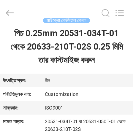
Shenzhen
Sino-
Media
Technology
মাইক্রো কোক্সিয়াল কেবল
Co.,
Ltd..
পিচ 0.25mm 20531-034T-01
বাড়ি
All
Rights
থেকে 20633-210T-02S 0.25 মিমি
Reserved.
পণ্য
তার কাস্টমাইজ করুন
ভিডিও
উৎপত্তি স্থল:
চীন
পরিচিতিমুলক নাম:
Customization
আমাদের
সাক্ষ্যদান:
ISO9001
সম্বন্ধে
মডেল নম্বার:
20531-034T-01 বা 20531-050T-01 থেকে
20633-210T-02S