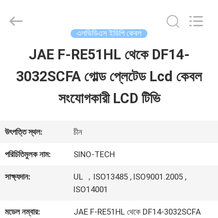
Shenzhen
Sino-
Media
Technology
এলভিডিএস ইডিপি কেবল
Co.,
Ltd..
JAE F-RE51HL থেকে DF14-
বাড়ি
All
Rights
3032SCFA গোল্ড প্লেটেড Lcd কেবল
Reserved.
পণ্য
সংযোগকারী LCD টিভি
ভিডিও
উৎপত্তি স্থল:
চীন
পরিচিতিমুলক নাম:
SINO-TECH
আমাদের
সাক্ষ্যদান:
UL ，ISO13485 , ISO9001.2005 ,
সম্বন্ধে
ISO14001
মডেল নম্বার:
JAE F-RE51HL থেকে DF14-3032SCFA