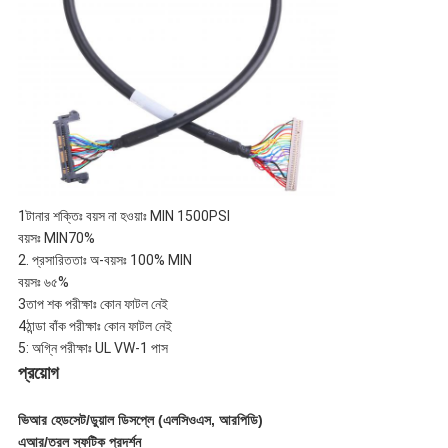
1টানার শক্তিঃ বয়স না হওয়াঃ MIN 1500PSI
বয়সঃ MIN70%
2. প্রসারিততাঃ অ-বয়সঃ 100% MIN
বয়সঃ ৬৫%
3তাপ শক পরীক্ষাঃ কোন ফাটল নেই
4ঠান্ডা বাঁক পরীক্ষাঃ কোন ফাটল নেই
5: অগ্নি পরীক্ষাঃ UL VW-1 পাস
প্রয়োগ
ভিআর হেডসেট/ডুয়াল ডিসপ্লে (এলসিওএস, আরপিডি)
এআর/তরল স্ফটিক প্রদর্শন