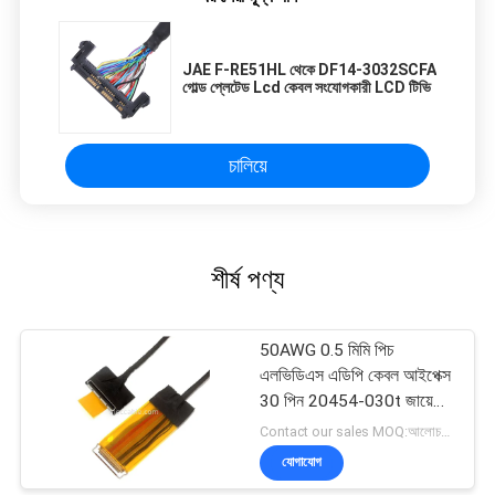
JAE F-RE51HL থেকে DF14-3032SCFA
গোল্ড প্লেটেড Lcd কেবল সংযোগকারী LCD টিভি
চালিয়ে
শীর্ষ পণ্য
50AWG 0.5 মিমি পিচ
এলভিডিএস এডিপি কেবল আইপেক্স
30 পিন 20454-030t জায়ে
ফাই-ডি 44c2-ই
Contact our sales MOQ:আলোচনাযোগ্য
যোগাযোগ