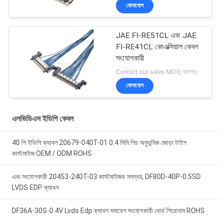
যোগাযোগ
JAE FI-RE51CL এবং JAE
FI-RE41CL কোএক্সিয়াল কেবল
সংযোগকারী
Contact our sales MOQ:আলোচনাযোগ্য
যোগাযোগ
এলভিডিএস ইডিপি কেবল
40 পি ইডিপি ক্যাবল 20679-040T-01 0.4 মিমি পিচ অনুভূমিক জোড়া টাইপ
কাস্টমাইজ OEM / ODM ROHS
এবং সংযোগকারী 20453-240T-03 কাস্টমাইজড সমন্বয়, DF80D-40P-0.5SD
LVDS EDP ক্যাবল
DF36A-30S-0.4V Lvds Edp ক্যাবল সমাবেশ সংযোগকারী বোর্ড শিরোনাম ROHS