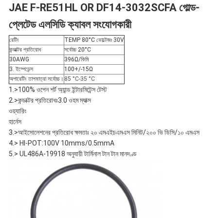
JAE F-RE51HL OR DF14-3032SCFA গোল্ড-
নীতি
প্লেটেড এলসিডি ক্যাবল সংযোগকারী
রেটিং
TEMP 80°C ভোল্টেজঃ 30V
কন্ডাক্টর প্রতিরোধ
সর্বোচ্চ 20°C
30AWG
396Ω/কিমি
3. ইম্পেডেন্স
100+/-15Ω
অপারেটিং তাপমাত্রা সর্বোচ্চ।
85 °C-35 °C
1.>100% ওপেন শর্ট অ্যান্ড ইন্টারমিটেন্স টেস্ট
2.>কন্ডাক্টর প্রতিরোধঃ3.0 ওহম ম্যাক্স
ওয়্যারিং
হার্নেস
3.>আইসোলেশনের প্রতিরোধ ক্ষমতাঃ ২০ এমএইচএমএস মিনিট/২০০ ভি ডিসি/১০ এমএস
4.> HI-POT:100V 10mms/0.5mmA
5.> UL486A-19918 অনুযায়ী টার্মিনাল টান টান মানদণ্ড