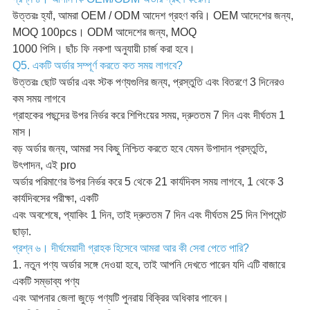
উত্তরঃ হ্যাঁ, আমরা OEM / ODM আদেশ গ্রহণ করি। OEM আদেশের জন্য,
MOQ 100pcs। ODM আদেশের জন্য, MOQ
1000 পিসি। ছাঁচ ফি নকশা অনুযায়ী চার্জ করা হবে।
Q5. একটি অর্ডার সম্পূর্ণ করতে কত সময় লাগবে?
উত্তরঃ ছোট অর্ডার এবং স্টক পণ্যগুলির জন্য, প্রস্তুতি এবং বিতরণে 3 দিনেরও
কম সময় লাগবে
গ্রাহকের পছন্দের উপর নির্ভর করে শিপিংয়ের সময়, দ্রুততম 7 দিন এবং দীর্ঘতম 1
মাস।
বড় অর্ডার জন্য, আমরা সব কিছু নিশ্চিত করতে হবে যেমন উপাদান প্রস্তুতি,
উৎপাদন, এই pro
অর্ডার পরিমাণের উপর নির্ভর করে 5 থেকে 21 কার্যদিবস সময় লাগবে, 1 থেকে 3
কার্যদিবসের পরীক্ষা, একটি
এবং অবশেষে, প্যাকিং 1 দিন, তাই দ্রুততম 7 দিন এবং দীর্ঘতম 25 দিন শিপমেন্ট
ছাড়া.
প্রশ্ন ৬। দীর্ঘমেয়াদী গ্রাহক হিসেবে আমরা আর কী সেবা পেতে পারি?
1. নতুন পণ্য অর্ডার সঙ্গে দেওয়া হবে, তাই আপনি দেখতে পারেন যদি এটি বাজারে
একটি সম্ভাব্য পণ্য
এবং আপনার জেলা জুড়ে পণ্যটি পুনরায় বিক্রির অধিকার পাবেন।