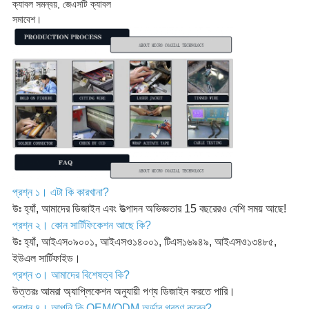
ক্যাবল সমন্বয়, জেএসটি ক্যাবল
সমাবেশ।
প্রশ্ন ১। এটা কি কারখানা?
উঃ হ্যাঁ, আমাদের ডিজাইন এবং উত্পাদন অভিজ্ঞতার 15 বছরেরও বেশি সময় আছে!
প্রশ্ন ২। কোন সার্টিফিকেশন আছে কি?
উঃ হ্যাঁ, আইএস০৯০০১, আইএসও১৪০০১, টিএস১৬৯৪৯, আইএসও১৩৪৮৫,
ইউএল সার্টিফাইড।
প্রশ্ন ৩। আমাদের বিশেষত্ব কি?
উত্তরঃ আমরা অ্যাপ্লিকেশন অনুযায়ী পণ্য ডিজাইন করতে পারি।
প্রশ্ন ৪। আপনি কি OEM/ODM অর্ডার গ্রহণ করেন?