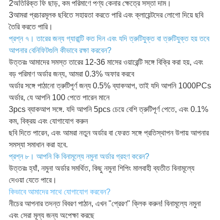
2অতিরিক্ত ফি ছাড়, কম পরিমাণে পণ্য কেনার ক্ষেত্রে সস্তা দাম।
3আমরা প্রচারমূলক ছবিতে সহায়তা করতে পারি এবং ক্লায়েন্টদের লোগো দিয়ে ছবি
তৈরি করতে পারি।
প্রশ্ন ৭। তারের জন্য গ্যারান্টি কত দিন এবং যদি ত্রুটিযুক্ত বা ত্রুটিযুক্ত হয় তবে
আপনার বেনিফিটগুলি কীভাবে রক্ষা করবেন?
উত্তরঃ আমাদের সমস্ত তারের 12-36 মাসের ওয়ারেন্টি সঙ্গে বিক্রি করা হয়, এবং
বড় পরিমাণ অর্ডার জন্য, আমরা 0.3% অফার করবে
অর্ডার সঙ্গে পাঠানো ত্রুটিপূর্ণ জন্য 0.5% ব্যাকআপ, তাই যদি আপনি 1000PCs
অর্ডার, যে আপনি 100 পেতে পারেন মানে
3pcs ব্যাকআপ সঙ্গে. যদি আপনি 5pcs চেয়ে বেশি ত্রুটিপূর্ণ পেতে, এবং 0.1%
কম, বিক্রয় এবং যোগাযোগ করুন
ছবি দিতে পারেন, এবং আমরা নতুন অর্ডার বা ফেরত সঙ্গে প্রতিস্থাপন উপায় আপনার
সমস্যা সমাধান করা হবে.
প্রশ্ন ৮। আপনি কি বিনামূল্যে নমুনা অর্ডার গ্রহণ করেন?
উত্তরঃ হ্যাঁ, নমুনা অর্ডার সমর্থিত, কিছু নমুনা শিপিং মালবাহী ব্যতীত বিনামূল্যে
দেওয়া যেতে পারে।
কিভাবে আমাদের সাথে যোগাযোগ করবেন?
নীচের আপনার তদন্ত বিবরণ পাঠান, এখন "প্রেরণ" ক্লিক করুন! বিনামূল্যে নমুনা
এবং সেরা মূল্য জন্য অপেক্ষা করছে