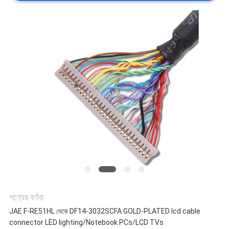
মামলা
একটি
উদ্ধৃতি
অনুরোধ
করুন
সাইট
ম্যাপ
পণ্যের বর্ণনা
JAE F-RE51HL থেকে DF14-3032SCFA GOLD-PLATED lcd cable
গোপনীয়তা
connector LED lighting/Notebook PCs/LCD TVs