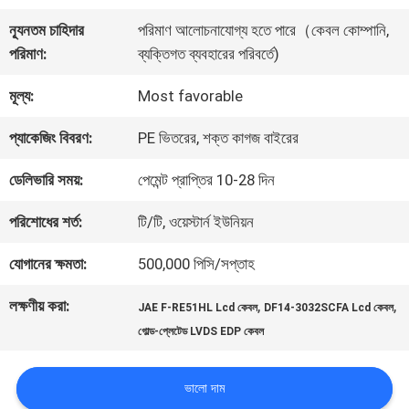
কারখানা
ন্যূনতম চাহিদার
পরিমাণ আলোচনাযোগ্য হতে পারে（কেবল কোম্পানি,
পরিদর্শন
পরিমাণ:
ব্যক্তিগত ব্যবহারের পরিবর্তে)
মূল্য:
Most favorable
গুণমান
প্যাকেজিং বিবরণ:
PE ভিতরের, শক্ত কাগজ বাইরের
নিয়ন্ত্রণ
ডেলিভারি সময়:
পেমেন্ট প্রাপ্তির 10-28 দিন
আমাদের
পরিশোধের শর্ত:
টি/টি, ওয়েস্টার্ন ইউনিয়ন
সাথে
যোগানের ক্ষমতা:
500,000 পিসি/সপ্তাহ
যোগাযোগ
লক্ষণীয় করা:
,
,
JAE F-RE51HL Lcd কেবল
DF14-3032SCFA Lcd কেবল
গোল্ড-প্লেটেড LVDS EDP কেবল
খবর
ভালো দাম