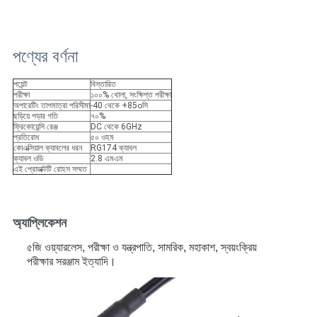
পণ্যের বর্ণনা
পয়েন্ট
বিস্তারিত
পরীক্ষা
১০০% খোলা, সংক্ষিপ্ত পরীক্ষা
অপারেটিং তাপমাত্রা পরিসীমা
-40 থেকে +85
o
সি
ছড়িয়ে পড়ার গতি
৭০%
ফ্রিকোয়েন্সি রেঞ্জ
DC থেকে 6GHz
প্রতিরোধ
৫০ ওহম
কোএক্সিয়াল ক্যাবলের ধরন
RG174 ক্যাবল
ক্যাবল ওডি
2.8 এমএম
এই প্রোডাক্টটি রোহস সম্মত
অ্যাপ্লিকেশন
৫জি ওয়্যারলেস, পরীক্ষা ও যন্ত্রপাতি, সামরিক, মহাকাশ, স্বয়ংক্রিয়
পরীক্ষার সরঞ্জাম ইত্যাদি।