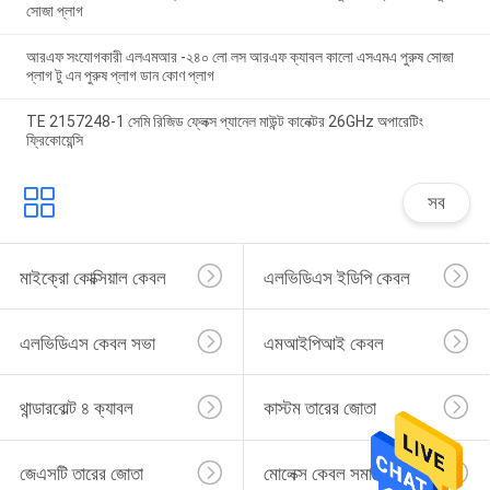
সোজা প্লাগ
আরএফ সংযোগকারী এলএমআর -২৪০ লো লস আরএফ ক্যাবল কালো এসএমএ পুরুষ সোজা
প্লাগ টু এন পুরুষ প্লাগ ডান কোণ প্লাগ
TE 2157248-1 সেমি রিজিড ফ্লেক্স প্যানেল মাউন্ট কানেক্টর 26GHz অপারেটিং
ফ্রিকোয়েন্সি
সব
মাইক্রো কোক্সিয়াল কেবল
এলভিডিএস ইডিপি কেবল
এলভিডিএস কেবল সভা
এমআইপিআই কেবল
থান্ডারবোল্ট ৪ ক্যাবল
কাস্টম তারের জোতা
জেএসটি তারের জোতা
মোলেক্স কেবল সমাবেশ