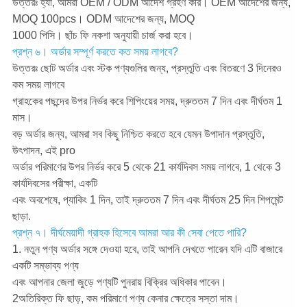
উত্তরঃ হ্যাঁ, আমরা OEM / ODM আদেশ গ্রহণ করি। OEM আদেশের জন্য,
MOQ 100pcs। ODM আদেশের জন্য, MOQ
1000 পিসি। ছাঁচ ফি নকশা অনুযায়ী চার্জ করা হবে।
প্রশ্ন ৬। অর্ডার সম্পূর্ণ করতে কত সময় লাগবে?
উত্তরঃ ছোট অর্ডার এবং স্টক পণ্যগুলির জন্য, প্রস্তুতি এবং বিতরণে 3 দিনেরও
কম সময় লাগবে
গ্রাহকের পছন্দের উপর নির্ভর করে শিপিংয়ের সময়, দ্রুততম 7 দিন এবং দীর্ঘতম 1
মাস।
বড় অর্ডার জন্য, আমরা সব কিছু নিশ্চিত করতে হবে যেমন উপাদান প্রস্তুতি,
উৎপাদন, এই pro
অর্ডার পরিমাণের উপর নির্ভর করে 5 থেকে 21 কার্যদিবস সময় লাগবে, 1 থেকে 3
কার্যদিবসের পরীক্ষা, একটি
এবং অবশেষে, প্যাকিং 1 দিন, তাই দ্রুততম 7 দিন এবং দীর্ঘতম 25 দিন শিপমেন্ট
ছাড়া.
প্রশ্ন ৭। দীর্ঘমেয়াদী গ্রাহক হিসেবে আমরা আর কী সেবা পেতে পারি?
1. নতুন পণ্য অর্ডার সঙ্গে দেওয়া হবে, তাই আপনি দেখতে পারেন যদি এটি বাজারে
একটি সম্ভাব্য পণ্য
এবং আপনার জেলা জুড়ে পণ্যটি পুনরায় বিক্রির অধিকার পাবেন।
2অতিরিক্ত ফি ছাড়, কম পরিমাণে পণ্য কেনার ক্ষেত্রে সস্তা দাম।