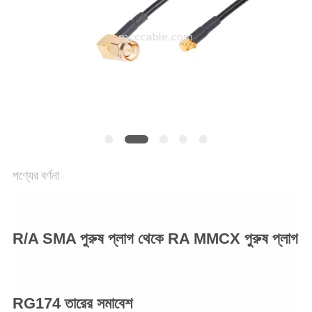
উদ্ধৃতি
অনুরোধ
করুন
সাইট
ম্যাপ
গোপনীয়তা
পণ্যের বর্ণনা
নীতি
R/A SMA পুরুষ প্লাগ থেকে RA MMCX পুরুষ প্লাগ
RG174 তারের সমাবেশ