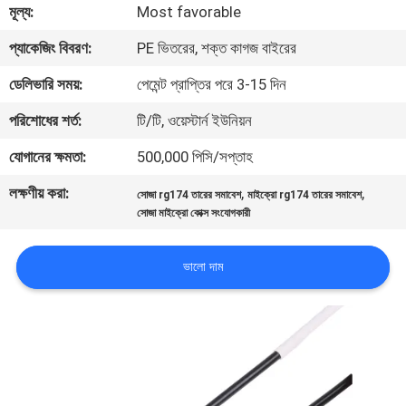
মূল্য:
Most favorable
গুণমান
প্যাকেজিং বিবরণ:
PE ভিতরের, শক্ত কাগজ বাইরের
নিয়ন্ত্রণ
ডেলিভারি সময়:
পেমেন্ট প্রাপ্তির পরে 3-15 দিন
পরিশোধের শর্ত:
টি/টি, ওয়েস্টার্ন ইউনিয়ন
আমাদের
যোগানের ক্ষমতা:
500,000 পিসি/সপ্তাহ
সাথে
লক্ষণীয় করা:
,
,
যোগাযোগ
সোজা rg174 তারের সমাবেশ
মাইক্রো rg174 তারের সমাবেশ
সোজা মাইক্রো কোক্স সংযোগকারী
খবর
ভালো দাম
মামলা
একটি