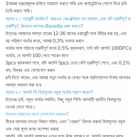
3আমরা প্রচারমূলক ছবিতে সহায়তা করতে পারি এবং ক্লায়েন্টদের লোগো দিয়ে ছবি
তৈরি করতে পারি।
প্রশ্ন ৮। গ্যারান্টি কতদিন?
আরএফ কোএক্সিয়াল কন ক্যাবল, এবং যদি ত্রুটিপূর্ণ বা
ত্রুটিপূর্ণ, কিভাবে আপনার Benefits রক্ষা করতে?
উত্তরঃ আমাদের সমস্ত তারের 12-36 মাসের ওয়ারেন্টি সঙ্গে বিক্রি করা হয়, এবং
বড় পরিমাণ অর্ডার জন্য, আমরা 0.3% অফার করবে
অর্ডার সঙ্গে পাঠানো ত্রুটিপূর্ণ জন্য 0.5% ব্যাকআপ, তাই যদি আপনি 1000PCs
অর্ডার, যে আপনি 100 পেতে পারেন মানে
3pcs ব্যাকআপ সঙ্গে. যদি আপনি 5pcs চেয়ে বেশি ত্রুটিপূর্ণ পেতে, এবং 0.1%
কম, বিক্রয় এবং যোগাযোগ করুন
ছবি দিতে পারেন, এবং আমরা নতুন অর্ডার বা ফেরত সঙ্গে প্রতিস্থাপন উপায় আপনার
সমস্যা সমাধান করা হবে.
প্রশ্ন ৯। আপনি কি বিনামূল্যে নমুনা অর্ডার গ্রহণ করেন?
উত্তরঃ হ্যাঁ, নমুনা অর্ডার সমর্থিত, কিছু নমুনা শিপিং মালবাহী ব্যতীত বিনামূল্যে
দেওয়া যেতে পারে।
কিভাবে আমাদের সাথে যোগাযোগ করবেন?
নীচের আপনার তদন্ত বিবরণ পাঠান, এখন "প্রেরণ" ক্লিক করুন! বিনামূল্যে নমুনা
এবং সেরা মূল্য জন্য অপেক্ষা করছে
আপনি, যদি আপনি আমাদের ওয়েব পণ্য খুঁজে পাচ্ছেন না, আপনি আমাদের কাছে