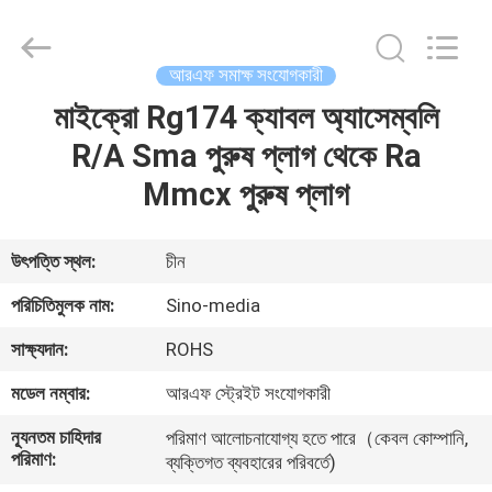
Sino-
Media
Technology
Co.,
Ltd..
আরএফ সমাক্ষ সংযোগকারী
All
Rights
মাইক্রো Rg174 ক্যাবল অ্যাসেম্বলি
বাড়ি
Reserved.
R/A Sma পুরুষ প্লাগ থেকে Ra
পণ্য
Mmcx পুরুষ প্লাগ
ভিডিও
উৎপত্তি স্থল:
চীন
পরিচিতিমুলক নাম:
Sino-media
আমাদের
সাক্ষ্যদান:
ROHS
সম্বন্ধে
মডেল নম্বার:
আরএফ স্ট্রেইট সংযোগকারী
কারখানা
ন্যূনতম চাহিদার
পরিমাণ আলোচনাযোগ্য হতে পারে（কেবল কোম্পানি,
পরিমাণ:
ব্যক্তিগত ব্যবহারের পরিবর্তে)
পরিদর্শন