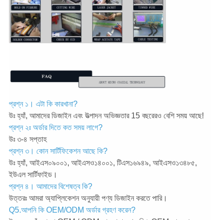
প্রশ্ন ১। এটা কি কারখানা?
উঃ হ্যাঁ, আমাদের ডিজাইন এবং উত্পাদন অভিজ্ঞতার 15 বছরেরও বেশি সময় আছে!
প্রশ্ন ২ঃ অর্ডার দিতে কত সময় লাগে?
উঃ ৩-৪ সপ্তাহ
প্রশ্ন ৩। কোন সার্টিফিকেশন আছে কি?
উঃ হ্যাঁ, আইএস০৯০০১, আইএসও১৪০০১, টিএস১৬৯৪৯, আইএসও১৩৪৮৫,
ইউএল সার্টিফাইড।
প্রশ্ন ৪। আমাদের বিশেষত্ব কি?
উত্তরঃ আমরা অ্যাপ্লিকেশন অনুযায়ী পণ্য ডিজাইন করতে পারি।
Q5.আপনি কি OEM/ODM অর্ডার গ্রহণ করেন?