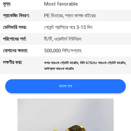
মূল্য:
Most favorable
গুণমান
প্যাকেজিং বিবরণ:
PE ভিতরের, শক্ত কাগজ বাইরের
নিয়ন্ত্রণ
ডেলিভারি সময়:
পেমেন্ট প্রাপ্তির পরে 3-15 দিন
পরিশোধের শর্ত:
টি/টি, ওয়েস্টার্ন ইউনিয়ন
আমাদের
যোগানের ক্ষমতা:
500,000 পিসি/সপ্তাহ
সাথে
লক্ষণীয় করা:
,
,
যোগাযোগ
কপার আরএফ স্ট্রেইট কানেক্টর
ডিসি 67GHz আরএফ স্ট্রেইট কানেক্টর
ডাস্টপ্রুফ আরএফ কানেক্টর
খবর
ভালো দাম
মামলা
একটি