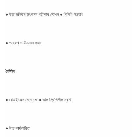
● উচ্চ ভলিউম উৎপাদন পরীক্ষার স্টেশন ● পিসিবি সংযোগ
● গবেষণা ও উন্নয়ন ল্যাব
বৈশিষ্ট্য
● রোএইচএস মেনে চলা ● ভাল স্থিতিশীল নকশা
● উচ্চ কার্যকারিতা