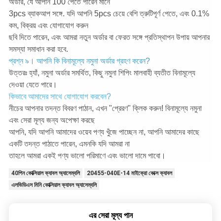
অর্ডার, যে আপনি 100 পেতে পারেন মানে
3pcs ব্যাকআপ সঙ্গে. যদি আপনি 5pcs চেয়ে বেশি ত্রুটিপূর্ণ পেতে, এবং 0.1%
কম, বিক্রয় এবং যোগাযোগ করুন
ছবি দিতে পারেন, এবং আমরা নতুন অর্ডার বা ফেরত সঙ্গে প্রতিস্থাপন উপায় আপনার
সমস্যা সমাধান করা হবে.
প্রশ্ন ৯। আপনি কি বিনামূল্যে নমুনা অর্ডার গ্রহণ করেন?
উত্তরঃ হ্যাঁ, নমুনা অর্ডার সমর্থিত, কিছু নমুনা শিপিং মালবাহী ব্যতীত বিনামূল্যে
দেওয়া যেতে পারে।
কিভাবে আমাদের সাথে যোগাযোগ করবেন?
নীচের আপনার তদন্ত বিবরণ পাঠান, এখন "প্রেরণ" ক্লিক করুন! বিনামূল্যে নমুনা
এবং সেরা মূল্য জন্য অপেক্ষা করছে
আপনি, যদি আপনি আমাদের ওয়েব পণ্য খুঁজে পাচ্ছেন না, আপনি আমাদের কাছে
একটি তদন্ত পাঠাতে পারেন, এমনকি যদি আমরা না
তাহলে আমরা একই পণ্য ভালো পরিমাণে এবং ভালো দামে পাবো।
40পিন কোক্সিয়াল ক্যাবল অ্যাসেম্বলি
20455-040E-14 মাইক্রো কোক্স ক্যাবল
এলভিডিএস মিনি কোক্সিয়াল ক্যাবল অ্যাসেম্বলি
এর সেরা মূল্য পান