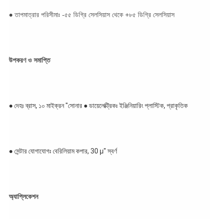
● তাপমাত্রার পরিসীমাঃ -৫৫ ডিগ্রি সেলসিয়াস থেকে +৮৫ ডিগ্রি সেলসিয়াস
উপকরণ ও সমাপ্তি
● দেহঃ ব্রাস, ১০ মাইক্রন "সোনার ● ডায়েলেক্ট্রিকঃ ইঞ্জিনিয়ারিং প্লাস্টিক, প্রাকৃতিক
● সেন্টার যোগাযোগঃ বেরিলিয়াম কপার, 30 μ" স্বর্ণ
অ্যাপ্লিকেশন