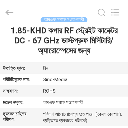
Sino-
Media
Technology
Co.,
Ltd..
আরএফ সমাক্ষ সংযোগকারী
All
Rights
1.85-KHD কপার RF স্ট্রেইট কানেক্টর
বাড়ি
Reserved.
DC - 67 GHz ডাস্টপ্রুফ মিলিটারি/
পণ্য
অ্যারোস্পেসের জন্য
ভিডিও
উৎপত্তি স্থল:
চীন
পরিচিতিমুলক নাম:
Sino-Media
আমাদের
সাক্ষ্যদান:
ROHS
সম্বন্ধে
মডেল নম্বার:
আরএফ সমাক্ষ সংযোগকারী
কারখানা
ন্যূনতম চাহিদার
পরিমাণ আলোচনাযোগ্য হতে পারে（কেবল কোম্পানি,
পরিমাণ:
ব্যক্তিগত ব্যবহারের পরিবর্তে)
পরিদর্শন