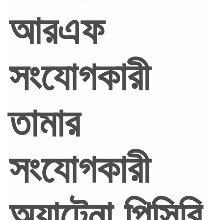
আরএফ
সংযোগকারী
তামার
সংযোগকারী
অ্যান্টেনা পিসিবি