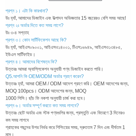
প্রশ্ন ১। এটা কি কারখানা?
উঃ হ্যাঁ, আমাদের ডিজাইন এবং উত্পাদন অভিজ্ঞতার 15 বছরেরও বেশি সময় আছে!
প্রশ্ন ২ঃ অর্ডার দিতে কত সময় লাগে?
উঃ ৩-৪ সপ্তাহ
প্রশ্ন ৩। কোন সার্টিফিকেশন আছে কি?
উঃ হ্যাঁ, আইএস০৯০০১, আইএসও১৪০০১, টিএস১৬৯৪৯, আইএসও১৩৪৮৫,
ইউএল সার্টিফাইড।
প্রশ্ন ৪। আমাদের বিশেষত্ব কি?
উত্তরঃ আমরা অ্যাপ্লিকেশন অনুযায়ী পণ্য ডিজাইন করতে পারি।
Q5.আপনি কি OEM/ODM অর্ডার গ্রহণ করেন?
উত্তরঃ হ্যাঁ, আমরা OEM / ODM আদেশ গ্রহণ করি। OEM আদেশের জন্য,
MOQ 100pcs। ODM আদেশের জন্য, MOQ
1000 পিসি। ছাঁচ ফি নকশা অনুযায়ী চার্জ করা হবে।
প্রশ্ন ৬। অর্ডার সম্পূর্ণ করতে কত সময় লাগবে?
উত্তরঃ ছোট অর্ডার এবং স্টক পণ্যগুলির জন্য, প্রস্তুতি এবং বিতরণে 3 দিনেরও
কম সময় লাগবে
গ্রাহকের পছন্দের উপর নির্ভর করে শিপিংয়ের সময়, দ্রুততম 7 দিন এবং দীর্ঘতম 1
মাস।