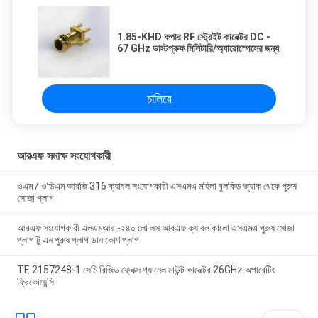
1.85-KHD কপার RF স্ট্রেইট কানেক্টর DC -
67 GHz ডাস্টপ্রুফ মিলিটারি/অ্যারোস্পেসের জন্য
চালিয়ে
আরএফ সমাক্ষ সংযোগকারী
ওএম / ওডিএম আরজি 316 ক্যাবল সংযোগকারী এসএমএ মহিলা বুলকিড জ্যাক থেকে পুরুষ
সোজা প্লাগ
আরএফ সংযোগকারী এলএমআর -২৪০ লো লস আরএফ ক্যাবল কালো এসএমএ পুরুষ সোজা
প্লাগ টু এন পুরুষ প্লাগ ডান কোণ প্লাগ
TE 2157248-1 সেমি রিজিড ফ্লেক্স প্যানেল মাউন্ট কানেক্টর 26GHz অপারেটিং
ফ্রিকোয়েন্সি