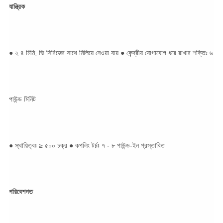
যান্ত্রিক
● ২.৪ মিমি, ভি সিরিজের সাথে মিলিয়ে নেওয়া যায় ● কেন্দ্রীয় যোগাযোগ ধরে রাখার শক্তিঃ ৬
পাউন্ড মিনিট
● স্থায়িত্বঃ ≥ ৫০০ চক্র ● কপলিং টর্চঃ ৭ - ৮ পাউন্ড-ইন প্রস্তাবিত
পরিবেশগত