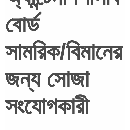
বোর্ড
সামরিক/বিমানের
জন্য সোজা
সংযোগকারী