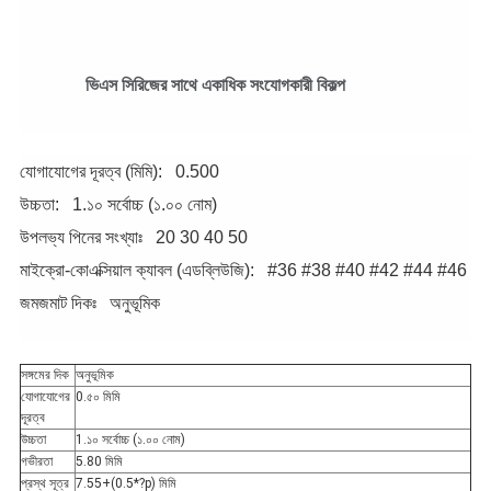
ভিএস সিরিজের সাথে একাধিক সংযোগকারী বিকল্প
যোগাযোগের দূরত্ব (মিমি):
0.500
উচ্চতা:
1.১০ সর্বোচ্চ (১.০০ নোম)
উপলভ্য পিনের সংখ্যাঃ
20
30
40
50
মাইক্রো-কোএক্সিয়াল ক্যাবল (এডব্লিউজি):
#36
#38
#40
#42
#44
#46
জমজমাট দিকঃ
অনুভূমিক
সঙ্গমের দিক
অনুভূমিক
যোগাযোগের
0.৫০ মিমি
দূরত্ব
উচ্চতা
1.১০ সর্বোচ্চ (১.০০ নোম)
গভীরতা
5.80 মিমি
প্রস্থ সূত্র
7.55+(0.5*?p) মিমি