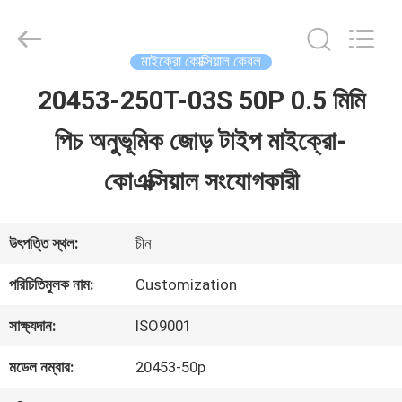
Shenzhen
Sino-
Media
Technology
মাইক্রো কোক্সিয়াল কেবল
Co.,
Ltd..
20453-250T-03S 50P 0.5 মিমি
বাড়ি
All
Rights
পিচ অনুভূমিক জোড় টাইপ মাইক্রো-
Reserved.
পণ্য
কোএক্সিয়াল সংযোগকারী
ভিডিও
উৎপত্তি স্থল:
চীন
পরিচিতিমুলক নাম:
Customization
আমাদের
সাক্ষ্যদান:
ISO9001
সম্বন্ধে
মডেল নম্বার:
20453-50p