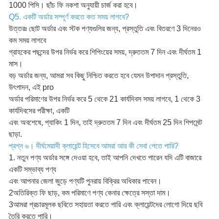
1000 পিসি। ছাঁচ ফি নকশা অনুযায়ী চার্জ করা হবে।
Q5. একটি অর্ডার সম্পূর্ণ করতে কত সময় লাগবে?
উত্তরঃ ছোট অর্ডার এবং স্টক পণ্যগুলির জন্য, প্রস্তুতি এবং বিতরণে 3 দিনেরও
কম সময় লাগবে
গ্রাহকের পছন্দের উপর নির্ভর করে শিপিংয়ের সময়, দ্রুততম 7 দিন এবং দীর্ঘতম 1
মাস।
বড় অর্ডার জন্য, আমরা সব কিছু নিশ্চিত করতে হবে যেমন উপাদান প্রস্তুতি,
উৎপাদন, এই pro
অর্ডার পরিমাণের উপর নির্ভর করে 5 থেকে 21 কার্যদিবস সময় লাগবে, 1 থেকে 3
কার্যদিবসের পরীক্ষা, একটি
এবং অবশেষে, প্যাকিং 1 দিন, তাই দ্রুততম 7 দিন এবং দীর্ঘতম 25 দিন শিপমেন্ট
ছাড়া.
প্রশ্ন ৬। দীর্ঘমেয়াদী ক্লায়েন্ট হিসেবে আমরা আর কী সেবা পেতে পারি?
1. নতুন পণ্য অর্ডার সঙ্গে দেওয়া হবে, তাই আপনি দেখতে পারেন যদি এটি বাজারে
একটি সম্ভাব্য পণ্য
এবং আপনার জেলা জুড়ে পণ্যটি পুনরায় বিক্রির অধিকার পাবেন।
2অতিরিক্ত ফি ছাড়, কম পরিমাণে পণ্য কেনার ক্ষেত্রে সস্তা দাম।
3আমরা প্রচারমূলক ছবিতে সহায়তা করতে পারি এবং ক্লায়েন্টদের লোগো দিয়ে ছবি
তৈরি করতে পারি।