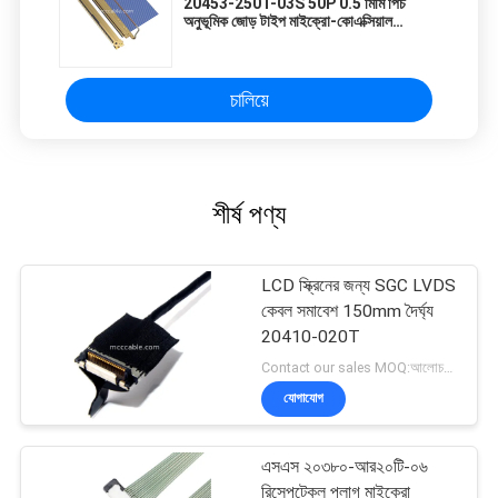
20453-250T-03S 50P 0.5 মিমি পিচ
অনুভূমিক জোড় টাইপ মাইক্রো-কোএক্সিয়াল
সংযোগকারী
চালিয়ে
শীর্ষ পণ্য
LCD স্ক্রিনের জন্য SGC LVDS
কেবল সমাবেশ 150mm দৈর্ঘ্য
20410-020T
Contact our sales MOQ:আলোচনাযোগ্য
যোগাযোগ
এসএস ২০৩৮০-আর২০টি-০৬
রিসেপটেকল প্লাগ মাইক্রো