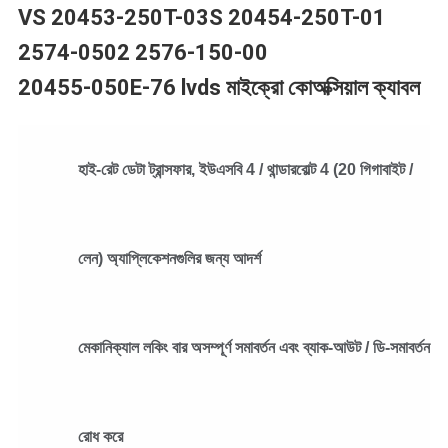
VS 20453-250T-03S 20454-250T-01
নীতি
2574-0502 2576-150-00
20455-050E-76 lvds মাইক্রো কোঅক্সিয়াল ক্যাবল
হাই-রেট ডেটা ট্রান্সফার, ইউএসবি 4 / থান্ডারবোল্ট 4 (20 গিগাবাইট /
লেন) অ্যাপ্লিকেশনগুলির জন্য আদর্শ
মেকানিক্যাল লকিং বার অসম্পূর্ণ সমাবর্তন এবং ব্যাক-আউট / ডি-সমাবর্তন
রোধ করে