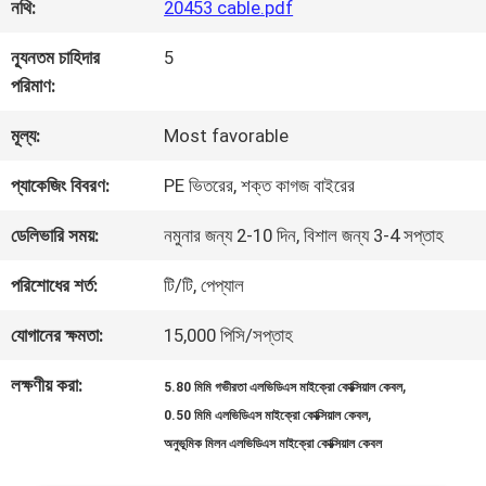
কারখানা
নথি:
20453 cable.pdf
পরিদর্শন
ন্যূনতম চাহিদার
5
পরিমাণ:
গুণমান
মূল্য:
Most favorable
নিয়ন্ত্রণ
প্যাকেজিং বিবরণ:
PE ভিতরের, শক্ত কাগজ বাইরের
ডেলিভারি সময়:
নমুনার জন্য 2-10 দিন, বিশাল জন্য 3-4 সপ্তাহ
আমাদের
পরিশোধের শর্ত:
টি/টি, পেপ্যাল
সাথে
যোগানের ক্ষমতা:
15,000 পিসি/সপ্তাহ
যোগাযোগ
লক্ষণীয় করা:
,
5.80 মিমি গভীরতা এলভিডিএস মাইক্রো কোক্সিয়াল কেবল
,
0.50 মিমি এলভিডিএস মাইক্রো কোক্সিয়াল কেবল
খবর
অনুভূমিক মিলন এলভিডিএস মাইক্রো কোক্সিয়াল কেবল