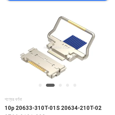
মামলা
একটি
উদ্ধৃতি
অনুরোধ
করুন
সাইট
ম্যাপ
পণ্যের বর্ণনা
10p 20633-310T-01S 20634-210T-02
গোপনীয়তা