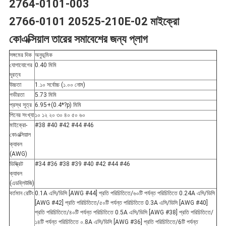
2764-0101-003
নীতি
2766-0101 20525-210E-02 মাইক্রো
কোএক্সিয়াল তারের সমাবেশের জন্য প্লাগ
সঙ্গমের দিক
অনুভূমিক
যোগাযোগের
0.40 মিমি
দূরত্ব
উচ্চতা
1.১০ সর্বোচ্চ (১.০০ নোম)
গভীরতা
5.73 মিমি
প্রস্থ সূত্র
6.95+(0.4*?p) মিমি
পিনের সংখ্যা
১০ ১২ ২০ ৩০ ৪০ ৫০ ৬০
মাইক্রো-
#38 #40 #42 #44 #46
কোএক্সিয়াল
ক্যাবল
(AWG)
ডিস্ক্রিট
#34 #36 #38 #39 #40 #42 #44 #46
ক্যাবল
(এডব্লিউজি)
বর্তমান রেটিং
0.1A এসি/ডিসি [AWG #44] প্রতি পরিচিতিতে/৬০টি পর্যন্ত পরিচিতিতে 0.24A এসি/ডিসি
[AWG #42] প্রতি পরিচিতিতে/৫০টি পর্যন্ত পরিচিতিতে 0.3A এসি/ডিসি [AWG #40]
প্রতি পরিচিতিতে/৪০টি পর্যন্ত পরিচিতিতে 0.5A এসি/ডিসি [AWG #38] প্রতি পরিচিতিতে/
১৪টি পর্যন্ত পরিচিতিতে ০.8A এসি/ডিসি [AWG #36] প্রতি পরিচিতিতে/6টি পর্যন্ত