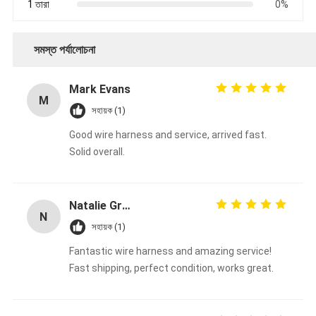
1 তারা
0%
সমস্ত পর্যালোচনা
Mark Evans
M
সহায়ক (1)
Good wire harness and service, arrived fast.
Solid overall.
Natalie Green
N
সহায়ক (1)
Fantastic wire harness and amazing service!
Fast shipping, perfect condition, works great.