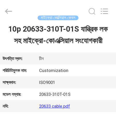
Shenzhen
Sino-
Media
Technology
মাইক্রো কোক্সিয়াল কেবল
Co.,
Ltd..
10p 20633-310T-01S যান্ত্রিক লক
বাড়ি
All
Rights
সহ মাইক্রো-কোএক্সিয়াল সংযোগকারী
Reserved.
পণ্য
উৎপত্তি স্থল:
চীন
ভিডিও
পরিচিতিমুলক নাম:
Customization
সাক্ষ্যদান:
ISO9001
আমাদের
মডেল নম্বার:
20633-310T-01S
সম্বন্ধে
নথি:
20633 cable.pdf