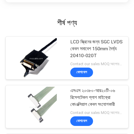
শীর্ষ পণ্য
LCD স্ক্রিনের জন্য SGC LVDS
কেবল সমাবেশ 150mm দৈর্ঘ্য
20410-020T
Contact our sales MOQ:আলোচনাযোগ্য
যোগাযোগ
এসএস ২০৩৮০-আর২০টি-০৬
রিসেপটেকল প্লাগ মাইক্রো
কোএক্সিয়াল কেবল সংযোগকারী
Contact our sales MOQ:আলোচনাযোগ্য
যোগাযোগ