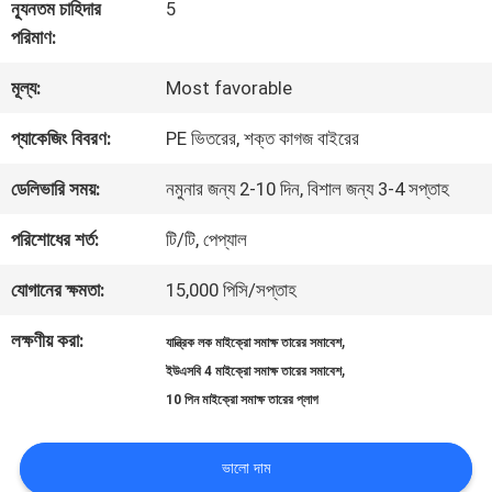
কারখানা
ন্যূনতম চাহিদার
5
পরিমাণ:
পরিদর্শন
মূল্য:
Most favorable
গুণমান
প্যাকেজিং বিবরণ:
PE ভিতরের, শক্ত কাগজ বাইরের
নিয়ন্ত্রণ
ডেলিভারি সময়:
নমুনার জন্য 2-10 দিন, বিশাল জন্য 3-4 সপ্তাহ
পরিশোধের শর্ত:
টি/টি, পেপ্যাল
আমাদের
যোগানের ক্ষমতা:
15,000 পিসি/সপ্তাহ
সাথে
লক্ষণীয় করা:
,
যান্ত্রিক লক মাইক্রো সমাক্ষ তারের সমাবেশ
যোগাযোগ
,
ইউএসবি 4 মাইক্রো সমাক্ষ তারের সমাবেশ
10 পিন মাইক্রো সমাক্ষ তারের প্লাগ
খবর
ভালো দাম