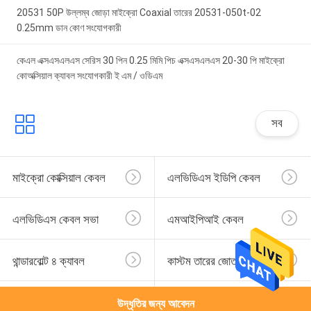
20531 50P উল্লম্ব জোড়া মাইক্রো Coaxial তারের 20531-050t-02
0.25mm ডান কোণ সংযোগকারী
কেএল এক্সএসএলএস সেরিস 30 পিন 0.25 মিমি পিচ এক্সএসএলএস 20-30 পি মাইক্রো
কোঅক্সিয়াল ক্যাবল সংযোগকারী ই এম / ওডিএম
সব
মাইক্রো কোক্সিয়াল কেবল
এলভিডিএস ইডিপি কেবল
এলভিডিএস কেবল সভা
এমআইপিআই কেবল
থান্ডারবোল্ট ৪ ক্যাবল
কাস্টম তারের জোতা
জেএসটি তারের জোতা
মোলেক্স কেবল সমাবেশ
উদ্ধৃতির জন্য আবেদন