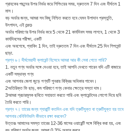
গ্রাহকের পছন্দের উপর নির্ভর করে শিপিংয়ের সময়, দ্রুততম 7 দিন এবং দীর্ঘতম 1
মাস।
বড় অর্ডার জন্য, আমরা সব কিছু নিশ্চিত করতে হবে যেমন উপাদান প্রস্তুতি,
উৎপাদন, এই pro
অর্ডার পরিমাণের উপর নির্ভর করে 5 থেকে 21 কার্যদিবস সময় লাগবে, 1 থেকে 3
কার্যদিবসের পরীক্ষা, একটি
এবং অবশেষে, প্যাকিং 1 দিন, তাই দ্রুততম 7 দিন এবং দীর্ঘতম 25 দিন শিপমেন্ট
ছাড়া.
প্রশ্ন ৬। দীর্ঘমেয়াদী ক্লায়েন্ট হিসেবে আমরা আর কী সেবা পেতে পারি?
1. নতুন পণ্য অর্ডার সঙ্গে দেওয়া হবে, তাই আপনি দেখতে পারেন যদি এটি বাজারে
একটি সম্ভাব্য পণ্য
এবং আপনার জেলা জুড়ে পণ্যটি পুনরায় বিক্রির অধিকার পাবেন।
2অতিরিক্ত ফি ছাড়, কম পরিমাণে পণ্য কেনার ক্ষেত্রে সস্তা দাম।
3আমরা প্রচারমূলক ছবিতে সহায়তা করতে পারি এবং ক্লায়েন্টদের লোগো দিয়ে ছবি
তৈরি করতে পারি।
প্রশ্ন ৭। তারের জন্য গ্যারান্টি কতদিন এবং যদি ত্রুটিযুক্ত বা ত্রুটিযুক্ত হয় তবে
আপনার বেনিফিটগুলি কীভাবে রক্ষা করবেন?
উত্তরঃ আমাদের সমস্ত তারের 12-36 মাসের ওয়ারেন্টি সঙ্গে বিক্রি করা হয়, এবং
বড় পরিমাণ অর্ডার জন্য, আমরা 0.3% অফার করবে