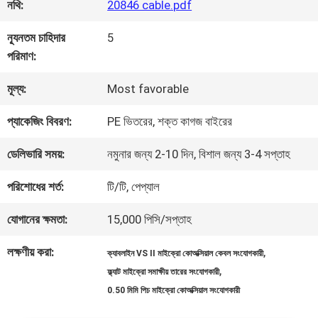
কারখানা
নথি:
20846 cable.pdf
পরিদর্শন
ন্যূনতম চাহিদার
5
পরিমাণ:
গুণমান
মূল্য:
Most favorable
নিয়ন্ত্রণ
প্যাকেজিং বিবরণ:
PE ভিতরের, শক্ত কাগজ বাইরের
ডেলিভারি সময়:
নমুনার জন্য 2-10 দিন, বিশাল জন্য 3-4 সপ্তাহ
আমাদের
পরিশোধের শর্ত:
টি/টি, পেপ্যাল
সাথে
যোগানের ক্ষমতা:
15,000 পিসি/সপ্তাহ
যোগাযোগ
লক্ষণীয় করা:
,
ক্যাবলাইন VS II মাইক্রো কোঅক্সিয়াল কেবল সংযোগকারী
,
ফ্ল্যাট মাইক্রো সমাক্ষীয় তারের সংযোগকারী
খবর
0.50 মিমি পিচ মাইক্রো কোঅক্সিয়াল সংযোগকারী