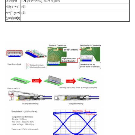
রেফারেন্স)
1.4 (4 গিগাবাইট) মাইপি স্ট্যান্ডার্ড
যান্ত্রিক লক
হ্যাঁ।
সম্পূর্ণ সুরক্ষা
হ্যাঁ।
(জেনশিল্ড®)