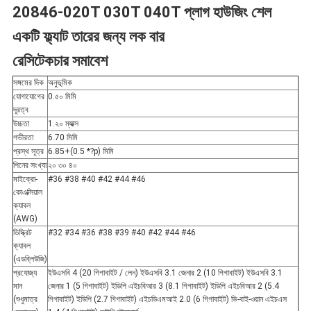
20846-020T 030T 040T প্লাগ হাউজিং শেল
নীতি
একটি ফ্ল্যাট তারের জন্য লক বার
রেসিটেকচার সমাবেশ
সঙ্গমের দিক
অনুভূমিক
যোগাযোগের
0.৫০ মিমি
দূরত্ব
উচ্চতা
1.২০ ম্যাক্স
গভীরতা
6.70 মিমি
প্রস্থ সূত্র
6.85+(0.5 *?p) মিমি
পিনের সংখ্যা
২০ ৩০ ৪০
মাইক্রো-
#36 #38 #40 #42 #44 #46
কোএক্সিয়াল
ক্যাবল
(AWG)
ডিস্ক্রিট
#32 #34 #36 #38 #39 #40 #42 #44 #46
ক্যাবল
(এডব্লিউজি)
প্রযোজ্য
ইউএসবি 4 (20 গিগাবাইট / লেন) ইউএসবি 3.1 জেনার 2 (10 গিগাবাইট) ইউএসবি 3.1
মান
জেনার 1 (5 গিগাবাইট) ইডিপি এইচবিআর 3 (8.1 গিগাবাইট) ইডিপি এইচবিআর 2 (5.4
(শুধুমাত্র
গিগাবাইট) ইডিপি (2.7 গিগাবাইট) এইচডিএমআই 2.0 (6 গিগাবাইট) ভি-বাই-ওয়ান এইচএস