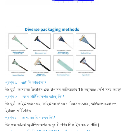
প্রশ্ন ১। এটা কি কারখানা?
উঃ হ্যাঁ, আমাদের ডিজাইন এবং উত্পাদন অভিজ্ঞতার 16 বছরেরও বেশি সময় আছে!
প্রশ্ন ২। কোন সার্টিফিকেশন আছে কি?
উঃ হ্যাঁ, আইএস০৯০০১, আইএসও১৪০০১, টিএস১৬৯৪৯, আইএসও১৩৪৮৫,
ইউএল সার্টিফাইড।
প্রশ্ন ৩। আমাদের বিশেষত্ব কি?
উত্তরঃ আমরা অ্যাপ্লিকেশন অনুযায়ী পণ্য ডিজাইন করতে পারি।