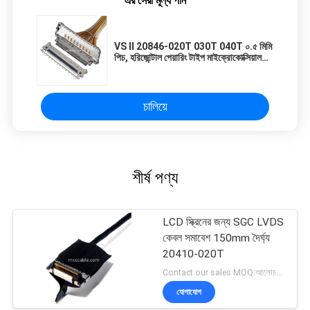
এর সেরা মূল্য পান
VS II 20846-020T 030T 040T ০.৫ মিমি
পিচ, হরিজোন্টাল পেয়ারিং টাইপ মাইক্রোকোক্সিয়াল
সংযোগকারী
চালিয়ে
শীর্ষ পণ্য
LCD স্ক্রিনের জন্য SGC LVDS
কেবল সমাবেশ 150mm দৈর্ঘ্য
20410-020T
Contact our sales MOQ:আলোচনাযোগ্য
যোগাযোগ