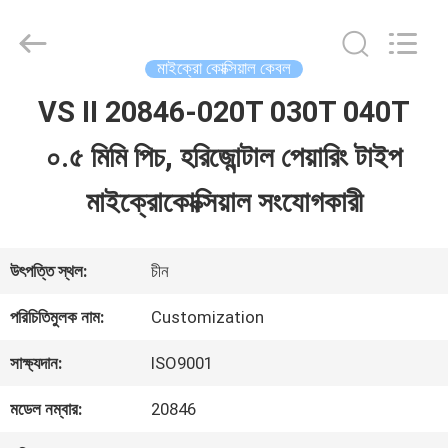
Shenzhen
Sino-
Media
Technology
মাইক্রো কোক্সিয়াল কেবল
Co.,
Ltd..
VS II 20846-020T 030T 040T
বাড়ি
All
Rights
০.৫ মিমি পিচ, হরিজোন্টাল পেয়ারিং টাইপ
Reserved.
পণ্য
মাইক্রোকোক্সিয়াল সংযোগকারী
ভিডিও
উৎপত্তি স্থল:
চীন
পরিচিতিমুলক নাম:
Customization
আমাদের
সাক্ষ্যদান:
ISO9001
সম্বন্ধে
মডেল নম্বার:
20846