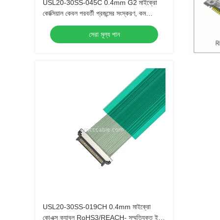
USL20-30SS-045C 0.4mm G2 মাইক্রো
কোক্সিয়াল কেবল পরবর্তী প্রজন্মের সংস্করণ, কম
সন্নিবেশ বল সহ
সেরা মূল্য পান
USL20-30SS-019CH 0.4mm মাইক্রো
কোএক্স ক্যাবল RoHS3/REACH- সম্মতিযুক্ত ইইউ