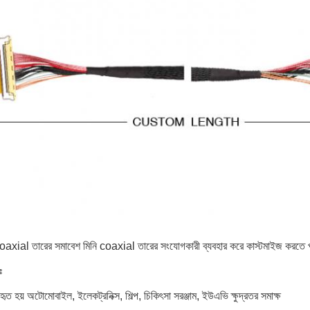
oaxial তারের সমাবেশ মিনি coaxial তারের সংযোগকারী ব্যবহার করে কাস্টমাইজ করতে 
ঃ
বহৃত হয় অটোমোবাইল, ইলেকট্রনিক্স, শিল্প, চিকিৎসা সরঞ্জাম, ইউএভি ক্ষুদ্রতর সমাক্ষ