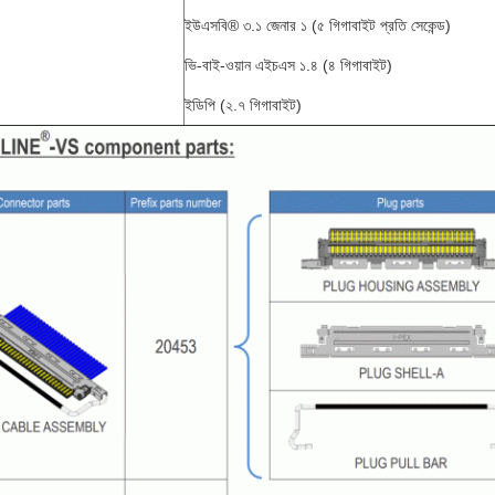
ইউএসবি® ৩.১ জেনার ১ (৫ গিগাবাইট প্রতি সেকেন্ড)
ভি-বাই-ওয়ান এইচএস ১.৪ (৪ গিগাবাইট)
ইডিপি (২.৭ গিগাবাইট)