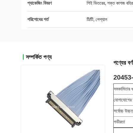
প্যাকেজিং বিবরণ
পিই ভিতরের, শক্ত কাগজ বহি
পরিশোধের শর্ত
টি/টি, পেপ্যাল
সম্পর্কিত পণ্য
পণ্যের বর্ণ
20453-
সমকামিতার 
যোগাযোগের দ
সর্বোচ্চ উচ্চত
গভীরতা