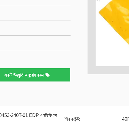
একটি উদ্ধৃতি অনুরোধ করুন
20453-240T-01 EDP এলভিডিএস
পিন কাউন্ট:
40