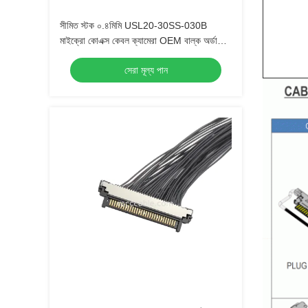
সীমিত স্টক ০.৪মিমি USL20-30SS-030B
মাইক্রো কোএক্স কেবল ক্যামেরা OEM বাল্ক অর্ডারের
জন্য দ্রুত ডেলিভারি
সেরা মূল্য পান