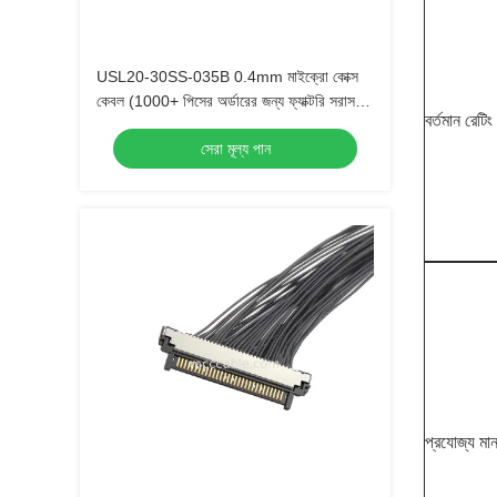
USL20-30SS-035B 0.4mm মাইক্রো কোক্স
কেবল (1000+ পিসের অর্ডারের জন্য ফ্যাক্টরি সরাসরি
বর্তমান রেটিং
মূল্য)
সেরা মূল্য পান
প্রযোজ্য মান 