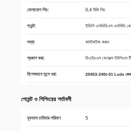
যোগাযোগ পিচ:
0.4 মিমি পিচ
পয়েন্ট:
ইডিপি এলভিডিএস এলসিডি কে
লম্বা:
কাস্টমাইজ করুন
প্রকাশ করা:
ডিএইচএল ফেডেক্স ইউপিএস ট
বিশেষভাবে তুলে ধরা:
20453-240t-01 Lvds কেবল
পেমেন্ট ও শিপিংয়ের শর্তাবলী
ন্যূনতম চাহিদার পরিমাণ
5