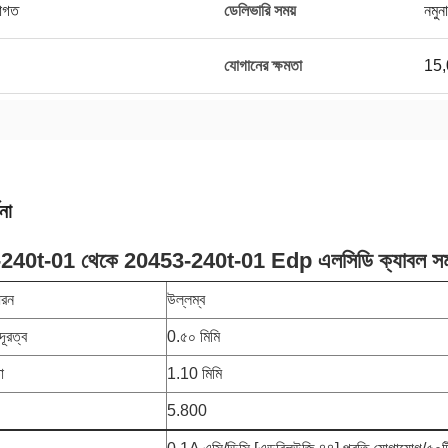
রাগত
ডেলিভারি সময়
নমুন
যোগানের ক্ষমতা
15,
না
240t-01 থেকে 20453-240t-01 Edp এলসিডি ক্যাবল সম
ধরন
উল্লম্ব
ূরত্ব
0.৫০ মিমি
া
1.10 মিমি
5.800