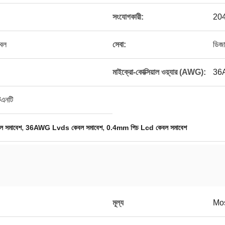
সংযোগকারী:
204
বল
সেবা:
ডিজ
মাইক্রো-কোক্সিয়াল ওয়্যার (AWG):
36
িএনটি
,
,
 সমাবেশ
36AWG Lvds কেবল সমাবেশ
0.4mm পিচ Lcd কেবল সমাবেশ
মূল্য
Mos