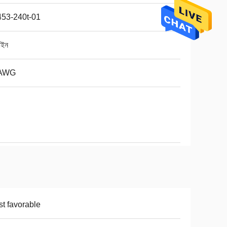
53-240t-01
াইন
AWG
t favorable