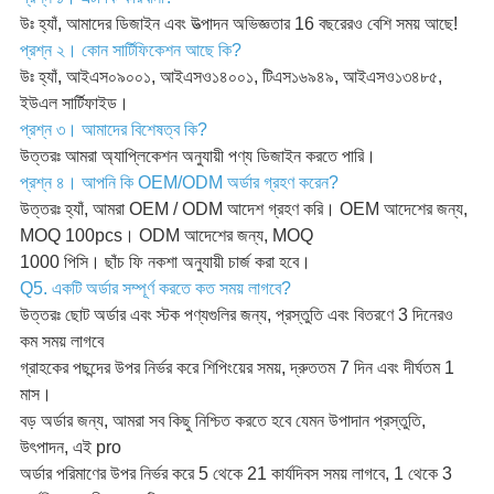
উঃ হ্যাঁ, আমাদের ডিজাইন এবং উত্পাদন অভিজ্ঞতার 16 বছরেরও বেশি সময় আছে!
প্রশ্ন ২। কোন সার্টিফিকেশন আছে কি?
উঃ হ্যাঁ, আইএস০৯০০১, আইএসও১৪০০১, টিএস১৬৯৪৯, আইএসও১৩৪৮৫,
ইউএল সার্টিফাইড।
প্রশ্ন ৩। আমাদের বিশেষত্ব কি?
উত্তরঃ আমরা অ্যাপ্লিকেশন অনুযায়ী পণ্য ডিজাইন করতে পারি।
প্রশ্ন ৪। আপনি কি OEM/ODM অর্ডার গ্রহণ করেন?
উত্তরঃ হ্যাঁ, আমরা OEM / ODM আদেশ গ্রহণ করি। OEM আদেশের জন্য,
MOQ 100pcs। ODM আদেশের জন্য, MOQ
1000 পিসি। ছাঁচ ফি নকশা অনুযায়ী চার্জ করা হবে।
Q5. একটি অর্ডার সম্পূর্ণ করতে কত সময় লাগবে?
উত্তরঃ ছোট অর্ডার এবং স্টক পণ্যগুলির জন্য, প্রস্তুতি এবং বিতরণে 3 দিনেরও
কম সময় লাগবে
গ্রাহকের পছন্দের উপর নির্ভর করে শিপিংয়ের সময়, দ্রুততম 7 দিন এবং দীর্ঘতম 1
মাস।
বড় অর্ডার জন্য, আমরা সব কিছু নিশ্চিত করতে হবে যেমন উপাদান প্রস্তুতি,
উৎপাদন, এই pro
অর্ডার পরিমাণের উপর নির্ভর করে 5 থেকে 21 কার্যদিবস সময় লাগবে, 1 থেকে 3