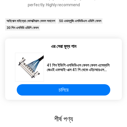
perfectly. Highly recommend
আইপেক্স মাইক্রো কোঅক্সিয়াল কেবল সমাবেশ
50 এডাব্লুজি এলভিডিএস এডিপি কেবল
30 পিন এলসিডি এডিপি কেবল
এর সেরা মূল্য পান
41 পিন ইডিপি এলভিডিএস কেবল কেবল এসেম্বলি
জেএই এফআই-এক্স 41 পি থেকে এইচআরএস
এফএক্স 15 এস-41 পি-0.5 এসডি
চালিয়ে
শীর্ষ পণ্য