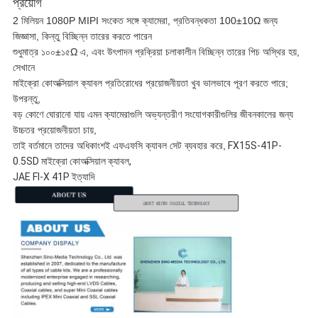
প্রয়োগ
2 মিলিয়ন 1080P MIPI সংকেত সঙ্গে ক্যামেরা, প্রতিবন্ধকতা 100±10Ω জন্য
জিজ্ঞাসা, কিন্তু বিচ্ছিন্ন তারের করতে পারেন
শুধুমাত্র ১০০±১৫Ω এ, এবং উৎপাদন প্রক্রিয়া চলাকালীন বিচ্ছিন্ন তারের পিচ অস্থির হয়,
সেখানে
মাইক্রো কোঅক্সিয়াল ক্যাবল প্রতিরোধের প্রয়োজনীয়তা খুব ভালভাবে পূরণ করতে পারে;
উপরন্তু,
বড় কোণে ঘোরানো যায় এমন ক্যামেরাগুলি অভ্যন্তরীণ সংযোগকারীগুলির জীবনকালের জন্য
উচ্চতর প্রয়োজনীয়তা চায়,
তাই বর্তমানে তাদের অধিকাংশই এফএফসি ক্যাবল সেট ব্যবহার করে,
FX15S-41P-
0.5SD মাইক্রো কোঅক্সিয়াল ক্যাবল,
JAE FI-X 41P ইত্যাদি