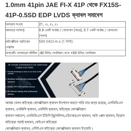
1.0mm 41pin JAE FI-X 41P থেকে FX15S-
নীতি
41P-0.5SD EDP LVDS ক্যাবল সমাবেশ
অবস্থান সংখ্যা
21, ৩১, ৪১, ৫১
নামমাত্র বর্তমান)
0.8 একটি সর্বোচ্চ / যোগাযোগ (পাত্র), 0.7 একটি সর্বোচ্চ / যোগাযোগ
(প্লাগ)
ডাইলেক্ট্রিক প্রতিরোধ
500 VACr.m.s (1 মিনিট)
ভোল্টেজ
অপারেটিং তাপমাত্রা পরিসীমা
-40 ডিগ্রি সেলসিয়াস থেকে +80 ডিগ্রি সেলসিয়াস
আমরা যেসব মাইক্রো কোঅক্সিয়াল ক্যাবল উৎপাদন করতে পারি তার মধ্যে রয়েছে, এলভিডিএস
ক্যাবল, এসজিসি ক্যাবল, এমসিসি ক্যাবল, মাইক্রো কোঅক্সিয়াল
ক্যাবল সমাবেশ, এলভিডিএস ইডিপি ট্রান্সমিশন,এইচআরএস ক্যাবল, আই-পেক্স ক্যাবল, হিরোস
মাইক্রো শ্যাফ্ট ক্যাবল, কেইএল মাইক্রো
কোঅক্সিয়াল ক্যাবল, এসিইএস মাইক্রো কোঅক্সিয়াল ক্যাবল ইত্যাদি।