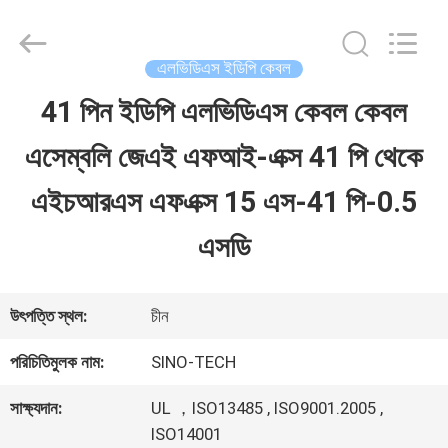
Shenzhen
Sino-
Media
Technology
এলভিডিএস ইডিপি কেবল
Co.,
Ltd..
41 পিন ইডিপি এলভিডিএস কেবল কেবল
বাড়ি
All
Rights
এসেম্বলি জেএই এফআই-এক্স 41 পি থেকে
Reserved.
পণ্য
এইচআরএস এফএক্স 15 এস-41 পি-0.5
এসডি
ভিডিও
উৎপত্তি স্থল:
চীন
আমাদের
পরিচিতিমুলক নাম:
SINO-TECH
সম্বন্ধে
সাক্ষ্যদান:
UL ，ISO13485 , ISO9001.2005 ,
ISO14001