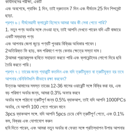
কার্যদিবসের পরীক্ষা, একটি
এবং অবশেষে, প্যাকিং 1 দিন, তাই দ্রুততম 7 দিন এবং দীর্ঘতম 25 দিন শিপমেন্ট
ছাড়া.
প্রশ্ন ৬। দীর্ঘমেয়াদী ক্লায়েন্ট হিসেবে আমরা আর কী সেবা পেতে পারি?
1. নতুন পণ্য অর্ডার সঙ্গে দেওয়া হবে, তাই আপনি দেখতে পারেন যদি এটি বাজারে
একটি সম্ভাব্য পণ্য
এবং আপনার জেলা জুড়ে পণ্যটি পুনরায় বিক্রির অধিকার পাবেন।
2অতিরিক্ত ফি ছাড়, কম পরিমাণে পণ্য কেনার ক্ষেত্রে সস্তা দাম।
3আমরা প্রচারমূলক ছবিতে সহায়তা করতে পারি এবং ক্লায়েন্টদের লোগো দিয়ে ছবি
তৈরি করতে পারি।
প্রশ্ন ৭। তারের জন্য গ্যারান্টি কতদিন এবং যদি ত্রুটিযুক্ত বা ত্রুটিযুক্ত হয় তবে
আপনার বেনিফিটগুলি কীভাবে রক্ষা করবেন?
উত্তরঃ আমাদের সমস্ত তারের 12-36 মাসের ওয়ারেন্টি সঙ্গে বিক্রি করা হয়, এবং
বড় পরিমাণ অর্ডার জন্য, আমরা 0.3% অফার করবে
অর্ডার সঙ্গে পাঠানো ত্রুটিপূর্ণ জন্য 0.5% ব্যাকআপ, তাই যদি আপনি 1000PCs
অর্ডার, যে আপনি 100 পেতে পারেন মানে
3pcs ব্যাকআপ সঙ্গে. যদি আপনি 5pcs চেয়ে বেশি ত্রুটিপূর্ণ পেতে, এবং 0.1%
কম, বিক্রয় এবং যোগাযোগ করুন
ছবি দিতে পারেন, এবং আমরা নতুন অর্ডার বা ফেরত সঙ্গে প্রতিস্থাপন উপায় আপনার