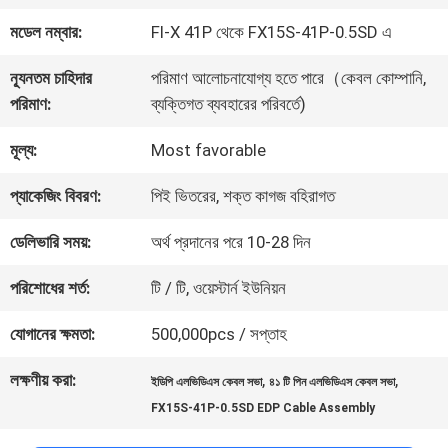
কারখানা
মডেল নম্বার:
FI-X 41P থেকে FX15S-41P-0.5SD এ
পরিদর্শন
ন্যূনতম চাহিদার
পরিমাণ আলোচনাযোগ্য হতে পারে（কেবল কোম্পানি,
পরিমাণ:
ব্যক্তিগত ব্যবহারের পরিবর্তে)
গুণমান
মূল্য:
Most favorable
নিয়ন্ত্রণ
প্যাকেজিং বিবরণ:
পিই ভিতরের, শক্ত কাগজ বহিরাগত
আমাদের
ডেলিভারি সময়:
অর্থ প্রদানের পরে 10-28 দিন
সাথে
পরিশোধের শর্ত:
টি / টি, ওয়েস্টার্ন ইউনিয়ন
যোগাযোগ
যোগানের ক্ষমতা:
500,000pcs / সপ্তাহ
লক্ষণীয় করা:
,
,
ইডিপি এলভিডিএস কেবল সভা
৪১ টি পিন এলভিডিএস কেবল সভা
খবর
FX15S-41P-0.5SD EDP Cable Assembly