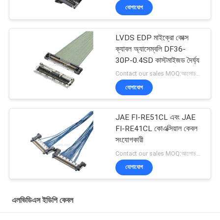
যোগাযোগ
LVDS EDP মাইক্রো কোক্স
ক্যাবল অ্যাসেম্বলি DF36-
30P-0.4SD কাস্টমাইজড দৈর্ঘ্য
Contact our sales MOQ:আলোচনাযোগ্য
যোগাযোগ
JAE FI-RE51CL এবং JAE
FI-RE41CL কোএক্সিয়াল কেবল
সংযোগকারী
Contact our sales MOQ:আলোচনাযোগ্য
যোগাযোগ
এলভিডিএস ইডিপি কেবল