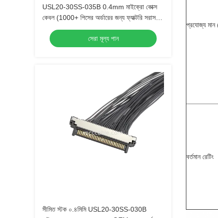
USL20-30SS-035B 0.4mm মাইক্রো কোক্স
কেবল (1000+ পিসের অর্ডারের জন্য ফ্যাক্টরি সরাসরি
প্রযোজ্য মান (
মূল্য)
সেরা মূল্য পান
বর্তমান রেটিং
সীমিত স্টক ০.৪মিমি USL20-30SS-030B