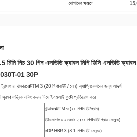
যোগানের ক্ষমতা
15,
না
 মিমি পিচ 30 পিন এলভিডি ক্যাবল মিপি ডিসি এলভিডি ক্যাবল
-030T-01 30P
 ট্রান্সফার, থান্ডারবোল্টTM 3 (20 গিগাবাইট / লেন) অ্যাপ্লিকেশনের জন্য আদর্শ
সুরক্ষা যান্ত্রিক লকিং কভার দিয়ে ইএমআই ফুটো প্রতিরোধ করে
থান্ডারবোল্টTM ৩ (২০ গিগাবাইট/ল্যান)
ইউএসবি® ৩.১ জেনার ২ (১০ গিগাবাইট প্রতি সেকেন্ড)
eDP HBR 3 (8.1 গিগাবাইট সেকেন্ড)