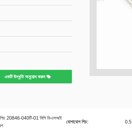
একটি উদ্ধৃতি অনুরোধ করুন
5পিচ 20846-040টি-01 মিপি ডিএসআই
যোগাযোগ পিচ:
0.5
েশ