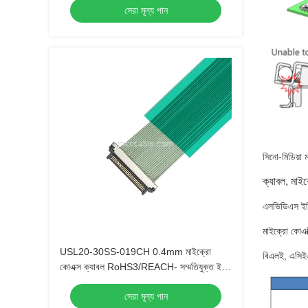
সেরা মূল্য পান
সিনো-মিডিয়া 
ক্যাবল, মাই
এলভিডিএস ইড
মাইক্রো কোএক্
USL20-30SS-019CH 0.4mm মাইক্রো
বিএলই, এসিইএ
কোএক্স ক্যাবল RoHS3/REACH- সম্মতিযুক্ত ইইউ
অটোমোবাইল নির্মাতাদের জন্য
সেরা মূল্য পান