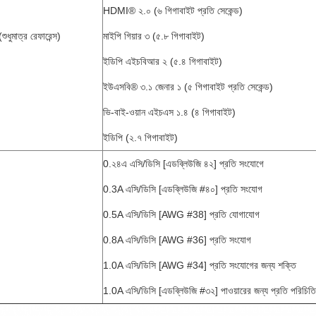
HDMI® ২.০ (৬ গিগাবাইট প্রতি সেকেন্ড)
শুধুমাত্র রেফারেন্স)
মাইপি গিয়ার ৩ (৫.৮ গিগাবাইট)
ইডিপি এইচবিআর ২ (৫.৪ গিগাবাইট)
ইউএসবি® ৩.১ জেনার ১ (৫ গিগাবাইট প্রতি সেকেন্ড)
ভি-বাই-ওয়ান এইচএস ১.৪ (৪ গিগাবাইট)
ইডিপি (২.৭ গিগাবাইট)
0.২৪এ এসি/ডিসি [এডব্লিউজি ৪২] প্রতি সংযোগে
0.3A এসি/ডিসি [এডব্লিউজি #৪০] প্রতি সংযোগ
0.5A এসি/ডিসি [AWG #38] প্রতি যোগাযোগ
0.8A এসি/ডিসি [AWG #36] প্রতি সংযোগ
1.0A এসি/ডিসি [AWG #34] প্রতি সংযোগের জন্য শক্তি
1.0A এসি/ডিসি [এডব্লিউজি #৩২] পাওয়ারের জন্য প্রতি পরিচিত