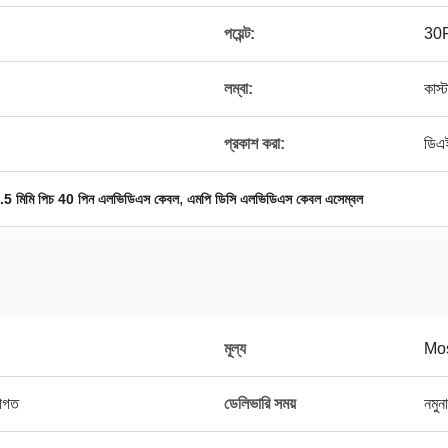
পয়েন্ট:
30
লম্বা:
কাস্
প্রকাশ করা:
ডিএ
,
.5 মিমি পিচ 40 পিন এলভিডিএস কেবল
এমপি ডিসি এলভিডিএস কেবল এসেম্বল
মূল্য
Mos
রাগত
ডেলিভারি সময়
নমুন