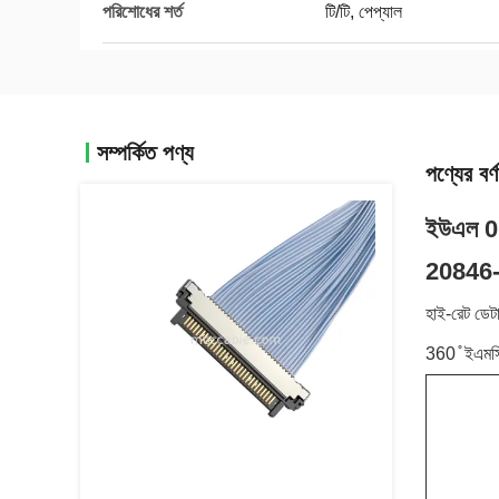
পরিশোধের শর্ত
টি/টি, পেপ্যাল
সম্পর্কিত পণ্য
পণ্যের বর্ণ
ইউএল 0.5
20846
হাই-রেট ডেটা
360 ̊ ইএমসি 