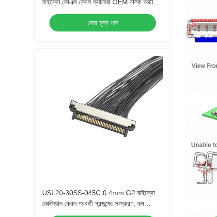
মাইক্রো কোএক্স কেবল ক্যামেরা OEM বাল্ক অর্ডারের
জন্য দ্রুত ডেলিভারি
সেরা মূল্য পান
USL20-30SS-045C 0.4mm G2 মাইক্রো
কোক্সিয়াল কেবল পরবর্তী প্রজন্মের সংস্করণ, কম
সন্নিবেশ বল সহ