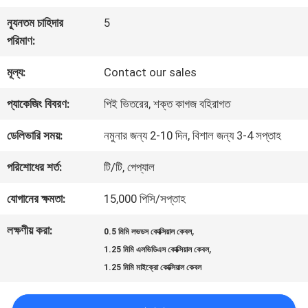
কারখানা
ন্যূনতম চাহিদার
5
পরিদর্শন
পরিমাণ:
মূল্য:
Contact our sales
গুণমান
প্যাকেজিং বিবরণ:
পিই ভিতরের, শক্ত কাগজ বহিরাগত
নিয়ন্ত্রণ
ডেলিভারি সময়:
নমুনার জন্য 2-10 দিন, বিশাল জন্য 3-4 সপ্তাহ
আমাদের
পরিশোধের শর্ত:
টি/টি, পেপ্যাল
সাথে
যোগানের ক্ষমতা:
15,000 পিসি/সপ্তাহ
যোগাযোগ
লক্ষণীয় করা:
,
0.5 মিমি লভডস কোক্সিয়াল কেবল
,
1.25 মিমি এলভিডিএস কোক্সিয়াল কেবল
1.25 মিমি মাইক্রো কোক্সিয়াল কেবল
খবর