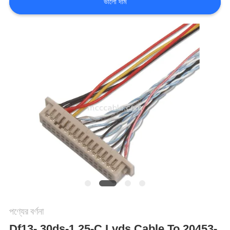
ভালো দাম
মামলা
একটি
উদ্ধৃতি
অনুরোধ
করুন
সাইট
ম্যাপ
পণ্যের বর্ণনা
গোপনীয়তা
Df13- 30ds-1.25-C Lvds Cable To 20453-