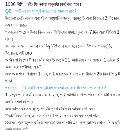
1000 পিসি। ছাঁচ ফি নকশা অনুযায়ী চার্জ করা হবে।
Q5. একটি অর্ডার সম্পূর্ণ করতে কত সময় লাগবে?
উত্তরঃ ছোট অর্ডার এবং স্টক পণ্যগুলির জন্য, প্রস্তুতি এবং বিতরণে 3 দিনেরও
কম সময় লাগবে
গ্রাহকের পছন্দের উপর নির্ভর করে শিপিংয়ের সময়, দ্রুততম 7 দিন এবং দীর্ঘতম 1
মাস।
বড় অর্ডার জন্য, আমরা সব কিছু নিশ্চিত করতে হবে যেমন উপাদান প্রস্তুতি,
উৎপাদন, এই pro
অর্ডার পরিমাণের উপর নির্ভর করে 5 থেকে 21 কার্যদিবস সময় লাগবে, 1 থেকে 3
কার্যদিবসের পরীক্ষা, একটি
এবং অবশেষে, প্যাকিং 1 দিন, তাই দ্রুততম 7 দিন এবং দীর্ঘতম 25 দিন শিপমেন্ট
ছাড়া.
প্রশ্ন ৬। দীর্ঘমেয়াদী ক্লায়েন্ট হিসেবে আমরা আর কী সেবা পেতে পারি?
1. নতুন পণ্য অর্ডার সঙ্গে দেওয়া হবে, তাই আপনি দেখতে পারেন যদি এটি বাজারে
একটি সম্ভাব্য পণ্য
এবং আপনার জেলা জুড়ে পণ্যটি পুনরায় বিক্রির অধিকার পাবেন।
2অতিরিক্ত ফি ছাড়, কম পরিমাণে পণ্য কেনার ক্ষেত্রে সস্তা দাম।
3আমরা প্রচারমূলক ছবিতে সহায়তা করতে পারি এবং ক্লায়েন্টদের লোগো দিয়ে ছবি
তৈরি করতে পারি।