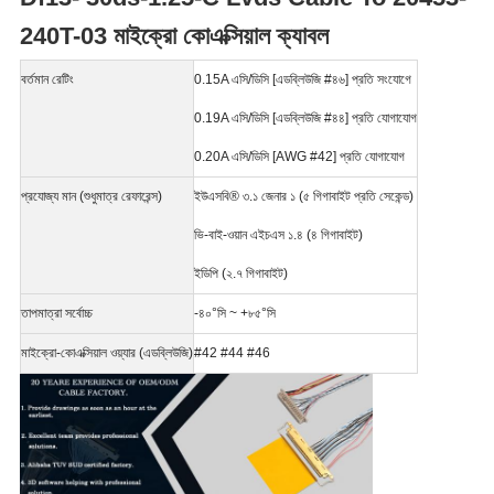
240T-03 মাইক্রো কোএক্সিয়াল ক্যাবল
নীতি
বর্তমান রেটিং
0.15A এসি/ডিসি [এডব্লিউজি #৪৬] প্রতি সংযোগে
0.19A এসি/ডিসি [এডব্লিউজি #৪৪] প্রতি যোগাযোগ
0.20A এসি/ডিসি [AWG #42] প্রতি যোগাযোগ
প্রযোজ্য মান (শুধুমাত্র রেফারেন্স)
ইউএসবি® ৩.১ জেনার ১ (৫ গিগাবাইট প্রতি সেকেন্ড)
ভি-বাই-ওয়ান এইচএস ১.৪ (৪ গিগাবাইট)
ইডিপি (২.৭ গিগাবাইট)
তাপমাত্রা সর্বোচ্চ
-৪০°সি ~ +৮৫°সি
মাইক্রো-কোএক্সিয়াল ওয়্যার (এডব্লিউজি)
#42 #44 #46