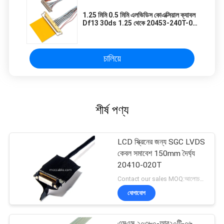
1.25 মিমি 0.5 মিমি এলভিডিস কোএক্সিয়াল ক্যাবল
Df13 30ds 1.25 থেকে 20453-240T-03
0.5 মিমি পিচ
চালিয়ে
শীর্ষ পণ্য
LCD স্ক্রিনের জন্য SGC LVDS
কেবল সমাবেশ 150mm দৈর্ঘ্য
20410-020T
Contact our sales MOQ:আলোচনাযোগ্য
যোগাযোগ
এসএস ২০৩৮০-আর২০টি-০৬