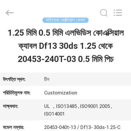
Shenzhen
Sino-
Media
Technology
মাইক্রো কোক্সিয়াল কেবল
Co.,
Ltd..
1.25 মিমি 0.5 মিমি এলভিডিস কোএক্সিয়াল
বাড়ি
All
Rights
ক্যাবল Df13 30ds 1.25 থেকে
Reserved.
পণ্য
20453-240T-03 0.5 মিমি পিচ
ভিডিও
উৎপত্তি স্থল:
চীন
পরিচিতিমুলক নাম:
Customization
আমাদের
সাক্ষ্যদান:
UL ，ISO13485 , ISO9001.2005 ,
সম্বন্ধে
ISO14001
মডেল নম্বার:
20453-040t-13 / Df13- 30ds-1.25-C