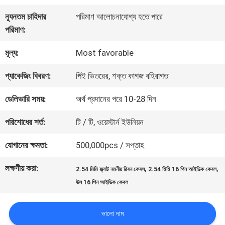
কারখানা
ন্যূনতম চাহিদার
পরিমাণ আলোচনাযোগ্য হতে পারে
পরিদর্শন
পরিমাণ:
মূল্য:
Most favorable
গুণমান
প্যাকেজিং বিবরণ:
পিই ভিতরের, শক্ত কাগজ বহিরাগত
নিয়ন্ত্রণ
ডেলিভারি সময়:
অর্থ প্রদানের পরে 10-28 দিন
আমাদের
পরিশোধের শর্ত:
টি / টি, ওয়েস্টার্ন ইউনিয়ন
সাথে
যোগানের ক্ষমতা:
500,000pcs / সপ্তাহ
যোগাযোগ
লক্ষণীয় করা:
,
,
2.54 মিমি ফ্ল্যাট নমনীয় রিবন কেবল
2.54 মিমি 16 পিন আইডিক কেবল
উল 16 পিন আইডিক কেবল
খবর
ভালো দাম