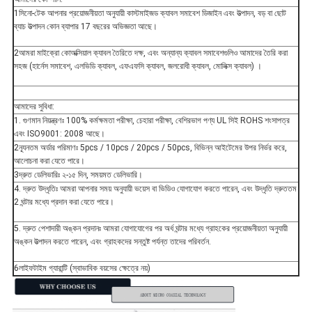
1সিনো-টেক আপনার প্রয়োজনীয়তা অনুযায়ী কাস্টমাইজড ক্যাবল সমাবেশ ডিজাইন এবং উত্পাদন, বড় বা ছোট
ব্যাচ উত্পাদন কোন ব্যাপার 17 বছরের অভিজ্ঞতা আছে।
2আমরা মাইক্রো কোঅক্সিয়াল ক্যাবল তৈরিতে দক্ষ, এবং অন্যান্য ক্যাবল সমাবেশগুলিও আমাদের তৈরি করা
সহজ (হার্নেস সমাবেশ, এলভিডি ক্যাবল, এফএফসি ক্যাবল, জলরোধী ক্যাবল, মোলিক্স ক্যাবল) ।
আমাদের সুবিধা:
1. গুণমান নিয়ন্ত্রণঃ 100% কর্মক্ষমতা পরীক্ষা, চেহারা পরীক্ষা, বেশিরভাগ পণ্য UL সিই ROHS শংসাপত্র
এবং ISO9001: 2008 আছে।
2ন্যূনতম অর্ডার পরিমাণঃ 5pcs / 10pcs / 20pcs / 50pcs, বিভিন্ন আইটেমের উপর নির্ভর করে,
আলোচনা করা যেতে পারে।
3দ্রুত ডেলিভারিঃ ২-১৫ দিন, সময়মত ডেলিভারি।
4. দ্রুত উদ্ধৃতিঃ আমরা আপনার সময় অনুযায়ী ভয়েস বা ভিডিও যোগাযোগ করতে পারেন, এবং উদ্ধৃতি দ্রুততম
2 ঘন্টার মধ্যে প্রদান করা যেতে পারে।
5. দ্রুত পেশাদারী অঙ্কন প্রদানঃ আমরা যোগাযোগের পর অর্ধ ঘন্টার মধ্যে গ্রাহকের প্রয়োজনীয়তা অনুযায়ী
অঙ্কন উত্পাদন করতে পারেন, এবং গ্রাহকদের সন্তুষ্ট পর্যন্ত তাদের পরিবর্তন.
6লাইফটাইম গ্যারান্টি (স্বাভাবিক বয়সের ক্ষেত্রে নয়)