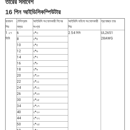
তারের সমাবেশ
নীতি
16 পিন আইডিসি
কম্পিউটার
ক্যাবল
টেলিগ্রাম
আইডিসি সংযোগকারী পিনের
আইডিসি মহিলা সংযোগকারী
প্রযোজ্য তার
পিচ
নম্বর
সংখ্যা
পিচ
1.২৭
6
২*৩
2.54 মিমি
UL2651
মিমি
28AWG
8
২*৪
10
২*৫
12
২*৬
14
২*৭
16
২*৮
18
২*৯
20
২*১০
22
২*১১
24
২*১২
26
২*১৩
30
২*১৫
34
২*১৭
40
২*২০
44
২*২২
50
২*২৫