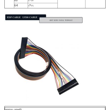
60
২*৩০
64
২*৩২
আমাদের কোম্পানি: