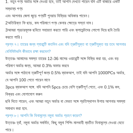
1. নতুন পণ্য অর্ডার সঙ্গে দেওয়া হবে, তাই আপনি দেখতে পারেন যদি এটি বাজারে একটি
সম্ভাব্য পণ্য
এবং আপনার জেলা জুড়ে পণ্যটি পুনরায় বিক্রির অধিকার পাবেন।
2অতিরিক্ত ফি ছাড়, কম পরিমাণে পণ্য কেনার ক্ষেত্রে সস্তা দাম।
3আমরা প্রচারমূলক ছবিতে সহায়তা করতে পারি এবং ক্লায়েন্টদের লোগো দিয়ে ছবি তৈরি
করতে পারি।
প্রশ্ন ৭। তারের জন্য গ্যারান্টি কতদিন এবং যদি ত্রুটিযুক্ত বা ত্রুটিযুক্ত হয় তবে আপনার
বেনিফিটগুলি কীভাবে রক্ষা করবেন?
উত্তরঃ আমাদের সমস্ত তারের 12-36 মাসের ওয়ারেন্টি সঙ্গে বিক্রি করা হয়, এবং বড়
পরিমাণ অর্ডার জন্য, আমরা 0.3% অফার করবে
অর্ডার সঙ্গে পাঠানো ত্রুটিপূর্ণ জন্য 0.5% ব্যাকআপ, তাই যদি আপনি 1000PCs অর্ডার,
যে আপনি 100 পেতে পারেন মানে
3pcs ব্যাকআপ সঙ্গে. যদি আপনি 5pcs চেয়ে বেশি ত্রুটিপূর্ণ পেতে, এবং 0.1% কম,
বিক্রয় এবং যোগাযোগ করুন
ছবি দিতে পারেন, এবং আমরা নতুন অর্ডার বা ফেরত সঙ্গে প্রতিস্থাপন উপায় আপনার সমস্যা
সমাধান করা হবে.
প্রশ্ন ৮। আপনি কি বিনামূল্যে নমুনা অর্ডার গ্রহণ করেন?
উত্তরঃ হ্যাঁ, নমুনা অর্ডার সমর্থিত, কিছু নমুনা শিপিং মালবাহী ব্যতীত বিনামূল্যে দেওয়া যেতে
পারে।