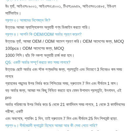
উঃ হ্যাঁ, আইএস০৯০০১, আইএসও১৪০০১, টিএস১৬৯৪৯, আইএসও১৩৪৮৫, ইউএল
সার্টিফাইড।
প্রশ্ন ৩। আমাদের বিশেষত্ব কি?
উত্তরঃ আমরা অ্যাপ্লিকেশন অনুযায়ী পণ্য ডিজাইন করতে পারি।
প্রশ্ন ৪। আপনি কি OEM/ODM অর্ডার গ্রহণ করেন?
উত্তরঃ হ্যাঁ, আমরা OEM / ODM আদেশ গ্রহণ করি। OEM আদেশের জন্য, MOQ
100pcs। ODM আদেশের জন্য, MOQ
1000 পিসি। ছাঁচ ফি নকশা অনুযায়ী চার্জ করা হবে।
Q5. একটি অর্ডার সম্পূর্ণ করতে কত সময় লাগবে?
উত্তরঃ ছোট অর্ডার এবং স্টক পণ্যগুলির জন্য, প্রস্তুতি এবং বিতরণে 3 দিনেরও কম সময়
লাগবে
গ্রাহকের পছন্দের উপর নির্ভর করে শিপিংয়ের সময়, দ্রুততম 7 দিন এবং দীর্ঘতম 1 মাস।
বড় অর্ডার জন্য, আমরা সব কিছু নিশ্চিত করতে হবে যেমন উপাদান প্রস্তুতি, উৎপাদন, এই
pro
অর্ডার পরিমাণের উপর নির্ভর করে 5 থেকে 21 কার্যদিবস সময় লাগবে, 1 থেকে 3 কার্যদিবসের
পরীক্ষা, একটি
এবং অবশেষে, প্যাকিং 1 দিন, তাই দ্রুততম 7 দিন এবং দীর্ঘতম 25 দিন শিপমেন্ট ছাড়া.
প্রশ্ন ৬। দীর্ঘমেয়াদী ক্লায়েন্ট হিসেবে আমরা আর কী সেবা পেতে পারি?