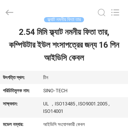
Shenzhen
Sino-
Media
Technology
ফ্ল্যাট নমনীয় ফিতা তার
Co.,
Ltd..
2.54 মিমি ফ্ল্যাট নমনীয় ফিতা তার,
বাড়ি
All
Rights
কম্পিউটার ইউল শংসাপত্রের জন্য 16 পিন
Reserved.
পণ্য
আইডিসি কেবল
ভিডিও
উৎপত্তি স্থল:
চীন
পরিচিতিমুলক নাম:
SINO-TECH
আমাদের
সাক্ষ্যদান:
UL ，ISO13485 , ISO9001.2005 ,
সম্বন্ধে
ISO14001
মডেল নম্বার:
আইডিসি সংযোগকারী কেবল