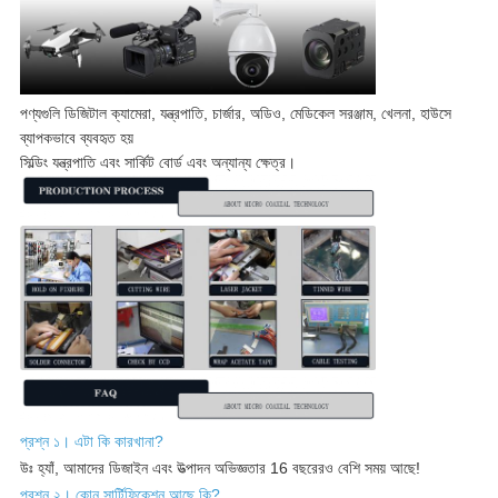
পণ্যগুলি ডিজিটাল ক্যামেরা, যন্ত্রপাতি, চার্জার, অডিও, মেডিকেল সরঞ্জাম, খেলনা, হাউসে
ব্যাপকভাবে ব্যবহৃত হয়
সিল্ডিং যন্ত্রপাতি এবং সার্কিট বোর্ড এবং অন্যান্য ক্ষেত্র।
প্রশ্ন ১। এটা কি কারখানা?
উঃ হ্যাঁ, আমাদের ডিজাইন এবং উত্পাদন অভিজ্ঞতার 16 বছরেরও বেশি সময় আছে!
প্রশ্ন ২। কোন সার্টিফিকেশন আছে কি?