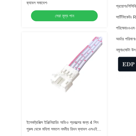
ক্যাবল সমাবেশ∙
প্রয়োগঃপিসিব
সেরা মূল্য পান
সার্টিফিকেট
পরিষেবাঃওএম 
অর্ডার পরিমা
নমুনাঃমোটা উৎ
ইলেকট্রনিক্স ইঞ্জিনিয়ারিং অডিও প্রকল্পের জন্য 4 পিন
পুরুষ থেকে মহিলা সমতল নমনীয় রিবন ক্যাবল এলএইচই
সংযোগকারী