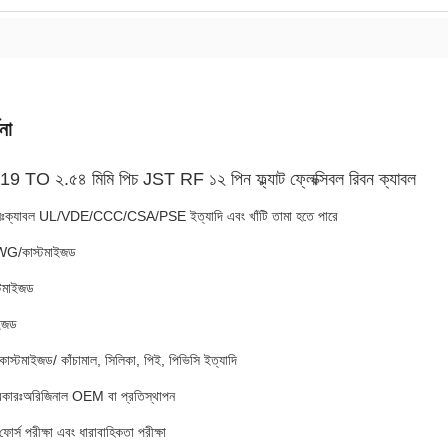
না
TO ২.৫৪ মিমি পিচ JST RF ১২ পিন ফ্ল্যাট ফ্লেক্সিবল রিবন ক্যাবল
ানঃক্যাবল UL/VDE/CCC/CSA/PSE ইত্যাদি এবং খাঁটি তামা হতে পারে
/কাস্টমাইজড
্টমাইজড
াইজড
স্টমাইজড/ কাঁচামাল, সিলিকা, পিই, পিভিসি ইত্যাদি
রকারঃঅরিজিনাল OEM বা প্রতিস্থাপন
িং ফোর্স পরীক্ষা এবং ধারাবাহিকতা পরীক্ষা