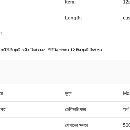
Item:
12p
Length:
cus
T
,
,
আইডিসি ফ্ল্যাট নমনীয় ফিতা কেবল
পিসিবিএ পাওয়ার 12 পিন ফ্ল্যাট ফিতা তার
রে
মূল্য
Mos
রাগত
ডেলিভারি সময়
অর্থ
যোগানের ক্ষমতা
500