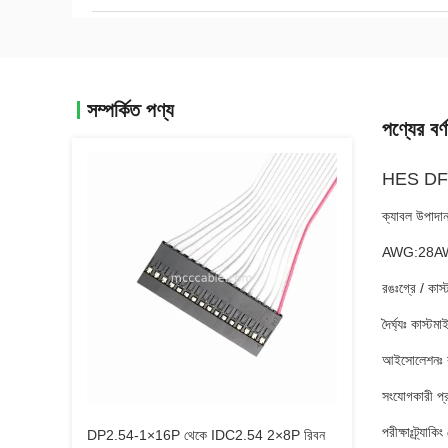
সম্পর্কিত পণ্য
পণ্যের বর্ণ
HES DF19 
ক্যাবল উপাদ
AWG:28AWG
রঙঃগ্রে / কাস
দৈর্ঘ্যঃ কাস্টম
আইসোলেশনঃ কা
সংযোগকারী প্
পরীক্ষাঃট্র্যাক
DP2.54-1×16P থেকে IDC2.54 2×8P রিবন