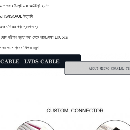
িএ পাওয়ার ইনপুট এবং আউটপুট হার্নেস
ঃ RoHS/ISO/UL ইত্যাদি
এবং ওডিএম পণ্য গ্রহণযোগ্য
ণঃ ছোট পরিমাণ গ্রহণ করা যেতে পারে,যেমন 100pcs
পাদন আগে প্রথম নিশ্চিত নমুনা