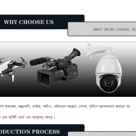
াল ক্যামেরা, যন্ত্রপাতি, চার্জার, অডিও, মেডিকেল সরঞ্জাম, খেলনা, হাউসে ব্যাপকভাবে ব্যবহৃত হয়
াতি এবং সার্কিট বোর্ড এবং অন্যান্য ক্ষেত্র।