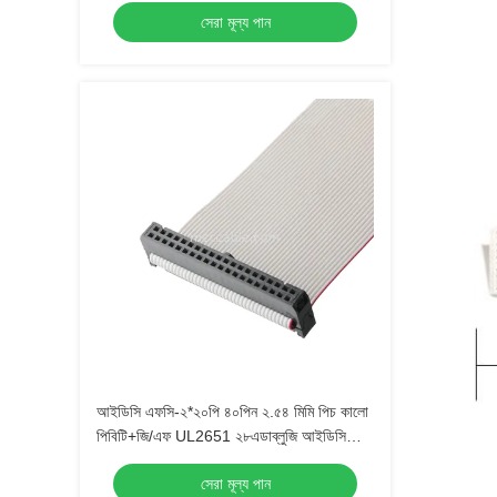
সেরা মূল্য পান
আইডিসি এফসি-২*২০পি ৪০পিন ২.৫৪ মিমি পিচ কালো
পিবিটি+জি/এফ UL2651 ২৮এডাব্লুজি আইডিসি
ফ্ল্যাট রিবন ক্যাবল ১.২৭ মিমি পিচ ওএম/ওডিএম
সেরা মূল্য পান