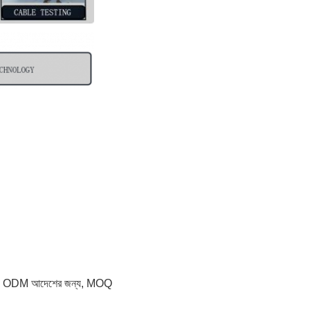
s। ODM আদেশের জন্য, MOQ