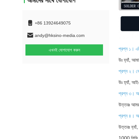
আমাদের সাথে যোগাযোগ
+86 13924649075
andy@hksino-media.com
প্রশ্ন ১। এ
এখনই যোগাযোগ করুন
উঃ হ্যাঁ, আ
প্রশ্ন ২। ক
উঃ হ্যাঁ,
প্রশ্ন ৩। আ
উত্তরঃ আমরা
প্রশ্ন ৪। 
উত্তরঃ হ্
1000 পিসি। 