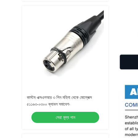
কাস্টম এক্সএলআর ৩ পিন মহিলা থেকে মোল্লেক্স
৫১১৬৩-০৩০০ ক্যাবল সমাবেশ∙
সেরা মূল্য পান