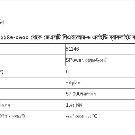
না
 ৫১১৪৬-০৬০০ থেকে জেএসটি পিএইচআর-৬ এলইডি ব্যাকলাইট ক্
51146
SPower, ওয়্যার-টু-বোর্ড
্চ)
6
প্রাকৃতিক
57.000/মিলিগ্রাম
ন্টারফেস
1.২৫ মিমি
িসীমা - অপারেটিং
-৪০° থেকে +৮৫°C