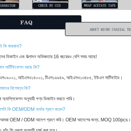
টা কি কারখানা?
মাদের ডিজাইন এবং উত্পাদন অভিজ্ঞতার 16 বছরেরও বেশি সময় আছে!
োন সার্টিফিকেশন আছে কি?
 আইএস০৯০০১, আইএসও১৪০০১, টিএস১৬৯৪৯, আইএসও১৩৪৮৫, ইউএল সার্টিফাইড।
মাদের বিশেষত্ব কি?
 অ্যাপ্লিকেশন অনুযায়ী পণ্য ডিজাইন করতে পারি।
আপনি কি OEM/ODM অর্ডার গ্রহণ করেন?
যাঁ, আমরা OEM / ODM আদেশ গ্রহণ করি। OEM আদেশের জন্য, MOQ 100pc
ছাঁচ ফি নকশা অনুযায়ী চার্জ করা হবে।