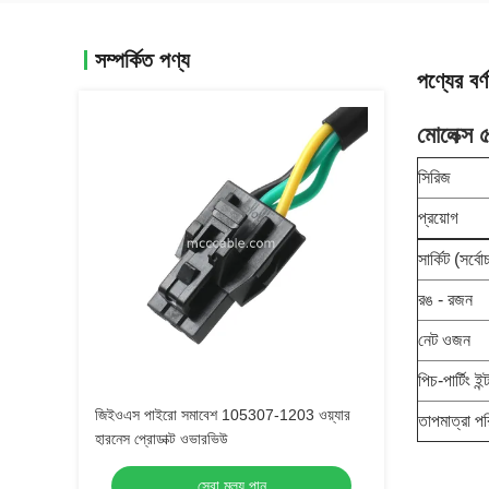
সম্পর্কিত পণ্য
পণ্যের বর্ণ
মোলেক্স
সিরিজ
প্রয়োগ
সার্কিট (সর্বোচ
রঙ - রজন
নেট ওজন
পিচ-পার্টিং ই
জিইওএস পাইরো সমাবেশ 105307-1203 ওয়্যার
তাপমাত্রা পর
হারনেস প্রোডাক্ট ওভারভিউ
সেরা মূল্য পান