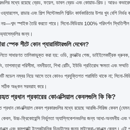
রকারগুলির মধ্যে রয়েছে ব্রেড, ফয়েল, ডাবল ব্রেড এবং কোয়াড-শিল্ড। আরও কভা
। ওয়্যারলেস, রাডার এবং শিল্প সিস্টেমগুলি শিল্ডিং কার্যকারিতার উপর খুব বেশি 
 নয়—শব্দ স্পাইক তৈরি করতে পারে। সিনো-মিডিয়ার 100% পরিদর্শন স্থিতিশীল ব্
যাসেম্বলির জন্য।
রা স্পেক শীটে কোন প্যারামিটারগুলি দেখেন?
লিতে সাধারণত তালিকাভুক্ত করা হয়: ওডি, কন্ডাক্টর গেজ, ডাইইলেকট্রিক ধ্রুবক, শিল্
টিং, তাপমাত্রা পরিসীমা, নমনীয়তা, শিখা রেটিং, ইউভি প্রতিরোধ ক্ষমতা এবং 
কটি মডেল নম্বর নিয়ে আসে তবে কোনও প্রযুক্তিগত পরামিতি থাকে না; সিনো-মিডিয়
যে সঠিক অঙ্কন সরবরাহ করে।
হৃত প্রধান প্রকারের কোএক্সিয়াল কেবলগুলি কি কি?
ত প্রধান কোএক্সিয়াল কেবল প্রকারগুলির মধ্যে রয়েছে আরজি-সিরিজ কে
বল, উচ্চ-ফ্রিকোয়েন্সি নির্ভুলতা অ্যাপ্লিকেশনগুলির জন্য আধা-অনমনীয় এবং আ
োএক্স এবং কমপ্যাক্ট ইলেকট্রনিক ডিভাইসের জন্য মাইক্রো-কোএক্স কেবল। এই প্রকার