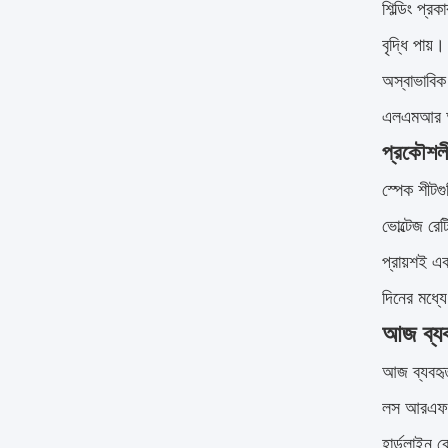
শিল্ডিং প্
বৃদ্ধি পায়
অস্বাভাবিক
এলএমআর অ্
প্রকৌশলী
স্পেক শীটগু
ভোল্টেজ রে
প্রায়শই এ
দিনের মধ্
আজ ব্যব
আজ ব্যবহৃ
লস আরএফ কে
হার্ডলাইন ক