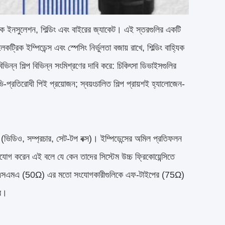
্রিক ইনসুলেশন, শিল্ডিং এবং বাইরের জ্যাকেট। এই স্তরগুলির একটি
্রিক ইম্পিডেন্স এবং স্পেসিং নির্ভুলতা বজায় রাখে, শিল্ডিং বাহ্যিক
ভিন্ন শিল্প বিভিন্ন সংমিশ্রণের দাবি করে: চিকিৎসা ডিভাইসগুলির
্রতিরোধী পিই প্রয়োজন; স্বয়ংচালিত শিল্প প্রায়শই হ্যালোজেন-
(ভিডিও, সম্প্রচার, সেট-টপ বক্স)। ইম্পিডেন্সের অমিল প্রতিফলন
যোগ করেন এই বলে যে কেন তাদের সিস্টেম উচ্চ ফ্রিকোয়েন্সিতে
েন বা এসএমএ (50Ω) এর মতো সংযোগকারীগুলিকে এফ-টাইপের (75Ω)
বে।