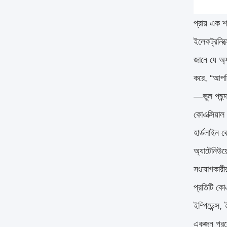
প্রায় এক শ
ইলেকট্রনিক
জানে যে অ্
করে, “আপন
—ভুল পছন্দ
কোএক্সিয়
হার্ডলাইন ক
অ্যাটেনিউয
সংযোগকারীর
প্রতিটি কো
ইম্পিডেন্স
একজন প্রকৌ