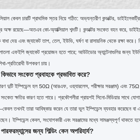
সিয়াল কেবল চারটি প্রাথমিক স্তর নিয়ে গঠিত: অভ্যন্তরীণ কন্ডাক্টর, ডাইইলেকট
দ্র অক্ষ রয়েছে—অতএব কো-অ্যাক্সিয়াল শব্দটি। কন্ডাক্টর সংকেত বহন করে, ডাইইলেকট
 বাধা দেয় এবং জ্যাকেট তাপ, তেল, ইউভি, ঘর্ষণ বা রাসায়নিক থেকে রক্ষা করে। বি
াতলা এফইপি জ্যাকেট প্রয়োজন হতে পারে; আউটডোর অ্যান্টেনাগুলির জন্য ইউভি-প
শিখা-প্রতিরোধী উপকরণ চায়।
্স কিভাবে সংকেত প্রবাহকে প্রভাবিত করে?
ধারণ দুটি ইম্পিডেন্স হল 50Ω (আরএফ, ওয়্যারলেস, পরীক্ষার সরঞ্জাম) এবং 75Ω 
 সংকেত ক্ষতির কারণ হতে পারে। প্রকৌশলীরা প্রায়শই সিনো-মিডিয়ার সাথে যোগা
্ছে—কেবল তখনই তারা আবিষ্কার করেন যে তারা ভুল ইম্পিডেন্স ব্যবহার করেছ
েছেন। ইম্পিডেন্স কেবল, সংযোগকারী এবং সরঞ্জামের মধ্যে সামঞ্জস্যপূর্ণ থাকতে হ
রফরম্যান্সের জন্য শিল্ডিং কেন অপরিহার্য?