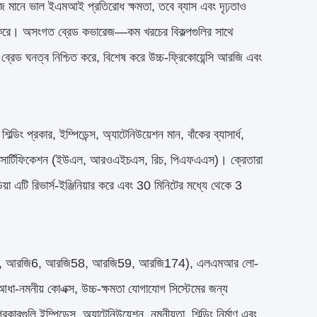
রেজ মানে ভাল ইএমআই প্রতিরোধ ক্ষমতা, তবে ব্যাস এবং দৃঢ়তাও
নির্ভর করে। অসংগত ব্রেড কভারেজ—কম খরচের বিকল্পগুলির সাথে
রেড ঘনত্ব নিশ্চিত করে, বিশেষ করে উচ্চ-ফ্রিকোয়েন্সি আরজি এবং
ডিং প্রকার, ইম্পিডেন্স, অ্যাটেনিউয়েশন মান, বাঁকের ব্যাসার্ধ,
সম্মতি সার্টিফিকেশন (ইউএল, আরওএইচএস, রিচ, পিএফএএস)। ক্রেতারা
া এটি রিভার্স-ইঞ্জিনিয়ার করে এবং 30 মিনিটের মধ্যে থেকে 3
বল (যেমন, আরজি6, আরজি58, আরজি59, আরজি174), এলএমআর লো-
ধা-নমনীয় কোএক্স, উচ্চ-ক্ষমতা যোগাযোগ সিস্টেমের জন্য
গুলি ইম্পিডেন্স, অ্যাটেনিউয়েশন, নমনীয়তা, শিল্ডিং নির্মাণ এবং