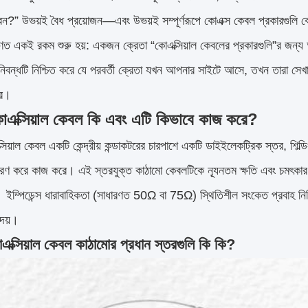
েন?” উভয়ই বৈধ প্রয়োজন—এবং উভয়ই সম্পূর্ণরূপে কোএক্স কেবল প্রকারগুলি 
ারণত একই রকম শুরু হয়: একজন ক্রেতা “কোএক্সিয়াল কেবলের প্রকারগুলি”র জন্য
বন্ধটি নিশ্চিত করে যে পরবর্তী ক্রেতা যখন আপনার সাইটে আসে, তখন তারা সেখা
রে।
এক্সিয়াল কেবল কি এবং এটি কিভাবে কাজ করে?
িয়াল কেবল একটি কেন্দ্রীয় কন্ডাকটরের চারপাশে একটি ডাইইলেকট্রিক স্তর, শিল্ডিং
রণ করে কাজ করে। এই স্তরযুক্ত কাঠামো কেবলটিকে ন্যূনতম ক্ষতি এবং চমৎকা
 ইম্পিডেন্স ধারাবাহিকতা (সাধারণত 50Ω বা 75Ω) স্থিতিশীল সংকেত প্রবাহ নিশ্চ
দেয়।
ক্সিয়াল কেবল কাঠামোর প্রধান স্তরগুলি কি কি?