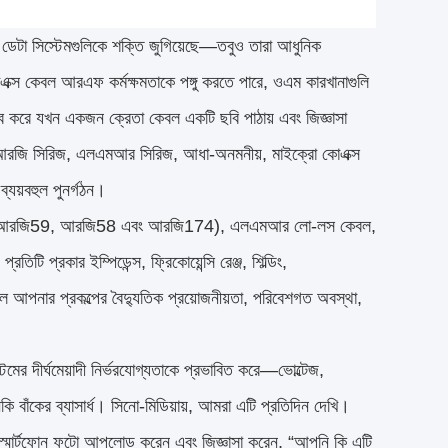
এবং ডেটা সিস্টেমগুলিকে শক্তি জুগিয়েছে—তবুও তারা আধুনিক
এক্স কেবল আরএফ কর্মক্ষমতাকে পঙ্গু করতে পারে, ওএম কারখানাগুলি
ুভব করে যখন একজন ক্রেতা কেবল একটি ছবি পাঠায় এবং জিজ্ঞাসা
—আরজি সিরিজ, এলএমআর সিরিজ, আধা-অনমনীয়, মাইক্রো কোএক্স
্যয়বহুল পুনর্গঠন।
আরজি6, আরজি59, আরজি58 এবং আরজি174), এলএমআর লো-লস কেবল,
ি প্রকার ইম্পিডেন্স, ফ্রিকোয়েন্সি রেঞ্জ, শিল্ডিং,
 আপনার প্রকল্পের বৈদ্যুতিক প্রয়োজনীয়তা, পরিবেশগত অবস্থা,
মের দীর্ঘমেয়াদী নির্ভরযোগ্যতাকে প্রভাবিত করে—ভোল্টেজ,
 বাঁকের ব্যাসার্ধ। সিনো-মিডিয়ায়, আমরা এটি প্রতিদিন দেখি।
 স্মার্টফোন ফটো আপলোড করেন এবং জিজ্ঞাসা করেন, “আপনি কি এটি