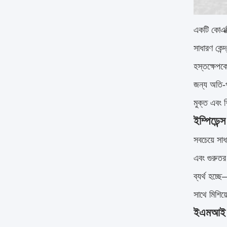
একটি কোএক্
সাধারণ কেন্
হস্তক্ষেপকে
জন্য অতি-প
মুক্ত এবং 
ইম্পিডেন
সবচেয়ে সা
এবং গুরুতর
ব্যর্থ হচ
সাথে মিশিয়
ইএমআই পা