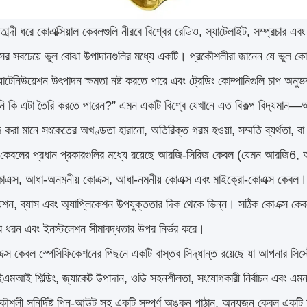
তাব্দী ধরে কোএক্সিয়াল কেবলগুলি নীরবে বিশ্বের রেডিও, স্যাটেলাইট, সম্প্রচার 
্সের সবচেয়ে ভুল বোঝা উপাদানগুলির মধ্যে একটি। প্রকৌশলীরা জানেন যে ভুল কো
যাটেনিউয়েশন উৎপাদন ক্ষমতা নষ্ট করতে পারে এবং ট্রেডিং কোম্পানিগুলি চাপ অন
ি কি এটা তৈরি করতে পারেন?” এমন একটি বিশ্বে যেখানে এত বিকল্প বিদ্যমান
 করা মানে সংকেতের অখণ্ডতা হারানো, অতিরিক্ত গরম হওয়া, সম্মতি ব্যর্থতা, বা ব
াল কেবলের প্রধান প্রকারগুলির মধ্যে রয়েছে আরজি-সিরিজ কেবল (যেমন 
োএক্স, আধা-অনমনীয় কোএক্স, আধা-নমনীয় কোএক্স এবং মাইক্রো-কোএক্স কেবল। প্রতিট
়েশন, ব্যাস এবং অ্যাপ্লিকেশন উপযুক্ততার দিক থেকে ভিন্ন। সঠিক কোএক্স কেবল
 ধরন এবং ইনস্টলেশন সীমাবদ্ধতার উপর নির্ভর করে।
এক্স কেবল স্পেসিফিকেশনের পিছনে একটি বাস্তব সিদ্ধান্ত রয়েছে যা আপনার সিস্টে
, ইএমআই শিল্ডিং, জ্যাকেট উপাদান, ওডি সহনশীলতা, সংযোগকারী নির্বাচন এবং এমনকি
শলী সুনির্দিষ্ট পিন-আউট সহ একটি সম্পূর্ণ অঙ্কন পাঠান, অন্যজন কেবল একটি