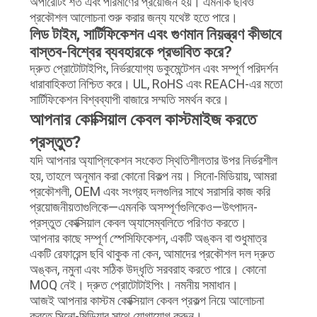
অপারেটিং শর্ত এবং পরিমাণের প্রয়োজন হয়। এমনকি ছবিও
প্রকৌশল আলোচনা শুরু করার জন্য যথেষ্ট হতে পারে।
লিড টাইম, সার্টিফিকেশন এবং গুণমান নিয়ন্ত্রণ কীভাবে
বাস্তব-বিশ্বের ব্যবহারকে প্রভাবিত করে?
দ্রুত প্রোটোটাইপিং, নির্ভরযোগ্য ডকুমেন্টেশন এবং সম্পূর্ণ পরিদর্শন
ধারাবাহিকতা নিশ্চিত করে। UL, RoHS এবং REACH-এর মতো
সার্টিফিকেশন বিশ্বব্যাপী বাজারে সম্মতি সমর্থন করে।
আপনার কোক্সিয়াল কেবল কাস্টমাইজ করতে
প্রস্তুত?
যদি আপনার অ্যাপ্লিকেশন সংকেত স্থিতিশীলতার উপর নির্ভরশীল
হয়, তাহলে অনুমান করা কোনো বিকল্প নয়। সিনো-মিডিয়ায়, আমরা
প্রকৌশলী, OEM এবং সংগ্রহ দলগুলির সাথে সরাসরি কাজ করি
প্রয়োজনীয়তাগুলিকে—এমনকি অসম্পূর্ণগুলিকেও—উৎপাদন-
প্রস্তুত কোক্সিয়াল কেবল অ্যাসেম্বলিতে পরিণত করতে।
আপনার কাছে সম্পূর্ণ স্পেসিফিকেশন, একটি অঙ্কন বা শুধুমাত্র
একটি রেফারেন্স ছবি থাকুক না কেন, আমাদের প্রকৌশল দল দ্রুত
অঙ্কন, নমুনা এবং সঠিক উদ্ধৃতি সরবরাহ করতে পারে। কোনো
MOQ নেই। দ্রুত প্রোটোটাইপিং। নমনীয় সমাধান।
আজই আপনার কাস্টম কোক্সিয়াল কেবল প্রকল্প নিয়ে আলোচনা
করতে সিনো-মিডিয়ার সাথে যোগাযোগ করুন।