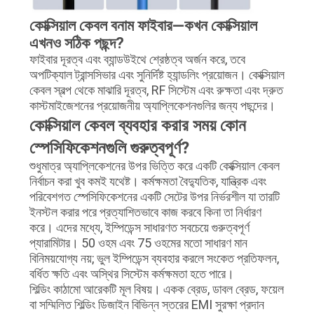
কোক্সিয়াল কেবল বনাম ফাইবার—কখন কোক্সিয়াল
এখনও সঠিক পছন্দ?
ফাইবার দূরত্ব এবং ব্যান্ডউইথে শ্রেষ্ঠত্ব অর্জন করে, তবে
অপটিক্যাল ট্রান্সসিভার এবং সুনির্দিষ্ট হ্যান্ডলিং প্রয়োজন। কোক্সিয়াল
কেবল স্বল্প থেকে মাঝারি দূরত্ব, RF সিস্টেম এবং রুক্ষতা এবং দ্রুত
কাস্টমাইজেশনের প্রয়োজনীয় অ্যাপ্লিকেশনগুলির জন্য পছন্দের।
কোক্সিয়াল কেবল ব্যবহার করার সময় কোন
স্পেসিফিকেশনগুলি গুরুত্বপূর্ণ?
শুধুমাত্র অ্যাপ্লিকেশনের উপর ভিত্তি করে একটি কোক্সিয়াল কেবল
নির্বাচন করা খুব কমই যথেষ্ট। কর্মক্ষমতা বৈদ্যুতিক, যান্ত্রিক এবং
পরিবেশগত স্পেসিফিকেশনের একটি সেটের উপর নির্ভরশীল যা তারটি
ইনস্টল করার পরে প্রত্যাশিতভাবে কাজ করবে কিনা তা নির্ধারণ
করে। এদের মধ্যে, ইম্পিডেন্স সাধারণত সবচেয়ে গুরুত্বপূর্ণ
প্যারামিটার। 50 ওহম এবং 75 ওহমের মতো সাধারণ মান
বিনিময়যোগ্য নয়; ভুল ইম্পিডেন্স ব্যবহার করলে সংকেত প্রতিফলন,
বর্ধিত ক্ষতি এবং অস্থির সিস্টেম কর্মক্ষমতা হতে পারে।
শিল্ডিং কাঠামো আরেকটি মূল বিষয়। একক ব্রেড, ডাবল ব্রেড, ফয়েল
বা সম্মিলিত শিল্ডিং ডিজাইন বিভিন্ন স্তরের EMI সুরক্ষা প্রদান