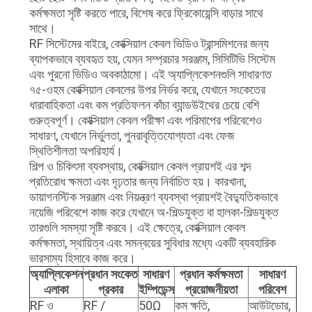
কর্মক্ষমতা সৃষ্টি করতে পারে, বিশেষ করে ফ্রিকোয়েন্সি বাড়ার সাথে
সাথে।
RF সিস্টেমের বাইরে, কোক্সিয়াল কেবল ভিডিও ট্রান্সমিশনের জন্য
ব্যাপকভাবে ব্যবহৃত হয়, যেমন সম্প্রচার সরঞ্জাম, সিসিটিভি সিস্টেম
এবং পুরনো ভিডিও অবকাঠামো। এই অ্যাপ্লিকেশনগুলি সাধারণত
৭৫-ওহম কোক্সিয়াল কেবলের উপর নির্ভর করে, যেখানে সংকেতের
ধারাবাহিকতা এবং কম প্রতিফলন কাঁচা ব্যান্ডউইথের চেয়ে বেশি
গুরুত্বপূর্ণ। কোক্সিয়াল কেবল পরীক্ষা এবং পরিমাপের পরিবেশেও
সাধারণ, যেখানে নির্ভুলতা, পুনরাবৃত্তিযোগ্যতা এবং ফেজ
স্থিতিশীলতা অপরিহার্য।
শিল্প ও চিকিৎসা ব্যবস্থায়, কোক্সিয়াল কেবল প্রায়শই এর শব্দ
প্রতিরোধ ক্ষমতা এবং দৃঢ়তার জন্য নির্বাচিত হয়। কারখানা,
ডায়াগনস্টিক সরঞ্জাম এবং নিয়ন্ত্রণ ব্যবস্থা প্রায়শই বৈদ্যুতিকভাবে
নয়েজি পরিবেশে কাজ করে যেখানে অ-শিল্ডযুক্ত বা হালকা-শিল্ডযুক্ত
তারগুলি সমস্যা সৃষ্টি করবে। এই ক্ষেত্রে, কোক্সিয়াল কেবল
কর্মক্ষমতা, স্থায়িত্ব এবং সমন্বয়ের সুবিধার মধ্যে একটি ব্যবহারিক
ভারসাম্য হিসাবে কাজ করে।
অ্যাপ্লিকেশন
প্রধান সংকেত
সাধারণ
প্রধান কর্মক্ষমতা
সাধারণ
এলাকা
প্রকার
ইম্পিডেন্স
প্রয়োজনীয়তা
পরিবেশ
RF ও
RF /
50Ω
কম ক্ষতি,
আউটডোর,