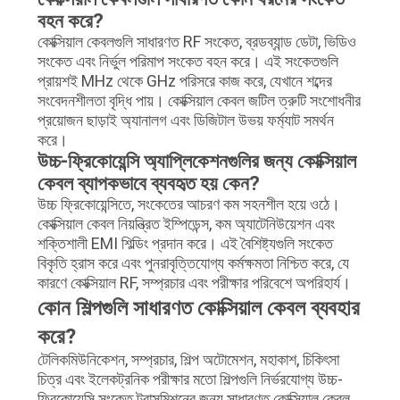
বহন করে?
কোক্সিয়াল কেবলগুলি সাধারণত RF সংকেত, ব্রডব্যান্ড ডেটা, ভিডিও
সংকেত এবং নির্ভুল পরিমাপ সংকেত বহন করে। এই সংকেতগুলি
প্রায়শই MHz থেকে GHz পরিসরে কাজ করে, যেখানে শব্দের
সংবেদনশীলতা বৃদ্ধি পায়। কোক্সিয়াল কেবল জটিল ত্রুটি সংশোধনীর
প্রয়োজন ছাড়াই অ্যানালগ এবং ডিজিটাল উভয় ফর্ম্যাট সমর্থন
করে।
উচ্চ-ফ্রিকোয়েন্সি অ্যাপ্লিকেশনগুলির জন্য কোক্সিয়াল
কেবল ব্যাপকভাবে ব্যবহৃত হয় কেন?
উচ্চ ফ্রিকোয়েন্সিতে, সংকেতের আচরণ কম সহনশীল হয়ে ওঠে।
কোক্সিয়াল কেবল নিয়ন্ত্রিত ইম্পিডেন্স, কম অ্যাটেনিউয়েশন এবং
শক্তিশালী EMI শিল্ডিং প্রদান করে। এই বৈশিষ্ট্যগুলি সংকেত
বিকৃতি হ্রাস করে এবং পুনরাবৃত্তিযোগ্য কর্মক্ষমতা নিশ্চিত করে, যে
কারণে কোক্সিয়াল RF, সম্প্রচার এবং পরীক্ষার পরিবেশে অপরিহার্য।
কোন শিল্পগুলি সাধারণত কোক্সিয়াল কেবল ব্যবহার
করে?
টেলিকমিউনিকেশন, সম্প্রচার, শিল্প অটোমেশন, মহাকাশ, চিকিৎসা
চিত্র এবং ইলেকট্রনিক পরীক্ষার মতো শিল্পগুলি নির্ভরযোগ্য উচ্চ-
ফ্রিকোয়েন্সি সংকেত ট্রান্সমিশনের জন্য সাধারণত কোক্সিয়াল কেবল