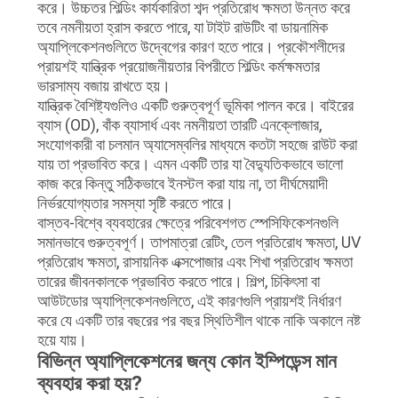
করে। উচ্চতর শিল্ডিং কার্যকারিতা শব্দ প্রতিরোধ ক্ষমতা উন্নত করে
তবে নমনীয়তা হ্রাস করতে পারে, যা টাইট রাউটিং বা ডায়নামিক
অ্যাপ্লিকেশনগুলিতে উদ্বেগের কারণ হতে পারে। প্রকৌশলীদের
প্রায়শই যান্ত্রিক প্রয়োজনীয়তার বিপরীতে শিল্ডিং কর্মক্ষমতার
ভারসাম্য বজায় রাখতে হয়।
যান্ত্রিক বৈশিষ্ট্যগুলিও একটি গুরুত্বপূর্ণ ভূমিকা পালন করে। বাইরের
ব্যাস (OD), বাঁক ব্যাসার্ধ এবং নমনীয়তা তারটি এনক্লোজার,
সংযোগকারী বা চলমান অ্যাসেম্বলির মাধ্যমে কতটা সহজে রাউট করা
যায় তা প্রভাবিত করে। এমন একটি তার যা বৈদ্যুতিকভাবে ভালো
কাজ করে কিন্তু সঠিকভাবে ইনস্টল করা যায় না, তা দীর্ঘমেয়াদী
নির্ভরযোগ্যতার সমস্যা সৃষ্টি করতে পারে।
বাস্তব-বিশ্বে ব্যবহারের ক্ষেত্রে পরিবেশগত স্পেসিফিকেশনগুলি
সমানভাবে গুরুত্বপূর্ণ। তাপমাত্রা রেটিং, তেল প্রতিরোধ ক্ষমতা, UV
প্রতিরোধ ক্ষমতা, রাসায়নিক এক্সপোজার এবং শিখা প্রতিরোধ ক্ষমতা
তারের জীবনকালকে প্রভাবিত করতে পারে। শিল্প, চিকিৎসা বা
আউটডোর অ্যাপ্লিকেশনগুলিতে, এই কারণগুলি প্রায়শই নির্ধারণ
করে যে একটি তার বছরের পর বছর স্থিতিশীল থাকে নাকি অকালে নষ্ট
হয়ে যায়।
বিভিন্ন অ্যাপ্লিকেশনের জন্য কোন ইম্পিডেন্স মান
ব্যবহার করা হয়?