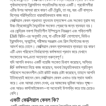
উদ্ধৃতি
পূর্বাভাসযোগ্য ট্রান্সমিশন পদ্ধতিগুলির মধ্যে একটি। প্রকৌশলীরা
অনুরোধ
এটির উপর আস্থা রাখে কারণ এটি ট্রেন্ডি, তা নয়, বরং এটি বাস্তব-
বিশ্বের পরিস্থিতিতে ধারাবাহিকভাবে কাজ করে।
করুন
কোক্সিয়াল কেবল প্রধানত ন্যূনতম হস্তক্ষেপ এবং সংকেত হ্রাস সহ
উচ্চ-ফ্রিকোয়েন্সি বৈদ্যুতিক সংকেত প্রেরণের জন্য ব্যবহৃত হয়।
এর কেন্দ্রিক নকশা স্থিতিশীল ইম্পিডেন্স নিয়ন্ত্রণ এবং শক্তিশালী
SITEMAP
EMI শিল্ডিং-এর অনুমতি দেয়, যা এটিকে RF যোগাযোগ, ভিডিও
ট্রান্সমিশন, অ্যান্টেনা, পরীক্ষার সরঞ্জাম এবং শিল্প সিস্টেমের জন্য
আদর্শ করে তোলে। কোক্সিয়াল কেবল ব্যাপকভাবে ব্যবহৃত হয় কারণ
গোপনীয়তা
এটি এমন পরিবেশে নির্ভরযোগ্য কর্মক্ষমতা প্রদান করে যেখানে
নীতি
সংকেতের অখণ্ডতা অত্যন্ত গুরুত্বপূর্ণ।
যদি আপনি কখনও একটি নয়েজি সংকেত ডিবাগ করেছেন, অস্থির
RF কর্মক্ষমতা নিয়ে কাজ করেছেন, অথবা বৈদ্যুতিকভাবে প্রতিকূল
পরিবেশে সংবেদনশীল ডেটা রাউট করার চেষ্টা করেছেন, তাহলে আপনি
ইতিমধ্যেই জানেন কেন কোক্সিয়াল কেবল এখনও তার স্থান অর্জন
করে। এবং আমরা যেমন দেখব, এর আজকের ভূমিকা আরও সূক্ষ্ম—
এবং আরও কাস্টমাইজেবল—যা অনেকেই উপলব্ধি করে তার চেয়েও
বেশি।
একটি কোক্সিয়াল কেবল কি?