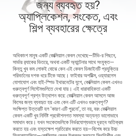
জন্য ব্যবহৃত হয়?
অ্যাপ্লিকেশন, সংকেত, এবং
গুণমান
নিয়ন্ত্রণ
শিল্প ব্যবহারের ক্ষেত্রে
আমাদের
সাথে
অধিকাংশ মানুষ একটি কোক্সিয়াল কেবল দেখেছে—টিভি-র পিছনে,
সার্ভার র‍্যাকের ভিতরে, অথবা একটি অ্যান্টেনার সাথে সংযুক্ত—
যোগাযোগ
কিন্তু খুব কম লোকই বোঝে কেন এই কেবল ডিজাইনটি প্রযুক্তির
পরিবর্তনের দশক ধরে টিকে আছে। ফাইবার অপটিক্স, ওয়্যারলেস
যোগাযোগ এবং হাই-স্পিড ইথারনেটের যুগে, কোক্সিয়াল কেবল এখনও
খবর
গুরুত্বপূর্ণ সিস্টেমগুলিতে দেখা যায়। এই ধারাবাহিকতা একটি
গুরুত্বপূর্ণ প্রশ্ন উত্থাপন করে: কোক্সিয়াল কেবল আসলে আজ
কিসের জন্য ব্যবহৃত হয় এবং কেন এটি এখনও গুরুত্বপূর্ণ?
মামলা
সংক্ষিপ্ত উত্তরটি হল 'কারণ এটি পুরনো', তা নয়, বরং কোক্সিয়াল
কেবল একটি খুব নির্দিষ্ট প্রকৌশলগত সমস্যা অত্যন্ত ভালোভাবে
সমাধান করে। যখন সংকেতগুলিকে নির্ভরযোগ্যভাবে দূরত্ব অতিক্রম
একটি
করতে হয় এবং হস্তক্ষেপ প্রতিরোধ করতে হয়—বিশেষ করে উচ্চ
ফ্রিকোয়েন্সিতে—কোক্সিয়াল কেবল উপলব্ধ সবচেয়ে স্থিতিশীল এবং