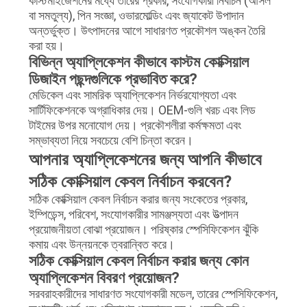
কাস্টমাইজেশনের মধ্যে তারের প্রকার, সংযোগকারী নির্বাচন (আসল
বা সমতুল্য), পিন সংজ্ঞা, ওভারমোল্ডিং এবং জ্যাকেট উপাদান
অন্তর্ভুক্ত। উৎপাদনের আগে সাধারণত প্রকৌশল অঙ্কন তৈরি
করা হয়।
বিভিন্ন অ্যাপ্লিকেশন কীভাবে কাস্টম কোক্সিয়াল
ডিজাইন পছন্দগুলিকে প্রভাবিত করে?
মেডিকেল এবং সামরিক অ্যাপ্লিকেশন নির্ভরযোগ্যতা এবং
সার্টিফিকেশনকে অগ্রাধিকার দেয়। OEM-গুলি খরচ এবং লিড
টাইমের উপর মনোযোগ দেয়। প্রকৌশলীরা কর্মক্ষমতা এবং
সম্ভাব্যতা নিয়ে সবচেয়ে বেশি চিন্তা করেন।
আপনার অ্যাপ্লিকেশনের জন্য আপনি কীভাবে
সঠিক কোক্সিয়াল কেবল নির্বাচন করবেন?
সঠিক কোক্সিয়াল কেবল নির্বাচন করার জন্য সংকেতের প্রকার,
ইম্পিডেন্স, পরিবেশ, সংযোগকারীর সামঞ্জস্যতা এবং উত্পাদন
প্রয়োজনীয়তা বোঝা প্রয়োজন। পরিষ্কার স্পেসিফিকেশন ঝুঁকি
কমায় এবং উন্নয়নকে ত্বরান্বিত করে।
সঠিক কোক্সিয়াল কেবল নির্বাচন করার জন্য কোন
অ্যাপ্লিকেশন বিবরণ প্রয়োজন?
সরবরাহকারীদের সাধারণত সংযোগকারী মডেল, তারের স্পেসিফিকেশন,