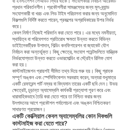
বা ইনস্টলেশন লেআউট স্থির থাকে। সংযোগকারী নির্বাচন আরেকটি
প্রধান পরিবর্তনশীল। প্রকৌশলীরা সামঞ্জস্যের জন্য মূল-ব্র্যান্ড
সংযোগকারী বা খরচ এবং লিড টাইম পরিচালনা করার জন্য অনুমোদিত
বিকল্পগুলি নির্দিষ্ট করতে পারেন, প্রকল্পের অগ্রাধিকারের উপর নির্ভর
করে।
কেবল নির্মাণ নিজেই পরিবর্তন করা যেতে পারে। এর মধ্যে নমনীয়তা,
স্থায়িত্ব বা পরিবেশগত প্রতিরোধ ক্ষমতা উন্নত করতে বিভিন্ন
ডাইইলেকট্রিক উপাদান, শিল্ডিং কনফিগারেশন বা জ্যাকেট যৌগ
নির্বাচন করা অন্তর্ভুক্ত। কিছু ক্ষেত্রে, সংযোগ পয়েন্টগুলিতে যান্ত্রিক
নির্ভরযোগ্যতা উন্নত করতে ওভারমোল্ডিং বা স্ট্রেইন রিলিফ যোগ
করা হয়।
কাস্টমাইজেশন প্রায়শই সীমিত তথ্য দিয়ে শুরু হয়। কিছু গ্রাহক
সম্পূর্ণ অঙ্কন এবং স্পেসিফিকেশন সরবরাহ করেন, অন্যরা শুধুমাত্র
একটি রেফারেন্স পার্ট নম্বর বা বিদ্যমান তারের একটি ছবি দেন। উভয়
ক্ষেত্রেই, চূড়ান্ত অ্যাসেম্বলি কার্যকরী প্রত্যাশা পূরণ করে এবং
ধারাবাহিকভাবে তৈরি করা যেতে পারে তা নিশ্চিত করার জন্য
উৎপাদনের আগে প্রকৌশল পর্যালোচনা এবং অঙ্কন নিশ্চিতকরণ
সাধারণত প্রয়োজন।
একটি কোক্সিয়াল কেবল অ্যাসেম্বলির কোন দিকগুলি
কাস্টমাইজ করা যেতে পারে?