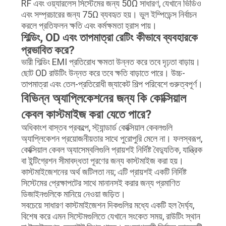
RF এবং ওয়্যারলেস সিস্টেমের জন্য 50Ω সাধারণ, যেখানে ভিডিও
এবং সম্প্রচারের জন্য 75Ω ব্যবহৃত হয়। ভুল ইম্পিডেন্স নির্বাচন
করলে প্রতিফলন ক্ষতি এবং কর্মক্ষমতা হ্রাস পায়।
শিল্ডিং, OD এবং তাপমাত্রা রেটিং কীভাবে ব্যবহারকে
প্রভাবিত করে?
ভারী শিল্ডিং EMI প্রতিরোধ ক্ষমতা উন্নত করে তবে দৃঢ়তা বাড়ায়।
ছোট OD রাউটিং উন্নত করে তবে ক্ষতি বাড়াতে পারে। উচ্চ-
তাপমাত্রা এবং তেল-প্রতিরোধী জ্যাকেট শিল্প পরিবেশে গুরুত্বপূর্ণ।
বিভিন্ন অ্যাপ্লিকেশনের জন্য কি কোক্সিয়াল
কেবল কাস্টমাইজ করা যেতে পারে?
অধিকাংশ বাস্তব প্রকল্পে, স্ট্যান্ডার্ড কোক্সিয়াল কেবলগুলি
অ্যাপ্লিকেশন প্রয়োজনীয়তার সাথে পুরোপুরি মেলে না। ফলস্বরূপ,
কোক্সিয়াল কেবল অ্যাসেম্বলিগুলি প্রায়শই নির্দিষ্ট বৈদ্যুতিক, যান্ত্রিক
বা ইন্টিগ্রেশন সীমাবদ্ধতা পূরণের জন্য কাস্টমাইজ করা হয়।
কাস্টমাইজেশনের অর্থ জটিলতা নয়; এটি প্রায়শই একটি নির্দিষ্ট
সিস্টেমের প্রেক্ষাপটের সাথে মানানসই করার জন্য প্রমাণিত
ডিজাইনগুলিকে মানিয়ে নেওয়া জড়িত।
সবচেয়ে সাধারণ কাস্টমাইজেশন দিকগুলির মধ্যে একটি হল দৈর্ঘ্য,
বিশেষ করে এমন সিস্টেমগুলিতে যেখানে সংকেত সময়, রাউটিং স্থান