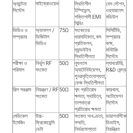
মাইক্রোওয়েভ
অ্যান্টেনা
স্থিতিশীল
বেস স্টেশন,
সিস্টেম
ইম্পিডেন্স,
ওয়্যারলেস
শক্তিশালী EMI
মডিউল
শিল্ডিং
ভিডিও ও
অ্যানালগ /
75Ω
সংকেতের
সিসিটিভি,
সম্প্রচার
ডিজিটাল
ধারাবাহিকতা, কম
সম্প্রচার
ভিডিও
প্রতিফলন,
কক্ষ,
ব্যান্ডউইথ
মনিটরিং
স্থিতিশীলতা
সিস্টেম
পরীক্ষা ও
নির্ভুল RF
50Ω
ন্যূনতম
ল্যাবরেটরি,
পরিমাপ
সংকেত
অ্যাটেনিউয়েশন,
R&D কেন্দ্র
পুনরাবৃত্তিযোগ্যতা,
ফেজ স্থিতিশীলতা
শিল্প সরঞ্জাম
নিয়ন্ত্রণ / RF
50Ω
শব্দ প্রতিরোধ
কারখানা,
সংকেত
ক্ষমতা, স্থায়িত্ব,
অটোমেশন
তাপমাত্রা
সিস্টেম
প্রতিরোধ ক্ষমতা
মেডিকেল
উচ্চ-
50Ω
সংকেত অখণ্ডতা,
ডায়াগনস্টিক
ইমেজিং
ফ্রিকোয়েন্সি
সম্মতি,
ডিভাইস,
ডেটা
নির্ভরযোগ্যতা
নিয়ন্ত্রিত