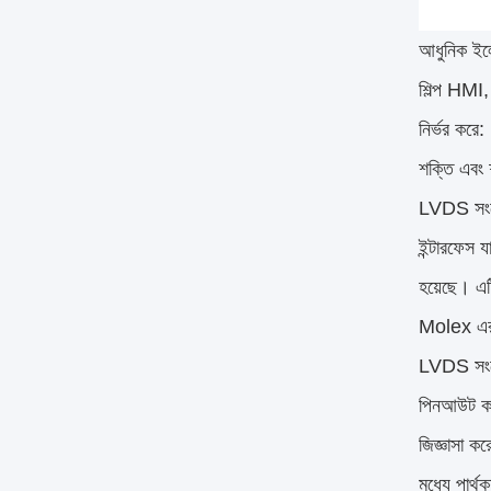
আধুনিক ইলে
শিল্প HMI,
নির্ভর করে
শক্তি এবং 
LVDS সংযো
ইন্টারফেস 
হয়েছে। এ
Molex এর মত
LVDS সংযোগ
পিনআউট কাঠ
জিজ্ঞাসা ক
মধ্যে পার্থ