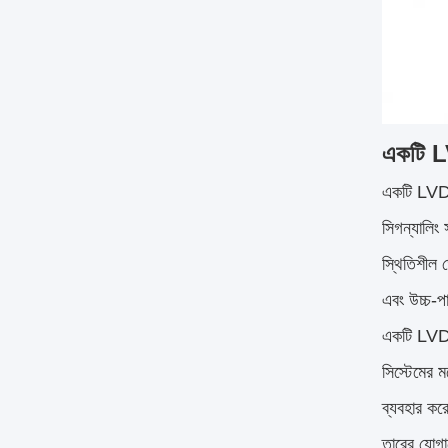
একটি L
একটি LVDS 
সিগন্যালিং 
স্থিতিশীল 
এবং উচ্চ-পা
একটি LVDS 
সিস্টেমের 
ব্যবহার করে
তারের যোগা