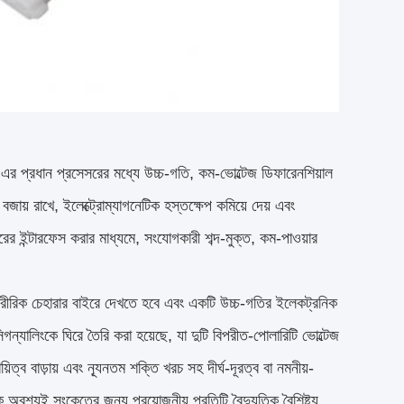
র প্রধান প্রসেসরের মধ্যে উচ্চ-গতি, কম-ভোল্টেজ ডিফারেনশিয়াল
জায় রাখে, ইলেক্ট্রোম্যাগনেটিক হস্তক্ষেপ কমিয়ে দেয় এবং
র ইন্টারফেস করার মাধ্যমে, সংযোগকারী শব্দ-মুক্ত, কম-পাওয়ার
রিক চেহারার বাইরে দেখতে হবে এবং একটি উচ্চ-গতির ইলেকট্রনিক
ন্যালিংকে ঘিরে তৈরি করা হয়েছে, যা দুটি বিপরীত-পোলারিটি ভোল্টেজ
্ব বাড়ায় এবং ন্যূনতম শক্তি খরচ সহ দীর্ঘ-দূরত্ব বা নমনীয়-
্যই সংকেতের জন্য প্রয়োজনীয় প্রতিটি বৈদ্যুতিক বৈশিষ্ট্য