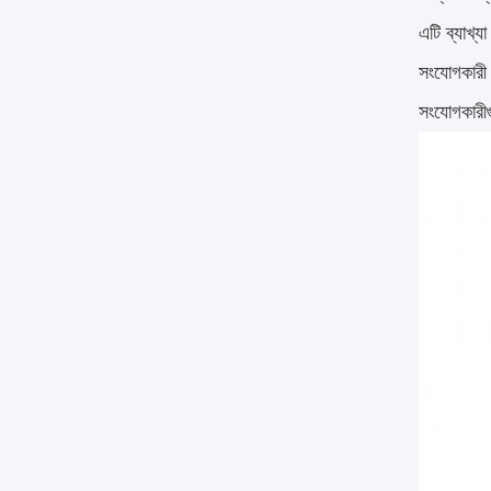
এটি ব্যাখ্
সংযোগকারী 
সংযোগকারীগু