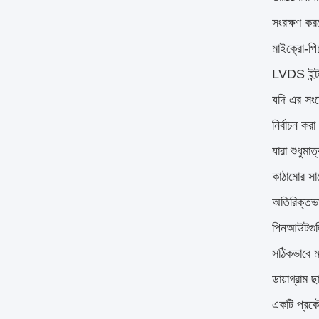
সংরক্ষণ কর
মাইক্রো-পিচ
LVDS ইন্টা
যদি এর সংয
নির্বাচন কর
যারা শুধুম
কাঠামোর সা
অতিরিক্তভ
পিনআউটগুলি
সঠিকভাবে ম
ডায়াগ্রাম 
একটি প্রকৌ