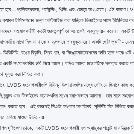
তে হবে—প্রতিবন্ধকতা, গ্রাউন্ডিং, শিল্ডিং এবং জোড়া অখণ্ডতা। এই কারণে LVDS স
 ক্যাবল টার্মিনেশনের জন্য অপ্টিমাইজ করা যান্ত্রিক ডিজাইনের সাথে ইঞ্জিনিয়ার ক
রফেসে সংযোগকারীটি কতটা গুরুত্বপূর্ণ তা অনেকেই অবমূল্যায়ন করেন। একটি 
োগকারীর সাথে মিল না থাকে বা ভুলভাবে তারযুক্ত হয়। একটি ছোট ত্রুটি - যে
া - ঝিকিমিকি, রঙের বিকৃতি, স্থির শব্দ, বা সিঙ্ক্রোনাইজেশনের ক্ষতি হতে পারে৷
াত্র একটি সংযোগকারীর ছবি নিয়ে আসে। যদিও আমরা মডেলটিকে শনাক্ত করতে প
থে যুক্ত করা নিশ্চিত করা।
াবে, LVDS সংযোগকারীগুলি বিভিন্ন উপাদানগুলির মধ্যে গেটওয়ে হিসাবে কা
 ব্র্যান্ড এবং ডিভাইসের মডেলগুলির মধ্যে ব্যাপকভাবে আলাদা। তার মানে সংযোগ
্যাপ করতে হবে। এই কারণেই সিএডি অঙ্কন অপরিহার্য; সুনির্দিষ্ট মিল নিশ্চি
ছাড়া এগিয়ে যাওয়া উচিত নয়।
শল দৃষ্টিকোণ থেকে, একটি LVDS সংযোগকারী হল অ্যাঙ্কর পয়েন্ট যা যান্ত্রিক নি