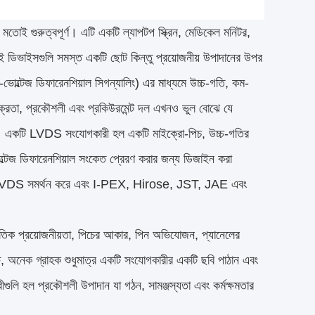
মতোই গুরুত্বপূর্ণ। এটি একটি ল্যাপটপ স্ক্রিন, মেডিকেল মনিটর,
এই ডিভাইসগুলি সমস্ত একটি ছোট কিন্তু প্রয়োজনীয় উপাদানের উপর
ল্টেজ ডিফারেনশিয়াল সিগন্যালিং) এর মাধ্যমে উচ্চ-গতি, কম-
 ক্রেতা, প্রকৌশলী এবং প্রকিউরমেন্ট দল এখনও ভুল বোঝে যে
়। একটি LVDS সংযোগকারী হল একটি মাইক্রো-পিচ, উচ্চ-গতির
োল্টেজ ডিফারেনশিয়াল সংকেত প্রেরণ করার জন্য ডিজাইন করা
ানেল LVDS সমর্থন করে এবং I-PEX, Hirose, JST, JAE এবং
তিক প্রয়োজনীয়তা, পিচের আকার, পিন অভিযোজন, প্যানেলের
ষে, অনেক গ্রাহক শুধুমাত্র একটি সংযোগকারীর একটি ছবি পাঠান এবং
গুলি হল প্রকৌশলী উপাদান যা গঠন, সামঞ্জস্যতা এবং কর্মক্ষমতার