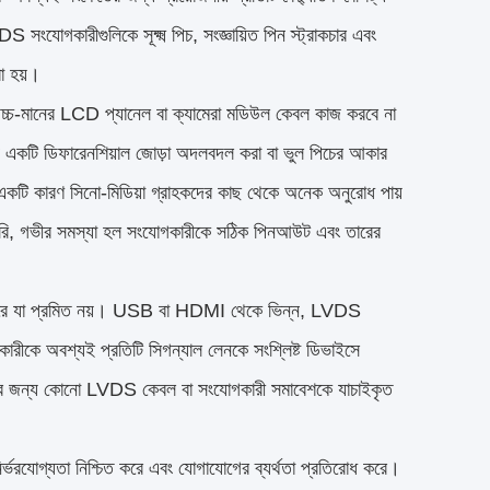
ংযোগকারীগুলিকে সূক্ষ্ম পিচ, সংজ্ঞায়িত পিন স্ট্রাকচার এবং
রা হয়।
উচ্চ-মানের LCD প্যানেল বা ক্যামেরা মডিউল কেবল কাজ করবে না
মন একটি ডিফারেনশিয়াল জোড়া অদলবদল করা বা ভুল পিচের আকার
 এটি একটি কারণ সিনো-মিডিয়া গ্রাহকদের কাছ থেকে অনেক অনুরোধ পায়
ারি, গভীর সমস্যা হল সংযোগকারীকে সঠিক পিনআউট এবং তারের
জ করে যা প্রমিত নয়। USB বা HDMI থেকে ভিন্ন, LVDS
কারীকে অবশ্যই প্রতিটি সিগন্যাল লেনকে সংশ্লিষ্ট ডিভাইসে
ত করার জন্য কোনো LVDS কেবল বা সংযোগকারী সমাবেশকে যাচাইকৃত
র্ভরযোগ্যতা নিশ্চিত করে এবং যোগাযোগের ব্যর্থতা প্রতিরোধ করে।