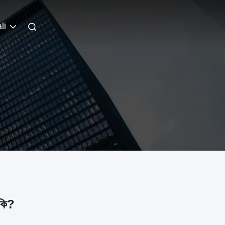
li
কি?