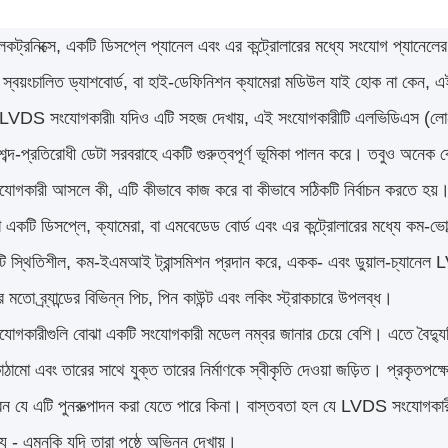
কট্রনিক্সে, একটি ডিসপ্লে প্যানেল এবং এর কন্ট্রোলারের মধ্যে সংযোগ প্যানেলের 
 স্বয়ংচালিত ড্যাশবোর্ড, বা হাই-ডেফিনিশন ক্যামেরা মডিউল যাই হোক না কেন, 
: LVDS সংযোগকারী৷ যদিও এটি সহজ দেখায়, এই সংযোগকারীটি এলভিডিএস (লো-ভো
শব্দ-প্রতিরোধী ডেটা সরবরাহে একটি গুরুত্বপূর্ণ ভূমিকা পালন করে। তবুও অনেক
গকারী আসলে কী, এটি কীভাবে কাজ করে বা কীভাবে সঠিকটি নির্বাচন করতে হয
যা একটি ডিসপ্লে, ক্যামেরা, বা এমবেডেড বোর্ড এবং এর কন্ট্রোলারের মধ্যে কম-ভ
টি স্থিতিশীল, কম-ইএমআই ট্রান্সমিশন প্রদান করে, একক- এবং ডুয়াল-চ্য
ো ব্র্যান্ডের বিভিন্ন পিচ, পিন কাউন্ট এবং লকিং স্ট্রাকচারে উপলব্ধ।
কারীগুলি বোঝা একটি সংযোগকারী মডেল নম্বর জানার চেয়ে বেশি। এতে বৈদ্যু
ামো এবং তারের সাথে যুক্ত তারের নির্মাণকে স্বীকৃতি দেওয়া জড়িত। প্রকৃতপক্
রেন যে এটি পুনরুত্পাদন করা যেতে পারে কিনা। বাস্তবতা হল যে LVDS সংযোগকারী
ক্য - এমনকি যদি তারা পৃষ্ঠে অভিন্ন দেখায়।