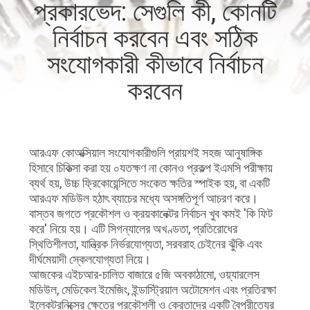
প্রকারভেদ: সেগুলি কী, কোনটি
নির্বাচন করবেন এবং সঠিক
গুণমান
নিয়ন্ত্রণ
সংযোগকারী কীভাবে নির্বাচন
করবেন
আমাদের
সাথে
যোগাযোগ
আরএফ কোঅক্সিয়াল সংযোগকারীগুলি প্রায়শই সহজ আনুষাঙ্গিক
হিসাবে চিকিত্সা করা হয় ০যতক্ষণ না কোনও প্রকল্প ইএমসি পরীক্ষায়
ব্যর্থ হয়, উচ্চ ফ্রিকোয়েন্সিতে সংকেত ক্ষতির স্পাইক হয়, বা একটি
খবর
আরএফ মডিউল হঠাৎ ব্যাচের মধ্যে অসঙ্গতিপূর্ণ আচরণ করে।
বাস্তব জগতে প্রকৌশল ও ক্রয়কানেক্টর নির্বাচন খুব কমই 'কি ফিট
করে' নিয়ে হয়। এটি সিগন্যালের অখণ্ডতা, প্রতিরোধের
মামলা
স্থিতিশীলতা, যান্ত্রিক নির্ভরযোগ্যতা, সরবরাহ চেইনের ঝুঁকি এবং
দীর্ঘমেয়াদী স্কেলযোগ্যতা নিয়ে।
আজকের এইচআর-চালিত বাজারে ৫জি অবকাঠামো, ওয়্যারলেস
একটি
মডিউল, মেডিকেল ইমেজিং, ইন্ডাস্ট্রিয়াল অটোমেশন এবং প্রতিরক্ষা
ইলেকট্রনিক্সের ক্ষেত্রে প্রকৌশলী ও ক্রেতাদের একটি বৈপরীত্যের