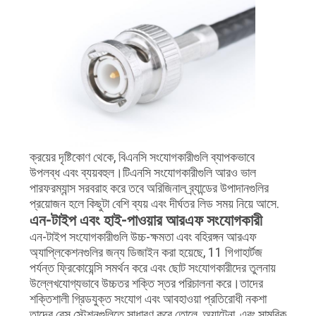
ক্রয়ের দৃষ্টিকোণ থেকে, বিএনসি সংযোগকারীগুলি ব্যাপকভাবে
উপলব্ধ এবং ব্যয়বহুল।টিএনসি সংযোগকারীগুলি আরও ভাল
পারফরম্যান্স সরবরাহ করে তবে অরিজিনাল ব্র্যান্ডের উপাদানগুলির
প্রয়োজন হলে কিছুটা বেশি ব্যয় এবং দীর্ঘতর লিড সময় নিয়ে আসে.
এন-টাইপ এবং হাই-পাওয়ার আরএফ সংযোগকারী
এন-টাইপ সংযোগকারীগুলি উচ্চ-ক্ষমতা এবং বহিরঙ্গন আরএফ
অ্যাপ্লিকেশনগুলির জন্য ডিজাইন করা হয়েছে, 11 গিগাহার্টজ
পর্যন্ত ফ্রিকোয়েন্সি সমর্থন করে এবং ছোট সংযোগকারীদের তুলনায়
উল্লেখযোগ্যভাবে উচ্চতর শক্তি স্তর পরিচালনা করে।তাদের
শক্তিশালী গ্রিডযুক্ত সংযোগ এবং আবহাওয়া প্রতিরোধী নকশা
তাদের বেস স্টেশনগুলিতে সাধারণ করে তোলে, অ্যান্টেনা, এবং সামরিক