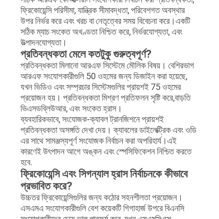
ফ্রিকোয়েন্সি পরিসীমা, যান্ত্রিক সীমাবদ্ধতা, পরিবেশগত অবস্থার
উপর নির্ভর করে এবং খরচ বা নেতৃত্বের সময় বিবেচনা করে।একটি
সঠিক ম্যাচ সংকেত অখণ্ডতা নিশ্চিত করে, নির্ভরযোগ্যতা, এবং
উত্পাদনযোগ্যতা।
প্রতিবন্ধকতা মেলে কতটুকু গুরুত্বপূর্ণ?
প্রতিবন্ধকতা মিলানো আরএফ সিস্টেমে মৌলিক বিষয়। বেশিরভাগ
আরএফ সংযোগকারীগুলি 50 ওহমের জন্য ডিজাইন করা হয়েছে,
যখন ভিডিও এবং সম্প্রচার সিস্টেমগুলির প্রায়শই 75 ওহমের
প্রয়োজন হয়। প্রতিবন্ধকতা মিশ্রণ প্রতিফলন সৃষ্টি করে,বাড়তি
ভিএসডব্লিউআর, এবং সংকেত হ্রাস।
ব্যবহারিকভাবে, সংযোজক-ক্যাবল ট্রানজিশনে প্রায়শই
প্রতিবন্ধকতা অসঙ্গতি দেখা দেয়। ক্যাবলের ডাইলেক্ট্রিক এবং ওডি
এর সাথে সামঞ্জস্যপূর্ণ সংযোজক নির্বাচন করা অপরিহার্য।এই
কারণেই উৎপাদন আগে অঙ্কন এবং স্পেসিফিকেশন নিশ্চিত করতে
হবে.
ফ্রিকোয়েন্সি এবং সিগন্যাল হ্রাস নির্বাচনকে কীভাবে
প্রভাবিত করে?
উচ্চতর ফ্রিকোয়েন্সিগুলির জন্য কঠোর সহনশীলতা প্রয়োজন।
এসএমএ সংযোগকারীগুলি বেশ কয়েকটি গিগাহার্জ উপরে বিএনসি
সংযোগকারীদের চেয়ে ভাল পারফর্ম করে, যখন এমএমসিএক্স