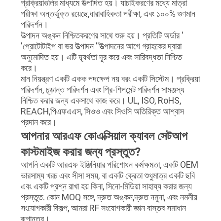
প্রক্রিয়াগুলির মাধ্যমে উত্পাদিত হয়। যাচাইকরণের মধ্যে মাত্রা
পরীক্ষা অন্তর্ভুক্ত রয়েছে,ধারাবাহিকতা পরীক্ষা, এবং ১০০% গুণমান
পরিদর্শন।
উত্পাদন অঙ্কন নিশ্চিতকরণের সাথে শুরু হয়। প্রতিটি অর্ডার ′
′প্রোটোটাইপ বা ভর উত্পাদন ′′উত্পাদনের আগে গ্রাহকের দ্বারা
অনুমোদিত হয়। এটি দ্ব্যর্থতা দূর করে এবং সারিবদ্ধতা নিশ্চিত
করে।
মান নিয়ন্ত্রণ একটি একক পদক্ষেপ নয় বরং একটি সিস্টেম। প্রক্রিয়া
পরিদর্শন, চূড়ান্ত পরিদর্শন এবং প্রি-শিপমেন্ট পরিদর্শন সামঞ্জস্য
নিশ্চিত করার জন্য একসাথে কাজ করে। UL, ISO, RoHS,
REACH,পিএফএএস, সিওও এবং সিওসি অতিরিক্ত আশ্বাস
প্রদান করে।
আপনার আরএফ কোএক্সিয়াল ক্যাবল সেটআপ
কাস্টমাইজ করার জন্য প্রস্তুত?
আপনি একটি আরএফ ইঞ্জিনিয়ার পরিশোধন কর্মক্ষমতা, একটি OEM
ভারসাম্য খরচ এবং সীসা সময়, বা একটি ক্রেতা শুধুমাত্র একটি ছবি
এবং একটি প্রশ্ন রাখা হয় কিনা, সিনো-মিডিয়া সাহায্য করার জন্য
প্রস্তুত. কোন MOQ সঙ্গে, দ্রুত অঙ্কন,দ্রুত নমুনা, এবং নমনীয়
সংযোগকারী বিকল্প, আমরা RF সংযোগকারী জ্ঞান বাস্তব সমাধান
রূপান্তর।