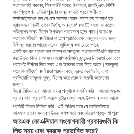
সংযোগকারী প্রকার, পিনআউট সংজ্ঞা, উপকরণ, ঢালাই,এবং নির্দিষ্ট
অ্যাপ্লিকেশন চাহিদা পূরণের জন্য সম্মতি প্রয়োজনীয়তা.
কাস্টমাইজেশন হল যেখানে অনেক প্রকল্প সফল হয় বা ব্যর্থ হয়।
গ্রাহকদের নির্দিষ্ট তারের দৈর্ঘ্য, অনন্য পিনআউট সংজ্ঞা বা কঠোর
পরিবেশের জন্য বিশেষ উপকরণ প্রয়োজন হতে পারে।আরএফ
সংযোগকারীগুলি নমনীয়তা বা তাপ প্রতিরোধের অনুকূল করার জন্য
বিভিন্ন ধরণের তারের সাথেও জুটিবদ্ধ করা যেতে পারে.
একটি ঘন ঘন প্রশ্ন হল আসল বা সমতুল্য সংযোগকারীগুলি ব্যবহার
করা উচিত কিনা। আসল সংযোগকারীগুলি ব্র্যান্ডের নিশ্চয়তা দেয় তবে
প্রায়শই দীর্ঘতর লিড সময় এবং উচ্চতর ব্যয় নিয়ে আসে।সমতুল্য
সংযোগকারীগুলি নমনীয়তা প্রদান করে, দ্রুত ডেলিভারি, এবং
প্রতিযোগিতামূলক মূল্য, বিশেষ করে ছোট বা জরুরী আদেশের
জন্য।
সিনো-মিডিয়া-তে, আমরা উভয় পন্থাকে সমর্থন করি। আমরা অঙ্কন
প্রদান করি  প্রায়শই কয়েক ঘন্টার মধ্যে  এবং উৎপাদন করার আগে
প্রতিটি বিবরণ নিশ্চিত করি।এটি নিশ্চিত করে যে কাস্টমাইজড
আরএফ তারের সমাবেশ উভয় কর্মক্ষমতা এবং বিতরণ প্রত্যাশা পূরণ.
আরএফ কোএক্সিয়াল সংযোগকারী প্রকারগুলি কি
লিড সময় এবং ব্যয়কে প্রভাবিত করে?