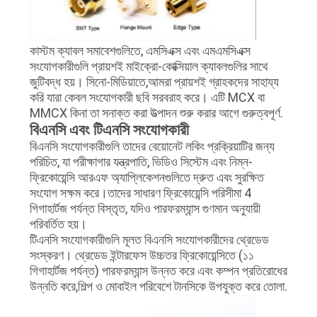
কাস্টম ক্যাবল সমাবেশগুলিতে, এমসিএক্স এবং এমএমসিএক্স
সংযোগকারীগুলি প্রায়শই মাইক্রো-কোক্সিয়াল ক্যাবলগুলির সাথে
জুটিবদ্ধ হয়। সিনো-মিডিয়াতে,আমরা প্রায়শই গ্রাহকদের সাহায্য
করি যারা কেবল সংযোগকারী ছবি সরবরাহ করে। এটি MCX বা
MMCX কিনা তা সনাক্ত করা উত্পাদন শুরু করার আগে গুরুত্বপূর্ণ.
বিএনসি এবং টিএনসি সংযোগকারী
বিএনসি সংযোগকারীগুলি তাদের বেয়োনেট লকিং প্রক্রিয়াটির জন্য
পরিচিত, যা পরীক্ষাগার যন্ত্রপাতি, ভিডিও সিস্টেম এবং নিম্ন-
ফ্রিকোয়েন্সি আরএফ অ্যাপ্লিকেশনগুলিতে দ্রুত এবং সুরক্ষিত
সংযোগ সক্ষম করে।তাদের সাধারণ ফ্রিকোয়েন্সি পরিসীমা 4
গিগাহার্টজ পর্যন্ত বিস্তৃত, যদিও পারফরম্যান্স গুণমান অনুযায়ী
পরিবর্তিত হয়।
টিএনসি সংযোগকারীগুলি মূলত বিএনসি সংযোগকারীদের থ্রেডেড
সংস্করণ। থ্রেডেড ইন্টারফেস উচ্চতর ফ্রিকোয়েন্সিতে (১১
গিগাহার্টজ পর্যন্ত) পারফরম্যান্স উন্নত করে এবং কম্পন প্রতিরোধের
উন্নতি করে,শিল্প ও মোবাইল পরিবেশে টানসিকে উপযুক্ত করে তোলা.