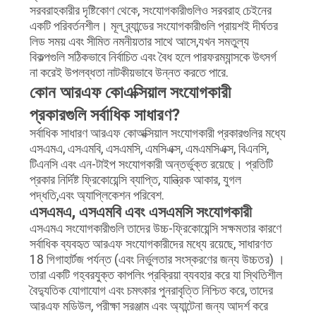
সরবরাহকারীর দৃষ্টিকোণ থেকে, সংযোগকারীগুলিও সরবরাহ চেইনের
একটি পরিবর্তনশীল। মূল ব্র্যান্ডের সংযোগকারীগুলি প্রায়শই দীর্ঘতর
লিড সময় এবং সীমিত নমনীয়তার সাথে আসে,যখন সমতুল্য
বিকল্পগুলি সঠিকভাবে নির্বাচিত এবং বৈধ হলে পারফরম্যান্সকে উৎসর্গ
না করেই উপলব্ধতা নাটকীয়ভাবে উন্নত করতে পারে.
কোন আরএফ কোএক্সিয়াল সংযোগকারী
প্রকারগুলি সর্বাধিক সাধারণ?
সর্বাধিক সাধারণ আরএফ কোঅক্সিয়াল সংযোগকারী প্রকারগুলির মধ্যে
এসএমএ, এসএমবি, এসএমসি, এমসিএক্স, এমএমসিএক্স, বিএনসি,
টিএনসি এবং এন-টাইপ সংযোগকারী অন্তর্ভুক্ত রয়েছে। প্রতিটি
প্রকার নির্দিষ্ট ফ্রিকোয়েন্সি ব্যাপ্তি, যান্ত্রিক আকার, যুগল
পদ্ধতি,এবং অ্যাপ্লিকেশন পরিবেশ.
এসএমএ, এসএমবি এবং এসএমসি সংযোগকারী
এসএমএ সংযোগকারীগুলি তাদের উচ্চ-ফ্রিকোয়েন্সি সক্ষমতার কারণে
সর্বাধিক ব্যবহৃত আরএফ সংযোগকারীদের মধ্যে রয়েছে, সাধারণত
18 গিগাহার্টজ পর্যন্ত (এবং নির্ভুলতার সংস্করণের জন্য উচ্চতর) ।
তারা একটি গহ্বরযুক্ত কাপলিং প্রক্রিয়া ব্যবহার করে যা স্থিতিশীল
বৈদ্যুতিক যোগাযোগ এবং চমৎকার পুনরাবৃত্তি নিশ্চিত করে, তাদের
আরএফ মডিউল, পরীক্ষা সরঞ্জাম এবং অ্যান্টেনা জন্য আদর্শ করে