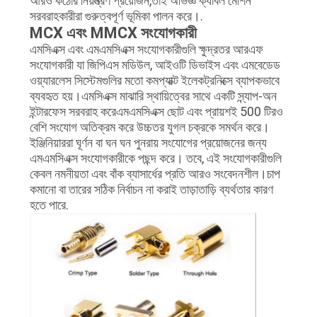
আরও কঠোর নিয়ন্ত্রণ প্রয়োজন,তাই অভিজ্ঞ ক্যাবল মেশিন
সরবরাহকারীরা গুরুত্বপূর্ণ ভূমিকা পালন করে।.
MCX এবং MMCX সংযোগকারী
এমসিএক্স এবং এমএমসিএক্স সংযোগকারীগুলি ক্ষুদ্রতর আরএফ
সংযোগকারী যা জিপিএস মডিউল, আইওটি ডিভাইস এবং এমবেডেড
ওয়্যারলেস সিস্টেমগুলির মতো কমপ্যাক্ট ইলেকট্রনিক্সে ব্যাপকভাবে
ব্যবহৃত হয়।এমসিএক্স মাঝারি স্থায়িত্বের সাথে একটি স্ন্যাপ-অন
ইন্টারফেস সরবরাহ করেএমএমসিএক্স ছোট এবং প্রায়শই 500 টিরও
বেশি সংযোগ অতিক্রম করে উচ্চতর যুগল চক্রকে সমর্থন করে।
ইঞ্জিনিয়াররা ঘূর্ণন বা ঘন ঘন পুনরায় সংযোগের প্রয়োজনের জন্য
এমএমসিএক্স সংযোগকারীকে পছন্দ করে। তবে, এই সংযোগকারীগুলি
কেবল নমনীয়তা এবং বাঁক ব্যাসার্ধের প্রতি আরও সংবেদনশীল।চাপ
কমানো বা তারের সঠিক নির্বাচন না করাই তাড়াতাড়ি ব্যর্থতার কারণ
হতে পারে.