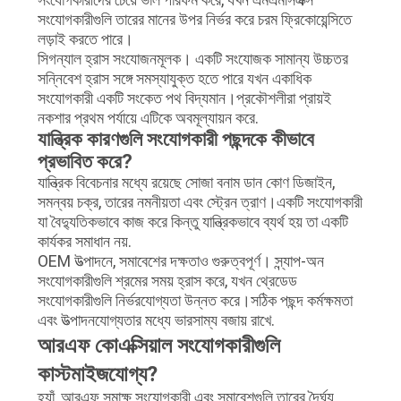
সংযোগকারীগুলি তারের মানের উপর নির্ভর করে চরম ফ্রিকোয়েন্সিতে
লড়াই করতে পারে।
সিগন্যাল হ্রাস সংযোজনমূলক। একটি সংযোজক সামান্য উচ্চতর
সন্নিবেশ হ্রাস সঙ্গে সমস্যাযুক্ত হতে পারে যখন একাধিক
সংযোগকারী একটি সংকেত পথ বিদ্যমান।প্রকৌশলীরা প্রায়ই
নকশার প্রথম পর্যায়ে এটিকে অবমূল্যায়ন করে.
যান্ত্রিক কারণগুলি সংযোগকারী পছন্দকে কীভাবে
প্রভাবিত করে?
যান্ত্রিক বিবেচনার মধ্যে রয়েছে সোজা বনাম ডান কোণ ডিজাইন,
সমন্বয় চক্র, তারের নমনীয়তা এবং স্ট্রেন ত্রাণ।একটি সংযোগকারী
যা বৈদ্যুতিকভাবে কাজ করে কিন্তু যান্ত্রিকভাবে ব্যর্থ হয় তা একটি
কার্যকর সমাধান নয়.
OEM উত্পাদনে, সমাবেশের দক্ষতাও গুরুত্বপূর্ণ। স্ন্যাপ-অন
সংযোগকারীগুলি শ্রমের সময় হ্রাস করে, যখন থ্রেডেড
সংযোগকারীগুলি নির্ভরযোগ্যতা উন্নত করে।সঠিক পছন্দ কর্মক্ষমতা
এবং উত্পাদনযোগ্যতার মধ্যে ভারসাম্য বজায় রাখে.
আরএফ কোএক্সিয়াল সংযোগকারীগুলি
কাস্টমাইজযোগ্য?
হ্যাঁ, আরএফ সমাক্ষ সংযোগকারী এবং সমাবেশগুলি তারের দৈর্ঘ্য,