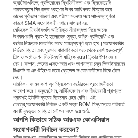
অ্যান্টেনাগুলিতে, প্রতিরোধের স্থিতিশীলতা এবং ফ্রিকোয়েন্সি
পারফরম্যান্স সিদ্ধান্ত গ্রহণের উপর আধিপত্য বিস্তার করে।
তাদের পূর্বাভাস আচরণ এবং পরীক্ষা সরঞ্জাম সঙ্গে সামঞ্জস্যপূর্ণতা
কারণে SMA সংযোগকারী এখানে সাধারণ হয়.
মেডিকেল ডিভাইসগুলি অতিরিক্ত সীমাবদ্ধতা নিয়ে আসেঃ
উপকরণগুলি প্রায়শই হালোজেন-মুক্ত, অগ্নি-প্রতিরোধী এবং
কঠোর নিয়ন্ত্রক মানগুলির সাথে সামঞ্জস্যপূর্ণ হতে হবে।সংযোগকারীর
নির্ভরযোগ্যতা এবং সুরক্ষার ধারাবাহিকতা খরচ থেকে বেশি গুরুত্বপূর্ণ.
শিল্প ও অটোমেশন সিস্টেমগুলি যান্ত্রিক দৃust়তার উপর জোর
দেয়। কম্পন, তেলের এক্সপোজার এবং তাপমাত্রা চক্র ডিজাইনারদের
টিএনসি বা এন-টাইপের মতো থ্রেডেড সংযোগকারীদের দিকে ঠেলে
দেয়।
সামরিক এবং মহাকাশ অ্যাপ্লিকেশন কঠোরতম প্রয়োজনীয়তা
আরোপ করে। ডকুমেন্টেশন, সার্টিফিকেশন এবং দীর্ঘমেয়াদী প্রাপ্যতা
প্রায়শই ইউনিট ব্যয়ের বিবেচনার চেয়ে বেশি। এই
ক্ষেত্রে,সংযোগকারী নির্বাচন একটি সহজ BOM সিদ্ধান্তের পরিবর্তে
একটি বৃহত্তর যোগ্যতা কৌশল অংশ হয়ে ওঠে.
আপনি কিভাবে সঠিক আরএফ কোএক্সিয়াল
সংযোগকারী নির্বাচন করবেন?
সঠিক আরএফ কোঅক্সিয়াল সংযোগকারী নির্বাচন করা প্রতিবন্ধকতা,