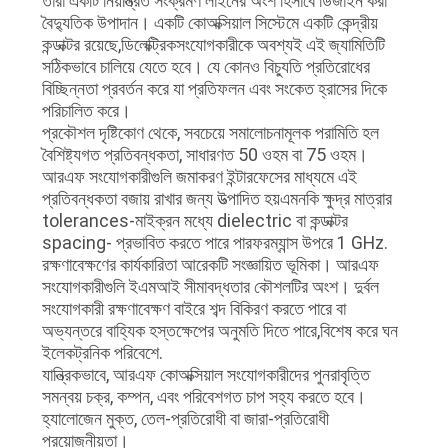
তারা একটি নিয়ন্ত্রিত সংক্রমণ লাইনের অংশ হিসাবে ডিজাইন করা
বৈদ্যুতিক উপাদান। একটি কোঅক্সিয়াল সিস্টেমে একটি কেন্দ্রীয়
কন্ডাক্টর রয়েছে,ডিলেক্ট্রিকসংযোগকারীকে অবশ্যই এই জ্যামিতিটি
সঠিকভাবে চালিয়ে যেতে হবে। যে কোনও বিচ্যুতি প্রতিরোধের
বিচ্ছিন্নতা প্রবর্তন করে যা প্রতিফলন এবং সংকেত হ্রাসের দিকে
পরিচালিত করে।
প্রকৌশল দৃষ্টিকোণ থেকে, সবচেয়ে সমালোচনামূলক পরামিতি হল
বৈশিষ্ট্যগত প্রতিবন্ধকতা, সাধারণত 50 ওহম বা 75 ওহম।
আরএফ সংযোগকারীগুলি জমাকরণ ইন্টারফেসের মাধ্যমে এই
প্রতিবন্ধকতা বজায় রাখার জন্য উত্পাদিত হয়এমনকি ক্ষুদ্র মাত্রার
tolerances-মাইক্রন মধ্যে dielectric বা কন্ডাক্টর
spacing- প্রভাবিত করতে পারে পারফরম্যান্স উপরে 1 GHz.
রক্ষণাবেক্ষণের কার্যকারিতা আরেকটি সংজ্ঞায়িত ভূমিকা। আরএফ
সংযোগকারীগুলি ইএমআই সীমাবদ্ধতার কৌশলটির অংশ। দুর্বল
সংযোগকারী রক্ষণাবেক্ষণ বাইরে শব্দ বিকিরণ করতে পারে বা
অভ্যন্তরে বাহ্যিক হস্তক্ষেপের অনুমতি দিতে পারে,বিশেষ করে ঘন
ইলেকট্রনিক পরিবেশে.
যান্ত্রিকভাবে, আরএফ কোঅক্সিয়াল সংযোগকারীদের পুনরাবৃত্তি
সমন্বয় চক্র, কম্পন, এবং পরিবেশগত চাপ সহ্য করতে হবে।
হ্যালোজেন মুক্ত, তেল-প্রতিরোধী বা জারা-প্রতিরোধী
প্রয়োজনীয়তা।