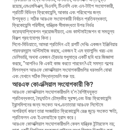
রয়েছে,এমএমসিএক্স, বিএনসি, টিএনসি এবং এন-টাইপ সংযোগকারী,
প্রতিটি বিভিন্ন ফ্রিকোয়েন্সি, আকার এবং পরিবেশের জন্য
উপযুক্ত। সঠিক আরএফ সংযোগকারী নির্বাচন প্রতিবন্ধকতা,
ফ্রিকোয়েন্সি পরিসীমা, যান্ত্রিক সীমাবদ্ধতা উপর নির্ভর
করেঅ্যাপ্লিকেশন প্রয়োজনীয়তা, এবং কাস্টমাইজেশন বা সমতুল্য
বিকল্প গ্রহণযোগ্য কিনা।
সিনো-মিডিয়াতে, আমরা প্রতিদিন এই গল্পটি দেখিঃ একজন ইঞ্জিনিয়ার
পারফরম্যান্স অপ্টিমাইজ করছে, একজন ই এম ব্যালান্সিং খরচ এবং
ডেলিভারি, অথবা একজন ট্রেডার শুধুমাত্র একটি ছবি ধরে জিজ্ঞাসা
করছে, "আপনিও কি একই কাজ করতে পারবেন?এই সমস্ত গল্পের
মিলনস্থল আরএফ কোঅক্সিয়াল সংযোগকারীগুলির ধরনগুলি বোঝা
এবং যেখানে সঠিক সিদ্ধান্তগুলি শুরু হয়.
আরএফ কোএক্সিয়াল সংযোগকারী কি?
আরএফ কোঅক্সিয়াল সংযোগকারীগুলি হ'ল বৈশিষ্ট্যযুক্ত
প্রতিবন্ধকতা, বৈদ্যুতিন চৌম্বকীয় সুরক্ষা,এবং উচ্চ ফ্রিকোয়েন্সি
ট্রান্সমিশনের জন্য সংকেত অখণ্ডতাতারা আরএফ সিস্টেমে
অপরিহার্য কারণ তারা সংজ্ঞায়িত ফ্রিকোয়েন্সি রেঞ্জ জুড়ে সংকেত ক্ষতি,
প্রতিফলন এবং ইএমআইকে হ্রাস করে।
আরএফ কোঅক্সিয়াল সংযোগকারীগুলি কেবল যান্ত্রিক ইন্টারফেস নয়;