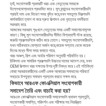
হ্যাঁ, সংযোগকারী প্রকারটি খরচ এবং নেতৃত্বের সময়কে
উল্লেখযোগ্যভাবে প্রভাবিত করে। মূল ব্র্যান্ডের সংযোগকারীগুলি
প্রায়ই দাম এবং বিতরণ সময় বৃদ্ধি করে,যখন সমতুল্য বিকল্পগুলি
কার্যকারিতা ত্যাগ না করে দ্রুত উত্পাদন এবং বৃহত্তর নমনীয়তা
সরবরাহ করে.
আজকের সরবরাহ শৃঙ্খলে নেতৃত্বের সময় একটি সমালোচনামূলক
কারণ। কিছু মূল সংযোগকারীগুলির সীমিত বিশ্বব্যাপী স্টক রয়েছে,
জরুরি প্রকল্পগুলিকে কঠিন করে তোলে। সমতুল্য সংযোগকারীগুলি,
যখন সঠিকভাবে যোগ্যতা অর্জন করে,কয়েক সপ্তাহ থেকে কয়েক
দিনের মধ্যে সীসা সময় কমাতে পারে.
খরচ অঞ্চল, শিল্প এবং অর্ডার পরিমাণ অনুযায়ী পরিবর্তিত হয়।
চিকিৎসা এবং সামরিক প্রকল্পগুলি উচ্চতর দামের আদেশ দেয়, যখন
OEM উত্পাদন খরচ দক্ষতার উপর দৃষ্টি নিবদ্ধ করে।এই গতিবিদ্যা
বোঝা সরবরাহকারীদের একটি একক আকারের সমাধানের পরিবর্তে
সবচেয়ে উপযুক্ত সমাধান প্রস্তাব করতে সক্ষম করে.
কিভাবে আরএফ কোএক্সিয়াল সংযোগকারী
সমাবেশ তৈরি এবং যাচাই করা হয়?
আরএফ কোঅক্সিয়াল সংযোগকারী সমাবেশগুলি ক্যাবল প্রস্তুতি,
সংযোগকারী সমাপ্তি, পরিদর্শন এবং পরীক্ষার সহ নিয়ন্ত্রিত