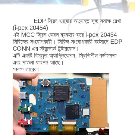
গুণমান
EDP ​​স্ক্রিন ওয়্যার অত্যন্ত সূক্ষ্ম সমাক্ষ রেখা
নিয়ন্ত্রণ
(i-pex 20454)
এই MCC স্ক্রিন কেবল ব্যবহার করে i-pex 20454
সিরিজের সংযোগকারী। সিরিজ সংযোগকারী বর্তমানে EDP
আমাদের
CONN এর স্ট্যান্ডার্ড ইন্টারফেস।
সাথে
এটি একটি বিস্তৃত অ্যাপ্লিকেশন, স্থিতিশীল কর্মক্ষমতা
এবং পাতলা ফাংশন আছে।
যোগাযোগ
সমাক্ষ তারের।
খবর
মামলা
একটি