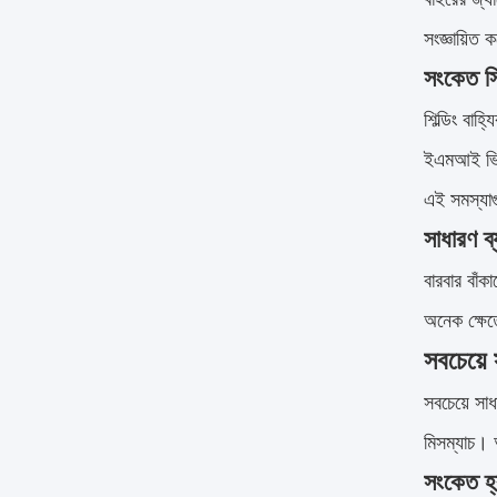
সংজ্ঞায়িত
সংকেত স্থ
শিল্ডিং বাহ
ইএমআই ভিতর
এই সমস্যাগু
সাধারণ ব
বারবার বাঁ
অনেক ক্ষেত্
সবচেয়ে
সবচেয়ে সা
মিসম্যাচ। 
সংকেত হ্