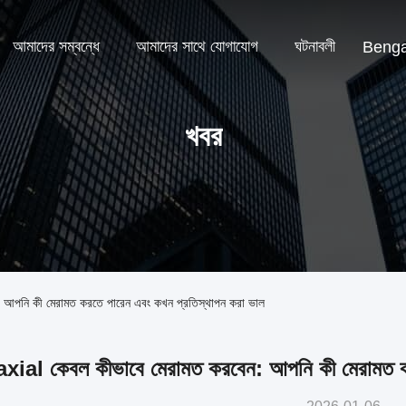
আমাদের সম্বন্ধে
আমাদের সাথে যোগাযোগ
ঘটনাবলী
Benga
খবর
 আপনি কী মেরামত করতে পারেন এবং কখন প্রতিস্থাপন করা ভাল
xial কেবল কীভাবে মেরামত করবেন: আপনি কী মেরামত ক