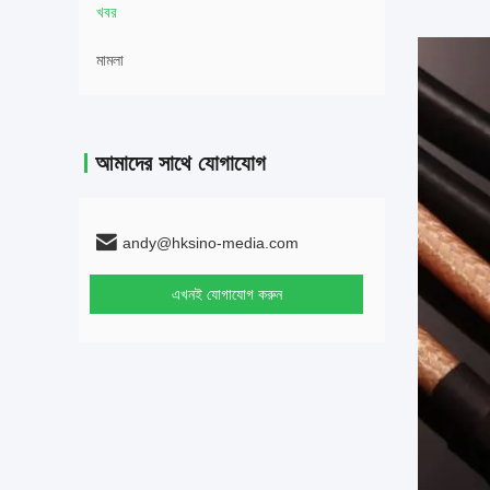
খবর
মামলা
আমাদের সাথে যোগাযোগ
andy@hksino-media.com
এখনই যোগাযোগ করুন