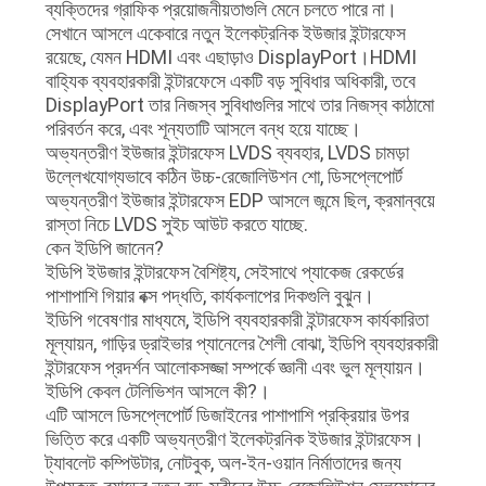
ব্যক্তিদের গ্রাফিক প্রয়োজনীয়তাগুলি মেনে চলতে পারে না।
সেখানে আসলে একেবারে নতুন ইলেকট্রনিক ইউজার ইন্টারফেস
রয়েছে, যেমন HDMI এবং এছাড়াও DisplayPort।HDMI
বাহ্যিক ব্যবহারকারী ইন্টারফেসে একটি বড় সুবিধার অধিকারী, তবে
DisplayPort তার নিজস্ব সুবিধাগুলির সাথে তার নিজস্ব কাঠামো
পরিবর্তন করে, এবং শূন্যতাটি আসলে বন্ধ হয়ে যাচ্ছে।
অভ্যন্তরীণ ইউজার ইন্টারফেস LVDS ব্যবহার, LVDS চামড়া
উল্লেখযোগ্যভাবে কঠিন উচ্চ-রেজোলিউশন শো, ডিসপ্লেপোর্ট
অভ্যন্তরীণ ইউজার ইন্টারফেস EDP আসলে জন্মে ছিল, ক্রমান্বয়ে
রাস্তা নিচে LVDS সুইচ আউট করতে যাচ্ছে.
কেন ইডিপি জানেন?
ইডিপি ইউজার ইন্টারফেস বৈশিষ্ট্য, সেইসাথে প্যাকেজ রেকর্ডের
পাশাপাশি গিয়ার বক্স পদ্ধতি, কার্যকলাপের দিকগুলি বুঝুন।
ইডিপি গবেষণার মাধ্যমে, ইডিপি ব্যবহারকারী ইন্টারফেস কার্যকারিতা
মূল্যায়ন, গাড়ির ড্রাইভার প্যানেলের শৈলী বোঝা, ইডিপি ব্যবহারকারী
ইন্টারফেস প্রদর্শন আলোকসজ্জা সম্পর্কে জ্ঞানী এবং ভুল মূল্যায়ন।
ইডিপি কেবল টেলিভিশন আসলে কী?।
এটি আসলে ডিসপ্লেপোর্ট ডিজাইনের পাশাপাশি প্রক্রিয়ার উপর
ভিত্তি করে একটি অভ্যন্তরীণ ইলেকট্রনিক ইউজার ইন্টারফেস।
ট্যাবলেট কম্পিউটার, নোটবুক, অল-ইন-ওয়ান নির্মাতাদের জন্য