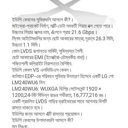
গুণমান
ইডিপি কেবলের সুবিধাগুলি আসলে কী?।
নিয়ন্ত্রণ
মাইক্রো-প্যাকেট নির্মাণ, মাল্টি-ডেটা সমবর্তী গিয়ার বক্স পেতে পারে।
উচ্চতর গিয়ার বক্সের দাম, 4লেনে প্রায় 21.6 Gbps।
স্লিম আইটেমগুলির জন্য ছোট আকারের মাত্রা, দূরত্ব 26.3 মিমি,
আমাদের
উচ্চতা 1.1 মিমি।
কোন LVDS রূপান্তর সার্কিট, সুবিন্যস্ত শৈলী.
সাথে
ছোট আকারের EMI (ইলেক্ট্রো-চৌম্বকীয় বাধা)।
যোগাযোগ
শক্তিশালী কপিরাইট নিরাপত্তা বৈশিষ্ট্য.
ইডিপি কেবল VS এলভিডিএস কেবল।
বর্তমানে EDP-এর পরিবহন সুবিধার উদাহরণ হিসেবে একটি LG শো
খবর
LM240WU6 নিন:
LM240WU6: WUXGA ডিগ্রি সেটেলমেন্ট 1920 ×
1200,24-বিট বিভিন্ন রঙের গভীরতা, 16,777,216 রঙ।
মামলা
একটি প্রচলিত LVDS গাড়ির ড্রাইভারের সাথে আপনার বিশটি
রাস্তা থাকতে হবে।
ইডিপির জন্য আসলে 4টি রাস্তার প্রয়োজন।
একটি
ইডিপি কেবলের উপাদানগুলি আসলে কী?
মূল লিঙ্ক:.