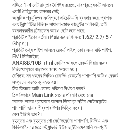
উদ্ধৃতি
এটিতে 1-4 সেট রাস্তার বৈশিষ্ট্য রয়েছে, যার প্রত্যেকটি আসলে
অনুরোধ
একটি বৈচিত্র্যময় রাস্তার সেট;
আধুনিক প্রযুক্তির সংমিশ্রণে এইচভিএসি ব্যবহার করে, প্রাপক
করুন
এবং ট্রান্সমিটার বিভিন্ন সাধারণ-মোড কারেন্টের অধিকারী, তাই
ব্যবহারকারীর ইন্টারফেস আরও ছোট হতে পারে;
প্রতিটি পাইপের বর্তমান গিয়ার বক্সের ফি হল: 1.62/ 2.7/ 5.4
সাইট
Gbps;।
ম্যাপ
প্রতিটি তথ্য পাইপ আসলে রেকর্ড পাইপ, কোন সময় ঘড়ি পাইপ,
EMI মিনিমাইজ;
ANXI8B/10B html কোডিং আসলে রেকর্ড গিয়ার বক্সের
গোপনীয়তা
নির্ভরযোগ্যতা বাড়ানোর জন্য নেওয়া হয়।
বৈশিষ্ট্য: সব ধরনের ভিডিও রেকর্ডিং রেকর্ডের পাশাপাশি অডিও রেকর্ড
নীতি
সম্প্রচার করতে ব্যবহৃত হয়।
ঠিক কিভাবে আমি লেনের পরিমাণ নির্ধারণ করব?
ঠিক কিভাবে Main Link লেনের পরিমাণ বেছে নেয়।
অনেক লেনের প্রয়োজন আসলে ডিসপ্লে স্ক্রীন সেটেলমেন্টের
পাশাপাশি ছায়ার তীব্রতার উপর ভিত্তি করে।
কেন ইডিপি তার?।
বৃহত্তর এবং বৃহত্তর শো সেটেলমেন্টের পাশাপাশি, ভিজিএ এবং
ডিভিআই-এর মতো স্ট্যান্ডার্ড ইউজার ইন্টারফেসগুলি অবশ্যই