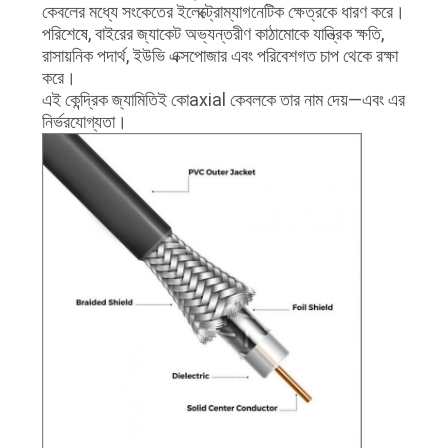
কেবলের মধ্যে সংকেতের ইলেক্ট্রোম্যাগনেটিক ক্ষেত্রকে ধারণ করে।
পরিশেষে, বাইরের জ্যাকেট অভ্যন্তরীণ কাঠামোকে যান্ত্রিক ক্ষতি,
রাসায়নিক পদার্থ, ইউভি এক্সপোজার এবং পরিবেশগত চাপ থেকে রক্ষা
করে।
এই কেন্দ্রিক জ্যামিতিই কোaxial কেবলকে তার নাম দেয়—এবং এর
নির্ভরযোগ্যতা।