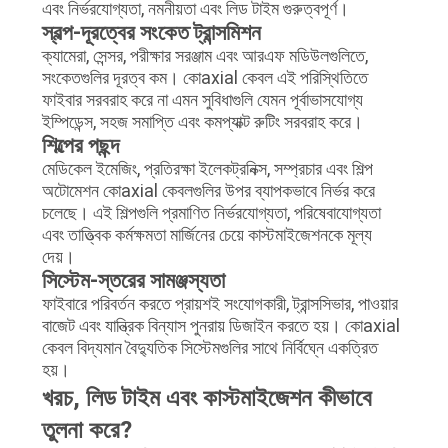
এবং নির্ভরযোগ্যতা, নমনীয়তা এবং লিড টাইম গুরুত্বপূর্ণ।
স্বল্প-দূরত্বের সংকেত ট্রান্সমিশন
ক্যামেরা, সেন্সর, পরীক্ষার সরঞ্জাম এবং আরএফ মডিউলগুলিতে,
সংকেতগুলির দূরত্ব কম। কোaxial কেবল এই পরিস্থিতিতে
ফাইবার সরবরাহ করে না এমন সুবিধাগুলি যেমন পূর্বাভাসযোগ্য
ইম্পিডেন্স, সহজ সমাপ্তি এবং কমপ্যাক্ট রুটিং সরবরাহ করে।
শিল্পের পছন্দ
মেডিকেল ইমেজিং, প্রতিরক্ষা ইলেকট্রনিক্স, সম্প্রচার এবং শিল্প
অটোমেশন কোaxial কেবলগুলির উপর ব্যাপকভাবে নির্ভর করে
চলেছে। এই শিল্পগুলি প্রমাণিত নির্ভরযোগ্যতা, পরিষেবাযোগ্যতা
এবং তাত্ত্বিক কর্মক্ষমতা মার্জিনের চেয়ে কাস্টমাইজেশনকে মূল্য
দেয়।
সিস্টেম-স্তরের সামঞ্জস্যতা
ফাইবারে পরিবর্তন করতে প্রায়শই সংযোগকারী, ট্রান্সসিভার, পাওয়ার
বাজেট এবং যান্ত্রিক বিন্যাস পুনরায় ডিজাইন করতে হয়। কোaxial
কেবল বিদ্যমান বৈদ্যুতিক সিস্টেমগুলির সাথে নির্বিঘ্নে একত্রিত
হয়।
খরচ, লিড টাইম এবং কাস্টমাইজেশন কীভাবে
তুলনা করে?