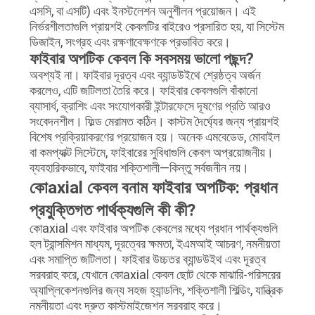
এসসি, বা এসটি) এবং ইনস্টলেশন অনুশীলন প্রয়োজন। এই
নির্ভরশীলতাগুলি প্রায়শই কেবলটির বাইরেও প্রসারিত হয়, যা সিস্টেম
ডিজাইন, সংগ্রহ এবং রক্ষণাবেক্ষণকে প্রভাবিত করে।
ফাইবার অপটিক কেবল কি সবসময় ভালো পছন্দ?
অবশ্যই না। ফাইবার দূরত্ব এবং ব্যান্ডউইথে শ্রেষ্ঠত্ব অর্জন
করলেও, এটি জটিলতা তৈরি করে। ফাইবার কেবলগুলি বাঁকানো
ব্যাসার্ধ, ক্রাশিং এবং সংযোগকারী ইন্টারফেসে দূষণের প্রতি আরও
সংবেদনশীল। ফিল্ড মেরামত কঠিন। কাস্টম দৈর্ঘ্যের জন্য প্রায়শই
বিশেষ প্রক্রিয়াকরণের প্রয়োজন হয়। অনেক এমবেডেড, মোবাইল
বা কমপ্যাক্ট সিস্টেমে, ফাইবারের সুবিধাগুলি কেবল অপ্রয়োজনীয়।
ব্যবহারিকভাবে, ফাইবার শক্তিশালী—কিন্তু সর্বজনীন নয়।
কোaxial কেবল বনাম ফাইবার অপটিক: প্রধান
প্রযুক্তিগত পার্থক্যগুলি কী কী?
কোaxial এবং ফাইবার অপটিক কেবলের মধ্যে প্রধান পার্থক্যগুলি
হল ট্রান্সমিশন মাধ্যম, দূরত্বের ক্ষমতা, ইএমআই আচরণ, নমনীয়তা
এবং সমাপ্তি জটিলতা। ফাইবার উচ্চতর ব্যান্ডউইথ এবং দূরত্ব
সরবরাহ করে, যেখানে কোaxial কেবল ছোট থেকে মাঝারি-পরিসরের
অ্যাপ্লিকেশনগুলির জন্য সহজ হ্যান্ডলিং, শক্তিশালী শিল্ডিং, যান্ত্রিক
নমনীয়তা এবং দ্রুত কাস্টমাইজেশন সরবরাহ করে।