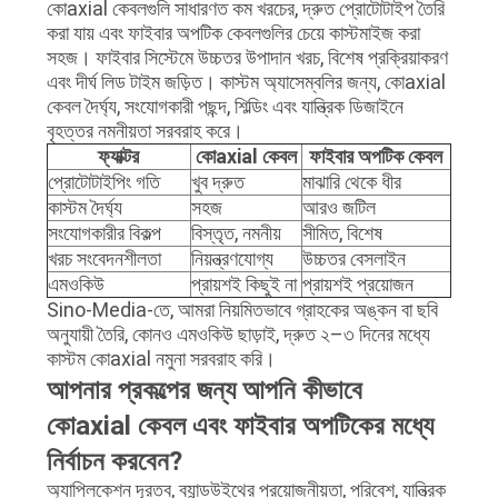
কোaxial কেবলগুলি সাধারণত কম খরচের, দ্রুত প্রোটোটাইপ তৈরি
করা যায় এবং ফাইবার অপটিক কেবলগুলির চেয়ে কাস্টমাইজ করা
সহজ। ফাইবার সিস্টেমে উচ্চতর উপাদান খরচ, বিশেষ প্রক্রিয়াকরণ
এবং দীর্ঘ লিড টাইম জড়িত। কাস্টম অ্যাসেম্বলির জন্য, কোaxial
কেবল দৈর্ঘ্য, সংযোগকারী পছন্দ, শিল্ডিং এবং যান্ত্রিক ডিজাইনে
বৃহত্তর নমনীয়তা সরবরাহ করে।
ফ্যাক্টর
কোaxial কেবল
ফাইবার অপটিক কেবল
প্রোটোটাইপিং গতি
খুব দ্রুত
মাঝারি থেকে ধীর
কাস্টম দৈর্ঘ্য
সহজ
আরও জটিল
সংযোগকারীর বিকল্প
বিস্তৃত, নমনীয়
সীমিত, বিশেষ
খরচ সংবেদনশীলতা
নিয়ন্ত্রণযোগ্য
উচ্চতর বেসলাইন
এমওকিউ
প্রায়শই কিছুই না
প্রায়শই প্রয়োজন
Sino-Media-তে, আমরা নিয়মিতভাবে গ্রাহকের অঙ্কন বা ছবি
অনুযায়ী তৈরি, কোনও এমওকিউ ছাড়াই, দ্রুত ২–৩ দিনের মধ্যে
কাস্টম কোaxial নমুনা সরবরাহ করি।
আপনার প্রকল্পের জন্য আপনি কীভাবে
কোaxial কেবল এবং ফাইবার অপটিকের মধ্যে
নির্বাচন করবেন?
অ্যাপ্লিকেশন দূরত্ব, ব্যান্ডউইথের প্রয়োজনীয়তা, পরিবেশ, যান্ত্রিক