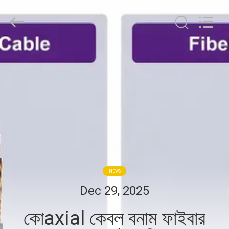
Sino-
Media
Technology
Co.,
Ltd..
All
Rights
বাড়ি
Reserved.
পণ্য
ভিডিও
আমাদের
সম্বন্ধে
NEWS
Dec 29, 2025
কারখানা
কোaxial কেবল বনাম ফাইবার
পরিদর্শন