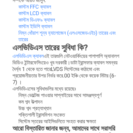
সম্পর্কে আরও জানুন:
কাস্টম FFC ক্যাবল
কাস্টম LCD ক্যাবল
কাস্টম ডিএফ৯ ক্যাবল
কাস্টম ইডিপি ক্যাবল
নিম্ন ধোঁয়াশ শূন্য হ্যালোজেন (এলএসজেডএইচ) তারের এবং
তারের
এলভিডিএস তারের সুবিধা কি?
এলভিডিএস ক্যাবল
এই তারগুলি নেটওয়ার্কিংয়ের পাশাপাশি অ্যানালগ
ভিডিও ইন্টারফেসিংয়েও খুব দরকারী।ডাটা ট্রান্সফার ক্যাবল সমন্বয়
দৈর্ঘ্য 1 থেকে হতে পারেLVDS সিস্টেমের কাঠামো এবং
প্রয়োজনীয়তার উপর নির্ভর করে.00 ইঞ্চি থেকে কয়েক মিটার (6-
7) ।
এলভিডিএসের সুবিধাগুলির মধ্যে রয়েছেঃ
নিম্ন ভোল্টেজ পাওয়ার সাপ্লাইয়ের সাথে সামঞ্জস্যপূর্ণ
কম শব্দ উত্পাদন
উচ্চ শব্দ প্রত্যাখ্যান
শক্তিশালী ট্রান্সমিশন সংকেত
সিস্টেম স্তরের আইসিগুলিতে সংহত করার ক্ষমতা
আরো বিস্তারিত জানার জন্য, আমাদের সাথে সরাসরি